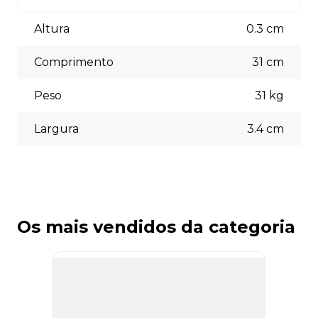
Aceitamos diversas formas de pagamento, incluindo pix
(5% off) cartões de crédito, boleto bancário. Você pode
Altura
0.3
cm
escolher a opção que melhor se adapte às suas
necessidades no momento do checkout.
Comprimento
31
cm
Peso
31
kg
Largura
3.4
cm
Os mais vendidos da categoria