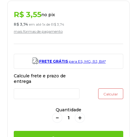
R$
3
,
55
no pix
R$
3
,
74
em até
1
x de
R$
3
,
74
mais formas de pagamento
FRETE GRÁTIS
para ES, MG, RJ, BA*
Quantidade
－
＋