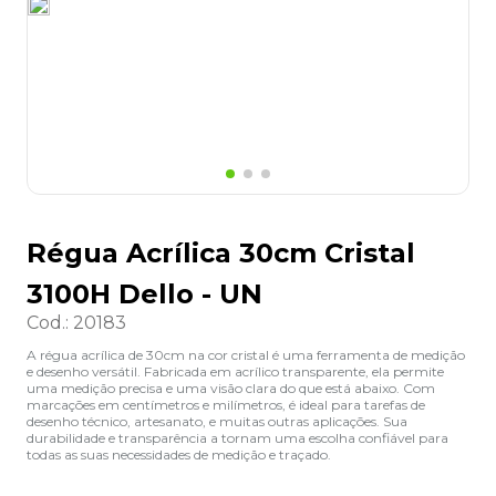
8
º
desinfetante
9
º
marca texto
10
º
cola
Régua Acrílica 30cm Cristal
3100H Dello - UN
Cod.
:
20183
A régua acrílica de 30cm na cor cristal é uma ferramenta de medição
e desenho versátil. Fabricada em acrílico transparente, ela permite
uma medição precisa e uma visão clara do que está abaixo. Com
marcações em centímetros e milímetros, é ideal para tarefas de
desenho técnico, artesanato, e muitas outras aplicações. Sua
durabilidade e transparência a tornam uma escolha confiável para
todas as suas necessidades de medição e traçado.