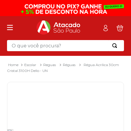
O que você procura?
Termos mais buscados
1
º
mochila
Escolar
Reguas
Réguas
Régua Acrílica 30cm
Cristal 3100H Dello - UN
2
º
sacola
3
º
mala
4
º
papel toalha
5
º
pasta
6
º
papel higienico
7
º
lapis