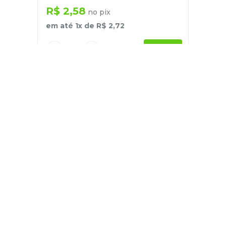
R$
2
,
58
no pix
em até
1
x de
R$
2
,
72
－
＋
+
Cadastre-se
E receba nossas novidades e ofertas
Pessoa Física
Cadastrar