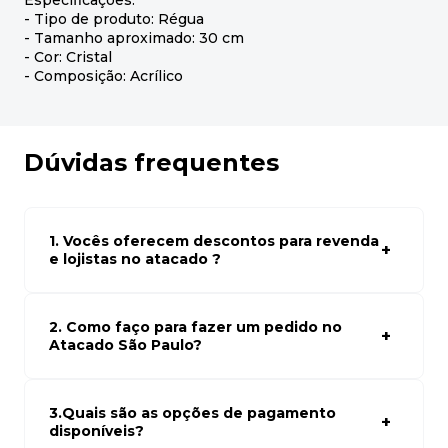
Especificações:
- Tipo de produto: Régua
- Tamanho aproximado: 30 cm
- Cor: Cristal
- Composição: Acrílico
Dúvidas frequentes
1. Vocês oferecem descontos para revenda
e lojistas no atacado ?
Sim, temos preços especiais para compras no atacado.
Para ter acessos aos preços faça seus cadastro em
atacado empresas e compre com os melhores preços
2. Como faço para fazer um pedido no
para seu modelo de negócio
Atacado São Paulo?
Para fazer um pedido conosco, basta navegar em nosso
site, selecionar os produtos desejados e adicionar ao
carrinho. Em seguida, siga as instruções para finalizar a
3.Quais são as opções de pagamento
compra. Se precisar de ajuda, nossa equipe de suporte
disponíveis?
está à disposição para auxiliá-lo.