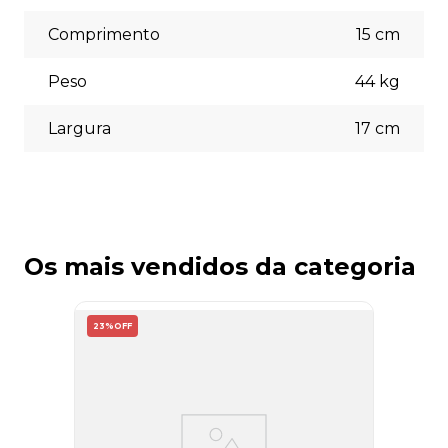
necessidades no momento do checkout.
Comprimento
15
cm
Peso
44
kg
Largura
17
cm
Os mais vendidos da categoria
23%
OFF