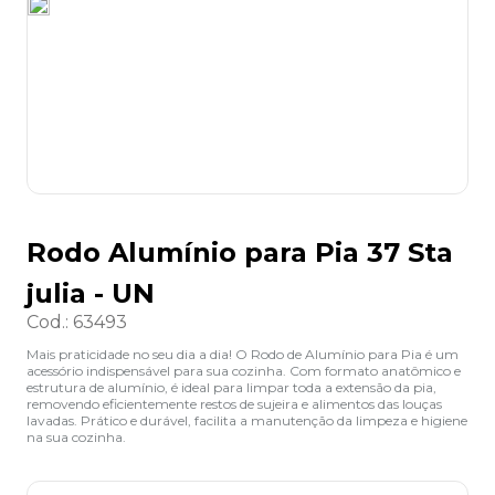
8
º
grampeador
9
º
marca texto
10
º
lapis
Rodo Alumínio para Pia 37 Sta
julia - UN
Cod.
:
63493
Mais praticidade no seu dia a dia! O Rodo de Alumínio para Pia é um
acessório indispensável para sua cozinha. Com formato anatômico e
estrutura de alumínio, é ideal para limpar toda a extensão da pia,
removendo eficientemente restos de sujeira e alimentos das louças
lavadas. Prático e durável, facilita a manutenção da limpeza e higiene
na sua cozinha.