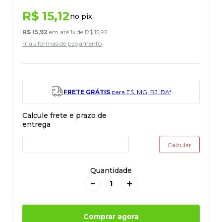
R$
15
,
12
no pix
R$
15
,
92
em até
1
x de
R$
15
,
92
mais formas de pagamento
FRETE GRÁTIS
para ES, MG, RJ, BA*
Quantidade
－
＋
Comprar agora