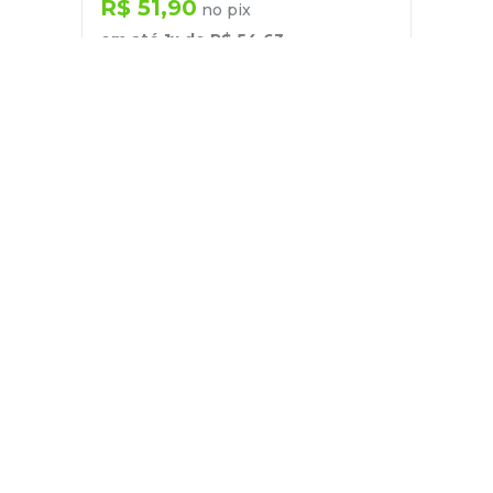
R$
51
,
90
no pix
em até
1
x de
R$
54
,
63
－
＋
+
Cadastre-se
E receba nossas novidades e ofertas
Pessoa Física
Cadastrar