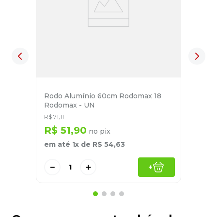
Rodo Alumínio 60cm Rodomax 18
Rodomax - UN
R$
71
,
11
R$
51
,
90
no pix
em até
1
x de
R$
54
,
63
－
＋
+