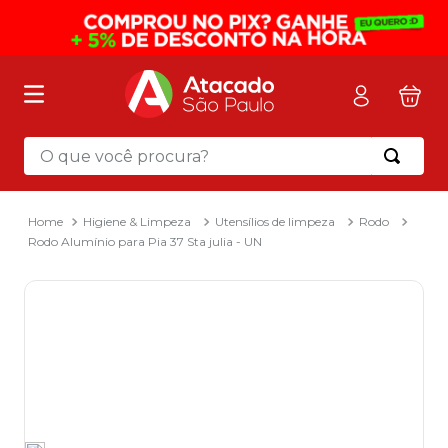
O que você procura?
Termos mais buscados
1
º
mochila
Higiene & Limpeza
Utensílios de limpeza
Rodo
Rodo Alumínio para Pia 37 Sta julia - UN
2
º
sacola
3
º
papel toalha
4
º
pasta
5
º
mala
6
º
papel higienico
7
º
caixa organizadora