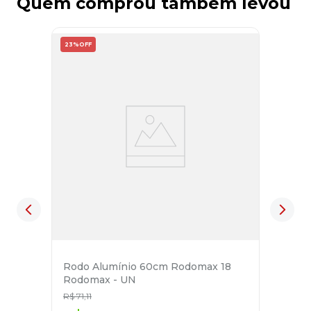
Quem comprou também levou
23%
OFF
Rodo Alumínio 60cm Rodomax 18
Rodomax - UN
R$
71
,
11