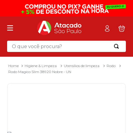
O que você procura?
Termos mais buscados
1
º
mochila
Higiene & Limpeza
Utensílios de limpeza
Rodo
Rodo Magico Slim 38920 Nobre - UN
2
º
sacola
3
º
mala
4
º
papel toalha
5
º
pasta
6
º
papel higienico
7
º
lapis