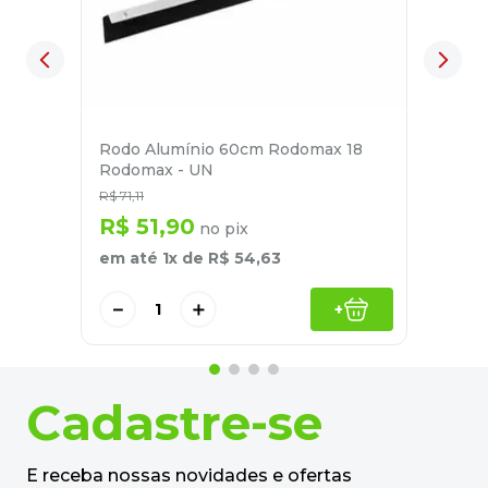
Rodo Alumínio 60cm Rodomax 18
Rodomax - UN
R$
71
,
11
R$
51
,
90
no pix
em até
1
x de
R$
54
,
63
－
＋
+
Cadastre-se
E receba nossas novidades e ofertas