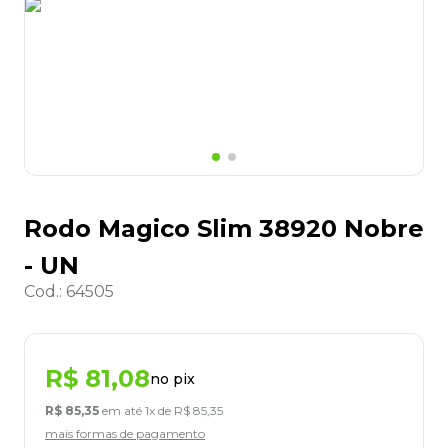
8
º
desinfetante
9
º
marca texto
10
º
cola
Rodo Magico Slim 38920 Nobre
- UN
Cod.
:
64505
R$
81
,
08
no pix
R$
85
,
35
em até
1
x de
R$
85
,
35
mais formas de pagamento