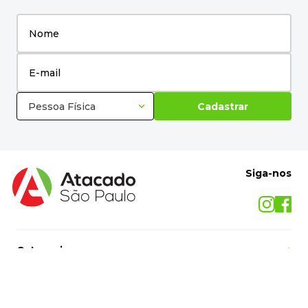
Pessoa Física
Cadastrar
Siga-nos
Categorias
+
O Atacado São Paulo
+