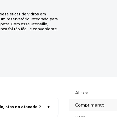
mpeza eficaz de vidros em
 um reservatório integrado para
mpeza. Com esse utensílio,
ca foi tão fácil e conveniente.
Altura
Comprimento
ojistas no atacado ?
a ter acessos aos preços faça