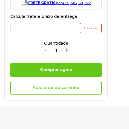
FRETE GRÁTIS
para ES, MG, RJ, BA*
Quantidade
－
＋
Comprar agora
Adicionar ao carrinho