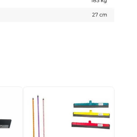
183
kg
27
cm