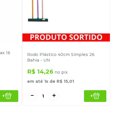
ax 16
Rodo Plástico 40cm Simples 26
Bahia - UN
R$
14
,
26
no pix
em até
1
x de
R$
15
,
01
－
＋
+
+