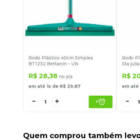
Rodo Plástico 40cm Simples
Rodo Pl
BT1232 Bettanin - UN
Sta juli
R$
28
,
38
R$
2
no pix
em até
1
x de
R$
29
,
87
em até
－
＋
－
+
Quem comprou também lev