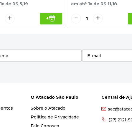
1
x de
R$
5
,
19
em até
1
x de
R$
11
,
18
＋
－
＋
+
O Atacado São Paulo
Central de A
mentos
Sobre o Atacado
sac@ataca
Política de Privacidade
(27) 2121-
Fale Conosco