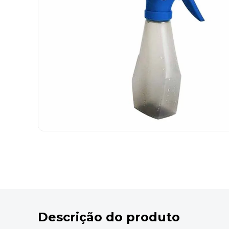
9
º
desinfetante
10
º
marca texto
Descrição do produto