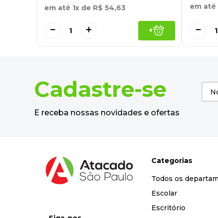
em até
em até
1
x de
R$
54
,
63
－
－
＋
+
Cadastre-se
E receba nossas novidades e ofertas
Categorias
Todos os departa
Escolar
Escritório