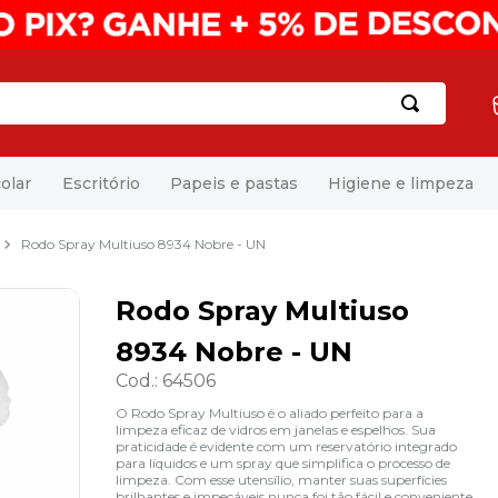
olar
Escritório
Papeis e pastas
Higiene e limpeza
Rodo Spray Multiuso 8934 Nobre - UN
Rodo Spray Multiuso
8934 Nobre - UN
Cod.
:
64506
O Rodo Spray Multiuso é o aliado perfeito para a
limpeza eficaz de vidros em janelas e espelhos. Sua
praticidade é evidente com um reservatório integrado
para líquidos e um spray que simplifica o processo de
limpeza. Com esse utensílio, manter suas superfícies
brilhantes e impecáveis nunca foi tão fácil e conveniente.