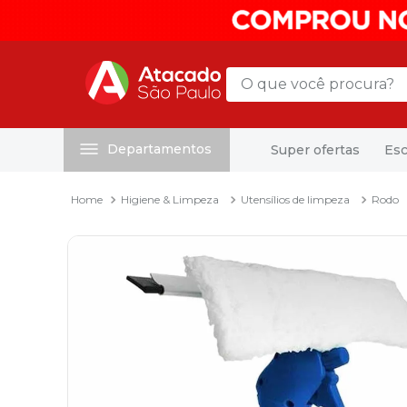
O que você procura?
Departamentos
Super ofertas
Esc
Termos mais buscados
1
º
mochila
Higiene & Limpeza
Utensílios de limpeza
Rodo
2
º
sacola
3
º
papel toalha
4
º
mala
5
º
pasta
6
º
papel higienico
7
º
caixa organizadora
8
º
grampeador