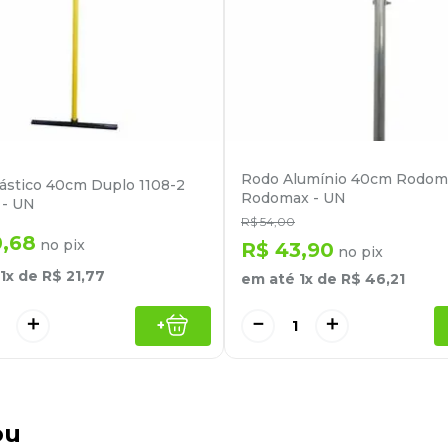
Rodo Alumínio 40cm Rodom
ástico 40cm Duplo 1108-2
Rodomax - UN
a - UN
R$
54
,
00
0
,
68
no pix
R$
43
,
90
no pix
1
x de
R$
21
,
77
em até
1
x de
R$
46
,
21
＋
－
＋
+
ou