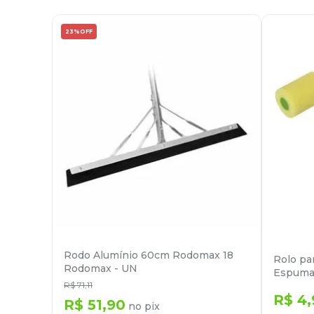
23%
OFF
Rodo Alumínio 60cm Rodomax 18
Rolo pa
Rodomax - UN
Espuma
R$
71
,
11
R$
4
,
R$
51
,
90
no pix