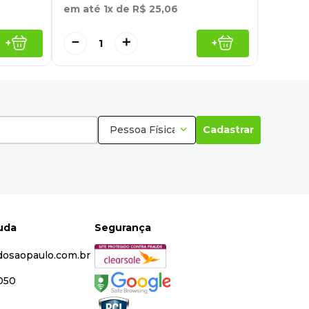
em até
1
x de
R$
25
,
06
－
＋
+
+
Pessoa Física
Cadastrar
juda
Segurança
dosaopaulo.com.br
5050