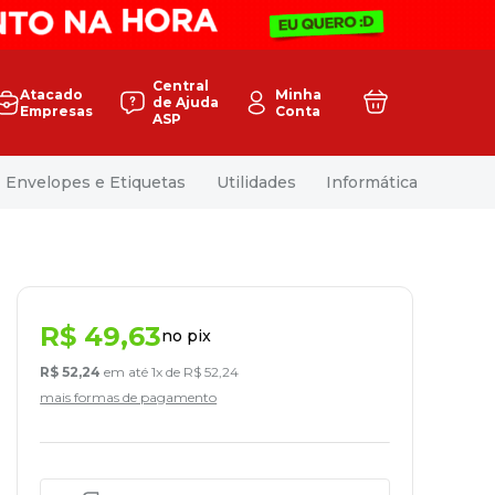
Central
Atacado
Minha
de Ajuda
Empresas
Conta
ASP
Envelopes e Etiquetas
Utilidades
Informática
R$
49
,
63
no pix
R$
52
,
24
em até
1
x de
R$
52
,
24
mais formas de pagamento