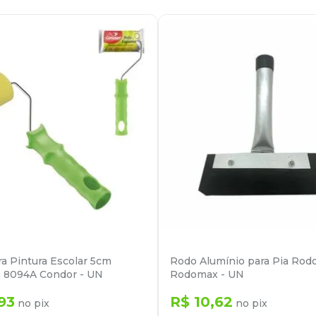
ra Pintura Escolar 5cm
Rodo Alumínio para Pia Ro
 8094A Condor - UN
Rodomax - UN
93
R$
10
,
62
no pix
no pix