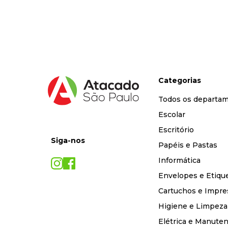
9
º
desinfetante
10
º
marca texto
Categorias
Todos os departa
Escolar
Escritório
Siga-nos
Papéis e Pastas
Informática
Envelopes e Etiqu
Cartuchos e Impre
Higiene e Limpeza
Elétrica e Manute