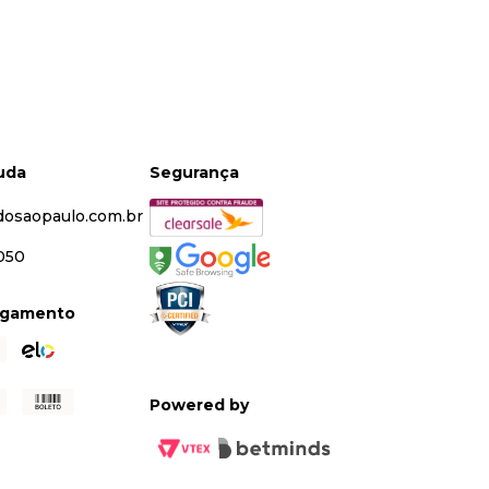
juda
Segurança
dosaopaulo.com.br
5050
agamento
Powered by