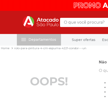
O que você procura?
Departamentos
Super ofertas
Esc
Termos mais buscados
rolo-para-pintura-4-cm-espuma-4221-condor---un
1
º
mochila
2
º
sacola
Não 
3
º
papel toalha
O qu
4
º
mala
OOPS!
5
º
pasta
6
º
papel higienico
7
º
caixa organizadora
8
º
grampeador