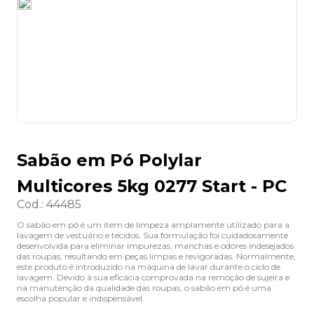
8
º
grampeador
9
º
marca texto
10
º
lapis
Sabão em Pó Polylar
Multicores 5kg 0277 Start - PC
Cod.
:
44485
O sabão em pó é um item de limpeza amplamente utilizado para a
lavagem de vestuário e tecidos. Sua formulação foi cuidadosamente
desenvolvida para eliminar impurezas, manchas e odores indesejados
das roupas, resultando em peças limpas e revigoradas. Normalmente,
este produto é introduzido na máquina de lavar durante o ciclo de
lavagem. Devido à sua eficácia comprovada na remoção de sujeira e
na manutenção da qualidade das roupas, o sabão em pó é uma
escolha popular e indispensável.