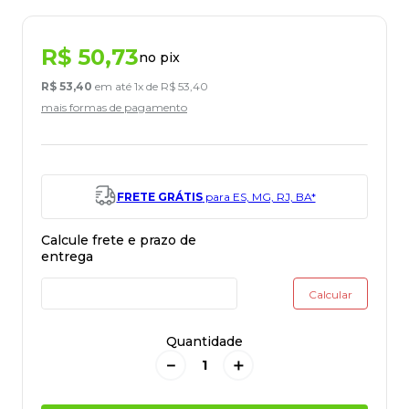
R$
50
,
73
no pix
R$
53
,
40
em até
1
x de
R$
53
,
40
mais formas de pagamento
FRETE GRÁTIS
para ES, MG, RJ, BA*
Quantidade
－
＋