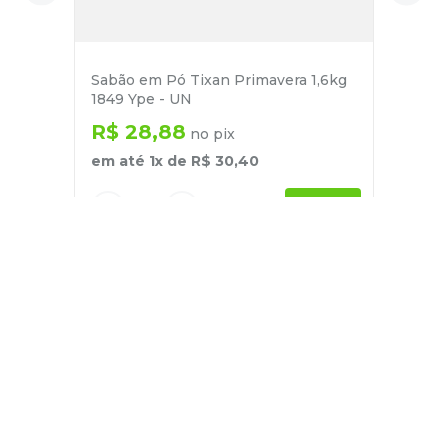
Sabão em Pó Tixan Primavera 1,6kg
1849 Ype - UN
R$
28
,
88
no pix
em até
1
x de
R$
30
,
40
－
＋
+
Cadastre-se
E receba nossas novidades e ofertas