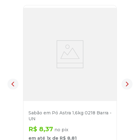
Sabão em Pó Astra 1,6kg 0218 Barra -
UN
R$
8
,
37
no pix
em até
1
x de
R$
8
,
81