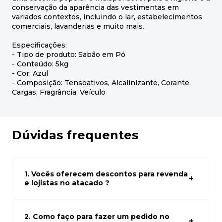
conservação da aparência das vestimentas em
variados contextos, incluindo o lar, estabelecimentos
comerciais, lavanderias e muito mais.
Especificações:
- Tipo de produto: Sabão em Pó
- Conteúdo: 5kg
- Cor: Azul
- Composição: Tensoativos, Alcalinizante, Corante,
Cargas, Fragrância, Veículo
Dúvidas frequentes
1. Vocês oferecem descontos para revenda
e lojistas no atacado ?
Sim, temos preços especiais para compras no atacado.
Para ter acessos aos preços faça seus cadastro em
atacado empresas e compre com os melhores preços
2. Como faço para fazer um pedido no