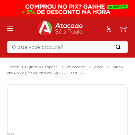
O que você procura?
Termos mais buscados
1
º
mochila
Higiene & Limpeza
Limpadores
Sabão
Sabão
em Pó Polylar Multicores 5kg 0277 Start - PC
2
º
sacola
3
º
papel toalha
4
º
pasta
5
º
mala
6
º
papel higienico
7
º
caixa organizadora