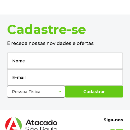
Sabonete Liquido 5 Litros Frescor da
Manhã 1184 Audax - UN
R$
32
,
59
no pix
em até
1
x de
R$
34
,
31
－
＋
+
Cadastre-se
E receba nossas novidades e ofertas