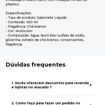
plástico.
Especificações:
- Tipo de produto: Sabonete Líquido
- Conteúdo: 450 ml
- Fragrância: Chá branco
- Cor: Multicolor
- Composição: Água, lauril éter sulfato de sódio,
glicerina, extrato de chá branco, conservantes,
fragrância.
Dúvidas frequentes
1. Vocês oferecem descontos para revenda
e lojistas no atacado ?
Sim, temos preços especiais para compras no atacado.
Para ter acessos aos preços faça seus cadastro em
atacado empresas e compre com os melhores preços
2. Como faço para fazer um pedido no