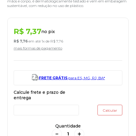
mãos e corpo, é dermatologicamente testado e vem em embalagem
sustentável, com redução no uso de plástico.
R$
7
,
37
no pix
R$
7
,
76
em até
1
x de
R$
7
,
76
mais formas de pagamento
FRETE GRÁTIS
para ES, MG, RJ, BA*
Quantidade
－
＋