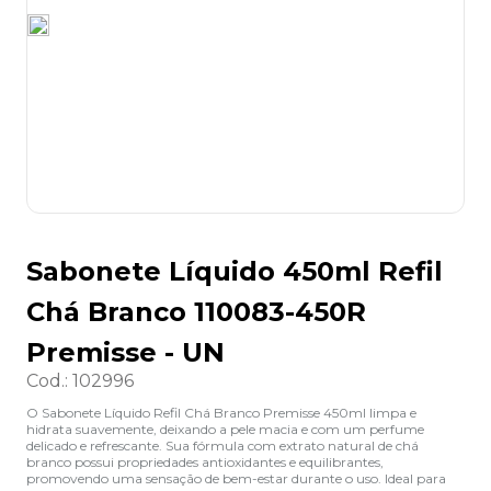
8
º
lapis
9
º
marca texto
10
º
caixa organizadora
Sabonete Líquido 450ml Refil
Chá Branco 110083-450R
Premisse - UN
Cod.
:
102996
O Sabonete Líquido Refil Chá Branco Premisse 450ml limpa e
hidrata suavemente, deixando a pele macia e com um perfume
delicado e refrescante. Sua fórmula com extrato natural de chá
branco possui propriedades antioxidantes e equilibrantes,
promovendo uma sensação de bem-estar durante o uso. Ideal para