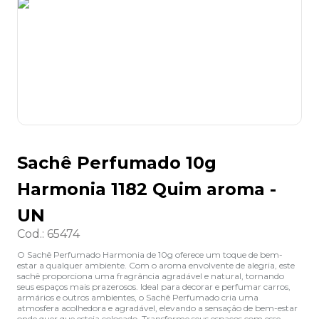
8
º
lapis
9
º
marca texto
10
º
caixa organizadora
Sachê Perfumado 10g
Harmonia 1182 Quim aroma -
UN
Cod.
:
65474
O Sachê Perfumado Harmonia de 10g oferece um toque de bem-
estar a qualquer ambiente. Com o aroma envolvente de alegria, este
sachê proporciona uma fragrância agradável e natural, tornando
seus espaços mais prazerosos. Ideal para decorar e perfumar carros,
armários e outros ambientes, o Sachê Perfumado cria uma
atmosfera acolhedora e agradável, elevando a sensação de bem-estar
onde quer que esteja colocado. Transforme seus espaços com esse