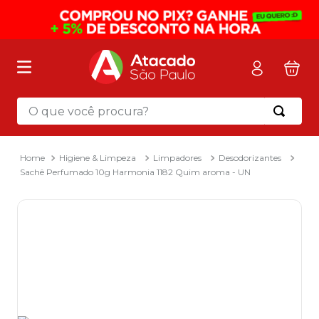
O que você procura?
Termos mais buscados
1
º
mochila
Higiene & Limpeza
Limpadores
Desodorizantes
Sachê Perfumado 10g Harmonia 1182 Quim aroma - UN
2
º
sacola
3
º
mala
4
º
papel toalha
5
º
pasta
6
º
papel higienico
7
º
desinfetante