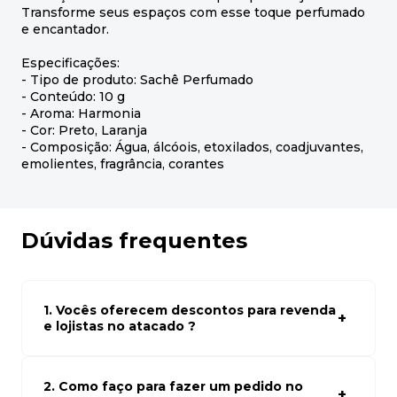
Transforme seus espaços com esse toque perfumado
e encantador.
Especificações:
- Tipo de produto: Sachê Perfumado
- Conteúdo: 10 g
- Aroma: Harmonia
- Cor: Preto, Laranja
- Composição: Água, álcóois, etoxilados, coadjuvantes,
emolientes, fragrância, corantes
Dúvidas frequentes
1. Vocês oferecem descontos para revenda
e lojistas no atacado ?
Sim, temos preços especiais para compras no atacado.
Para ter acessos aos preços faça seus cadastro em
atacado empresas e compre com os melhores preços
2. Como faço para fazer um pedido no