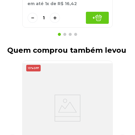
em até
1
x de
R$
16
,
42
－
＋
+
Quem comprou também levou
13%
OFF