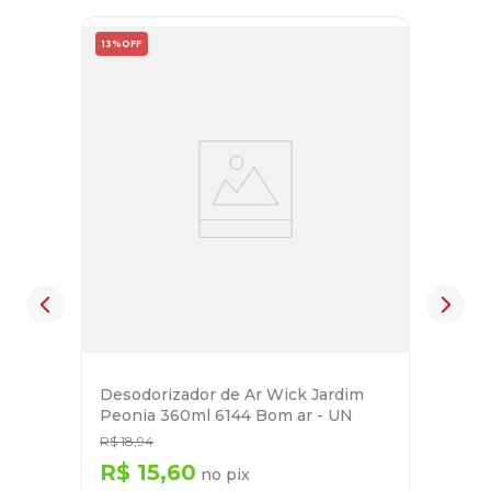
13%
OFF
Desodorizador de Ar Wick Jardim
Peonia 360ml 6144 Bom ar - UN
R$
18
,
94
R$
15
,
60
no pix