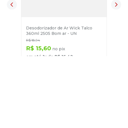
Desodorizador de Ar Wick Talco
360ml 2505 Bom ar - UN
R$
18
,
94
R$
15
,
60
no pix
em até
1
x de
R$
16
,
42
－
＋
+
Cadastre-se
E receba nossas novidades e ofertas