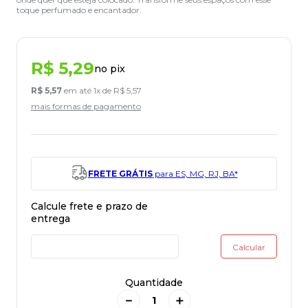
toque perfumado e encantador.
R$
5
,
29
no pix
R$
5
,
57
em até
1
x de
R$
5
,
57
mais formas de pagamento
FRETE GRÁTIS
para ES, MG, RJ, BA*
Quantidade
－
＋