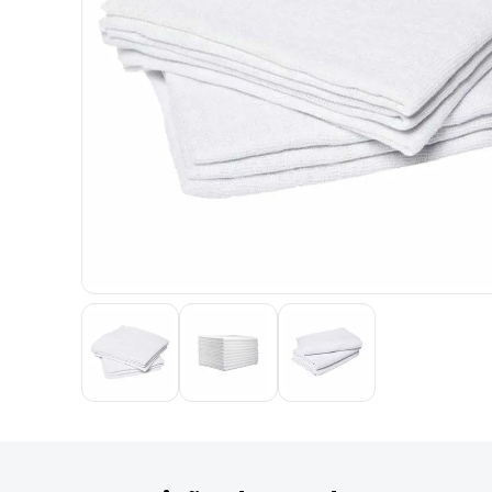
9
º
desinfetante
10
º
marca texto