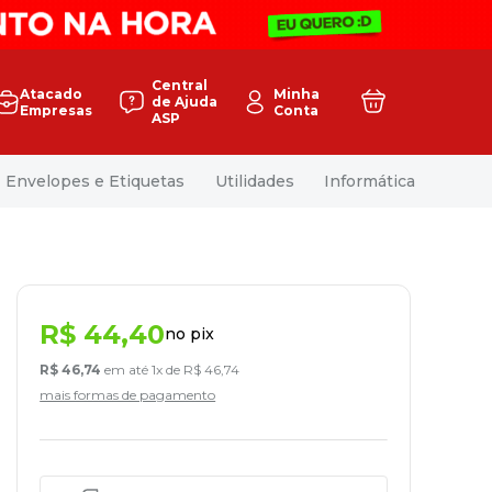
Central
Atacado
Minha
de Ajuda
Empresas
Conta
ASP
Envelopes e Etiquetas
Utilidades
Informática
R$
44
,
40
no pix
R$
46
,
74
em até
1
x de
R$
46
,
74
mais formas de pagamento