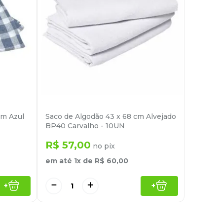
cm Azul
Saco de Algodão 43 x 68 cm Alvejado
BP40 Carvalho - 10UN
R$
57
,
00
no pix
em até
1
x de
R$
60
,
00
－
＋
+
+