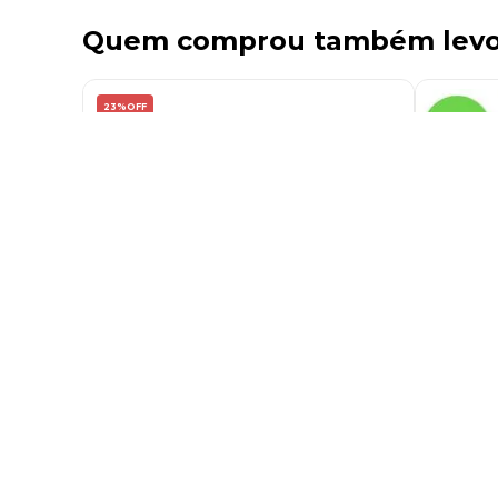
Quem comprou também lev
23%
OFF
Saco Algodão 50x76cm Alvejado SG
Saco Al
61 Carvalho - UN
LL15XAE