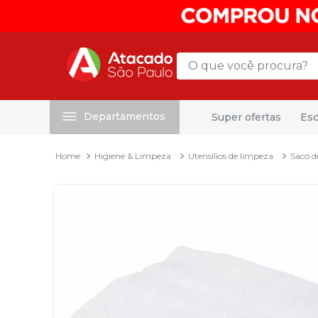
O que você procura?
Departamentos
Super ofertas
Esc
Termos mais buscados
1
º
mochila
Higiene & Limpeza
Utensílios de limpeza
Saco d
2
º
sacola
3
º
papel toalha
4
º
mala
5
º
pasta
6
º
papel higienico
7
º
caixa organizadora
8
º
grampeador