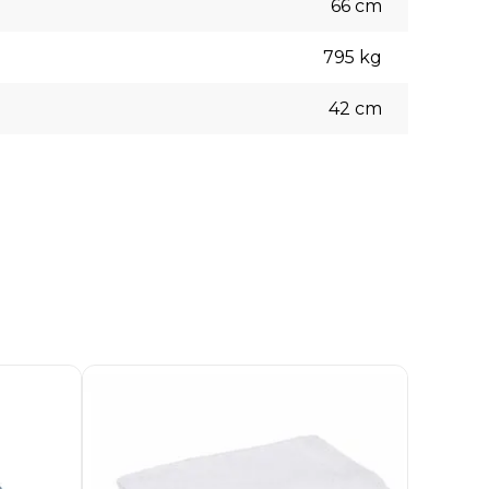
66
cm
795
kg
42
cm