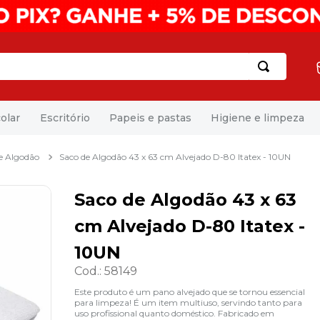
olar
Escritório
Papeis e pastas
Higiene e limpeza
e Algodão
Saco de Algodão 43 x 63 cm Alvejado D-80 Itatex - 10UN
Saco de Algodão 43 x 63
cm Alvejado D-80 Itatex -
10UN
Cod.
:
58149
Este produto é um pano alvejado que se tornou essencial
para limpeza! É um item multiuso, servindo tanto para
uso profissional quanto doméstico. Fabricado em