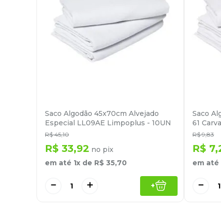
Saco Algodão 45x70cm Alvejado
Saco Al
Especial LL09AE Limpoplus - 10UN
61 Carv
R$
45
,
10
R$
9
,
83
R$
33
,
92
R$
7
,
no pix
em até
1
x de
R$
35
,
70
em até
－
＋
－
+