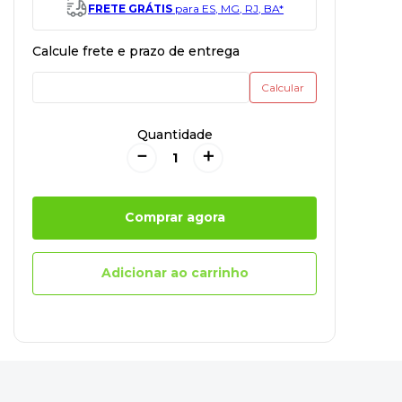
FRETE GRÁTIS
para ES, MG, RJ, BA*
Quantidade
－
＋
Comprar agora
Adicionar ao carrinho