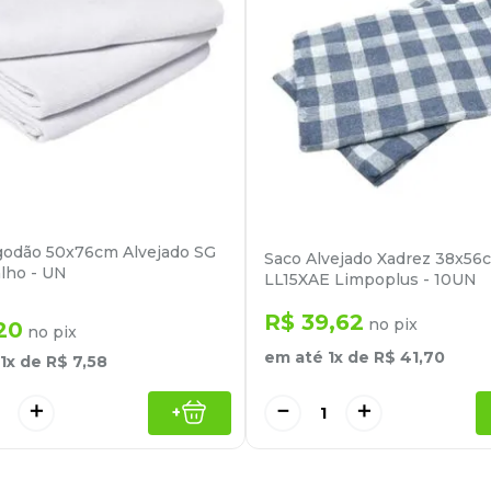
godão 50x76cm Alvejado SG
Saco Alvejado Xadrez 38x56
alho - UN
LL15XAE Limpoplus - 10UN
R$
39
,
62
no pix
20
no pix
em até
1
x de
R$
41
,
70
1
x de
R$
7
,
58
－
＋
＋
+