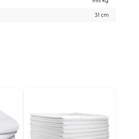
995
kg
31
cm