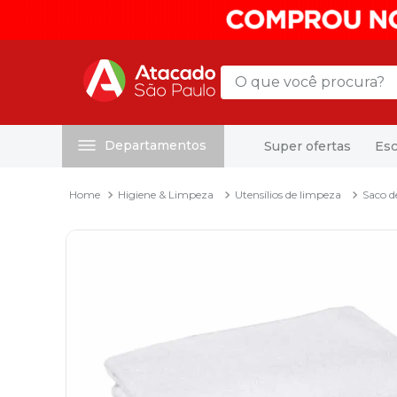
O que você procura?
Departamentos
Super ofertas
Esc
Termos mais buscados
1
º
mochila
Higiene & Limpeza
Utensílios de limpeza
Saco d
2
º
sacola
3
º
papel toalha
4
º
mala
5
º
pasta
6
º
papel higienico
7
º
caixa organizadora
8
º
grampeador