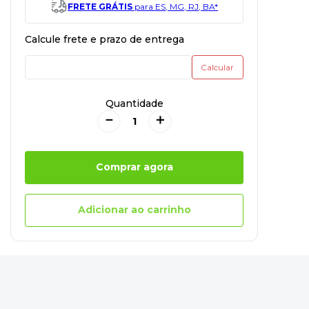
FRETE GRÁTIS
para ES, MG, RJ, BA*
Quantidade
－
＋
Comprar agora
Adicionar ao carrinho