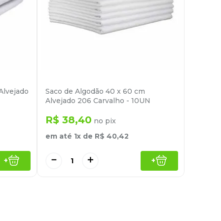
Alvejado
Saco de Algodão 40 x 60 cm
Alvejado 206 Carvalho - 10UN
R$
38
,
40
no pix
em até
1
x de
R$
40
,
42
－
＋
+
+