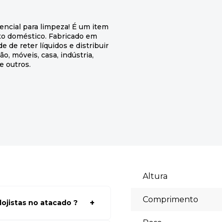
encial para limpeza! É um item
nto doméstico. Fabricado em
 de reter líquidos e distribuir
, móveis, casa, indústria,
e outros.
Altura
Comprimento
ojistas no atacado ?
a ter acessos aos preços faça