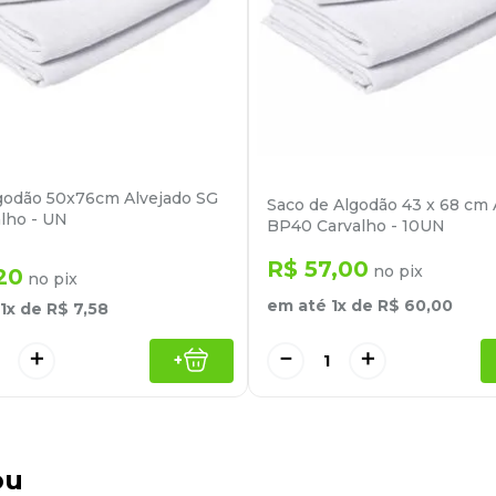
godão 50x76cm Alvejado SG
Saco de Algodão 43 x 68 cm 
alho - UN
BP40 Carvalho - 10UN
R$
57
,
00
no pix
20
no pix
em até
1
x de
R$
60
,
00
1
x de
R$
7
,
58
－
＋
＋
+
ou