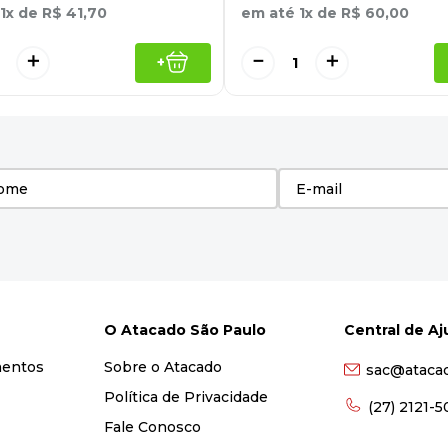
1
x de
R$
41
,
70
em até
1
x de
R$
60
,
00
＋
－
＋
+
O Atacado São Paulo
Central de A
mentos
Sobre o Atacado
sac@ataca
Política de Privacidade
(27) 2121-
Fale Conosco