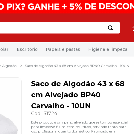
olar
Escritório
Papeis e pastas
Higiene e limpeza
e Algodão
Saco de Algodão 43 x 68 cm Alvejado BP40 Carvalho - 10UN
Saco de Algodão 43 x 68
cm Alvejado BP40
Carvalho - 10UN
Cod.
:
51724
Este produto é um pano alvejado que se tornou essencial
para limpeza! É um item multiuso, servindo tanto para
uso profissional quanto doméstico. Fabricado em