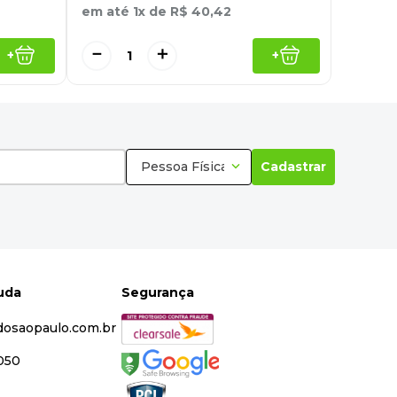
em até
1
x de
R$
40
,
42
－
＋
+
+
Pessoa Física
Cadastrar
juda
Segurança
dosaopaulo.com.br
5050