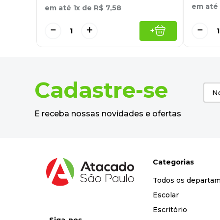
em até
em até
1
x de
R$
7
,
58
－
－
＋
+
Cadastre-se
E receba nossas novidades e ofertas
Categorias
Todos os departa
Escolar
Escritório