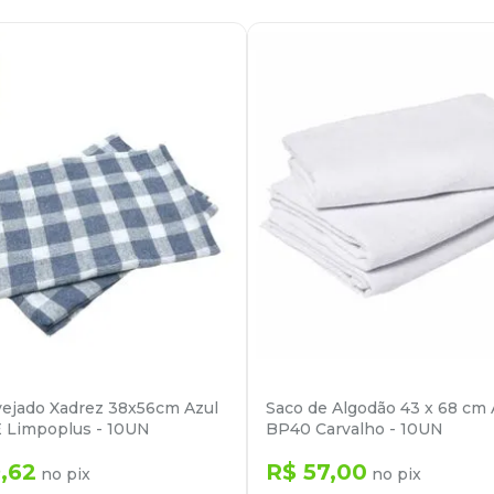
vejado Xadrez 38x56cm Azul
Saco de Algodão 43 x 68 cm 
 Limpoplus - 10UN
BP40 Carvalho - 10UN
9
,
62
R$
57
,
00
no pix
no pix