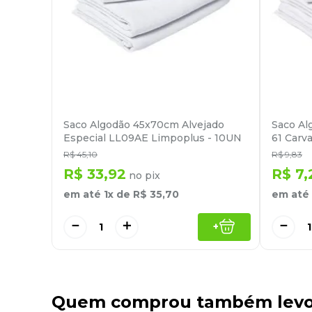
Saco Algodão 45x70cm Alvejado
Saco Al
Especial LL09AE Limpoplus - 10UN
61 Carv
R$
45
,
10
R$
9
,
83
R$
33
,
92
R$
7
,
no pix
em até
1
x de
R$
35
,
70
em até
－
＋
－
+
Quem comprou também lev