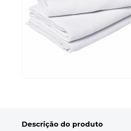
9
º
desinfetante
10
º
marca texto
Descrição do produto