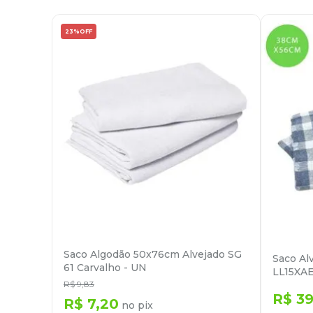
23%
OFF
Saco Algodão 50x76cm Alvejado SG
Saco Al
61 Carvalho - UN
LL15XAE
R$
9
,
83
R$
3
R$
7
,
20
no pix