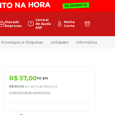
Central
Atacado
Minha
de Ajuda
Empresas
Conta
ASP
Envelopes e Etiquetas
Utilidades
Informática
R$
57
,
00
no pix
R$
60
,
00
em até
1
x de
R$
60
,
00
mais formas de pagamento