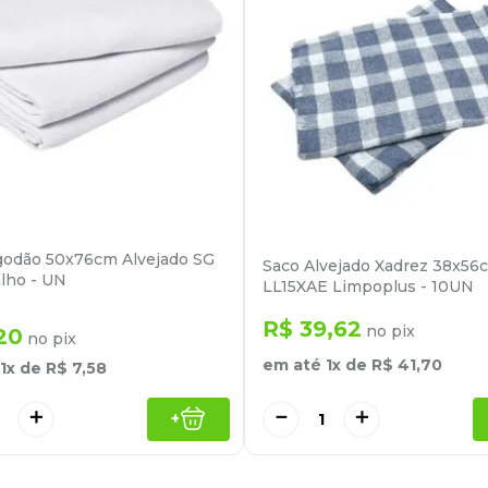
godão 50x76cm Alvejado SG
Saco Alvejado Xadrez 38x56
alho - UN
LL15XAE Limpoplus - 10UN
R$
39
,
62
no pix
20
no pix
em até
1
x de
R$
41
,
70
1
x de
R$
7
,
58
－
＋
＋
+