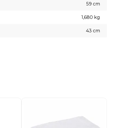
59
cm
1,680
kg
43
cm