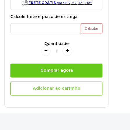
FRETE GRÁTIS
para ES, MG, RJ, BA*
Quantidade
－
＋
Comprar agora
Adicionar ao carrinho