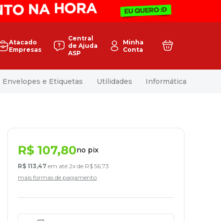
Central
Atacado
Minha
de Ajuda
Empresas
Conta
ASP
Envelopes e Etiquetas
Utilidades
Informática
R$
107
,
80
no pix
R$
113
,
47
em até
2
x de
R$
56
,
73
mais formas de pagamento