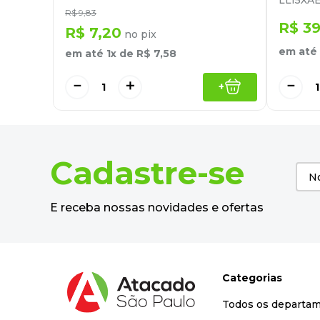
LL15XAE
R$
9
,
83
R$
3
R$
7
,
20
no pix
em até
em até
1
x de
R$
7
,
58
－
－
＋
+
Cadastre-se
E receba nossas novidades e ofertas
Categorias
Todos os departa