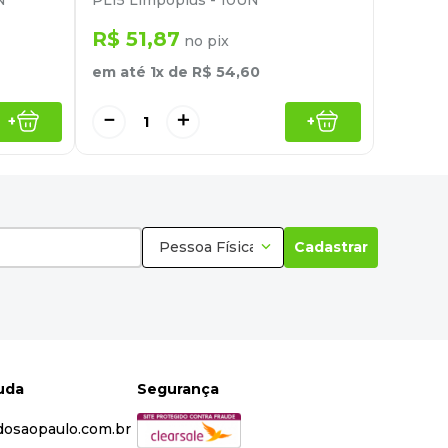
N
PL15 Limpoplus - 10UN
R$
51
,
87
no pix
em até
1
x de
R$
54
,
60
－
＋
+
+
Pessoa Física
Cadastrar
juda
Segurança
dosaopaulo.com.br