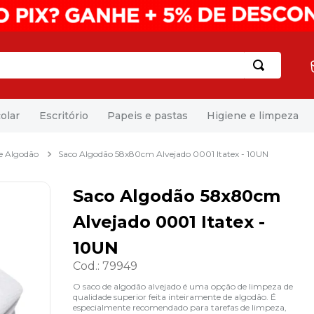
olar
Escritório
Papeis e pastas
Higiene e limpeza
e Algodão
Saco Algodão 58x80cm Alvejado 0001 Itatex - 10UN
Saco Algodão 58x80cm
Alvejado 0001 Itatex -
10UN
Cod.
:
79949
O saco de algodão alvejado é uma opção de limpeza de
qualidade superior feita inteiramente de algodão. É
especialmente recomendado para tarefas de limpeza,