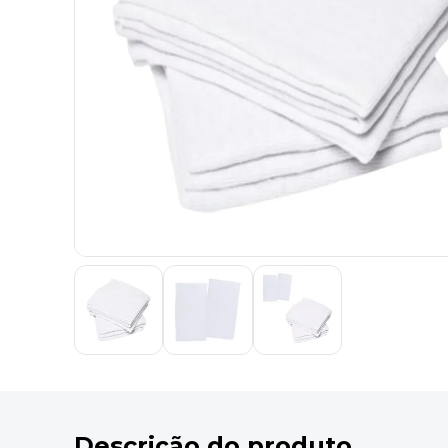
9
º
marca texto
10
º
cola
Descrição do produto