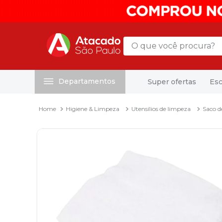
O que você procura?
Departamentos
Super ofertas
Esc
Termos mais buscados
1
º
mochila
Higiene & Limpeza
Utensílios de limpeza
Saco d
2
º
sacola
3
º
mala
4
º
papel toalha
5
º
pasta
6
º
papel higienico
7
º
lapis
8
º
desinfetante