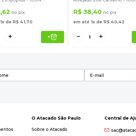
 Limpoplus - 10UN
Alvejado 206 Carvalho - 10U
9
,
62
R$
38
,
40
no pix
no pix
1
x de
R$
41
,
70
em até
1
x de
R$
40
,
42
＋
－
＋
+
O Atacado São Paulo
Central de A
mentos
Sobre o Atacado
sac@ataca