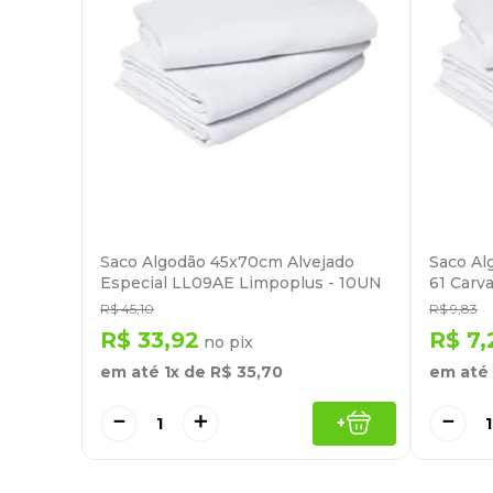
Saco Algodão 45x70cm Alvejado
Saco Al
Especial LL09AE Limpoplus - 10UN
61 Carv
R$
45
,
10
R$
9
,
83
R$
33
,
92
R$
7
,
no pix
em até
1
x de
R$
35
,
70
em até
－
＋
－
+