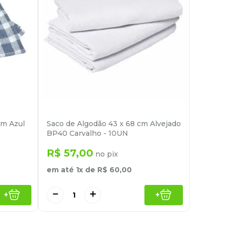
cm Azul
Saco de Algodão 43 x 68 cm Alvejado
BP40 Carvalho - 10UN
R$
57
,
00
no pix
em até
1
x de
R$
60
,
00
－
＋
+
+