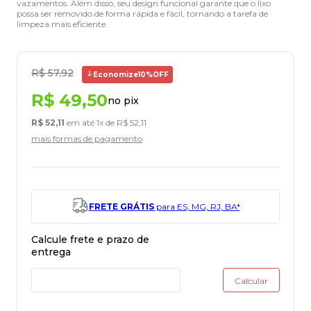
vazamentos. Além disso, seu design funcional garante que o lixo
possa ser removido de forma rápida e fácil, tornando a tarefa de
limpeza mais eficiente.
R$
57
,
92
Economize
10%
OFF
R$
49
,
50
no pix
R$
52
,
11
em até
1
x de
R$
52
,
11
mais formas de pagamento
FRETE GRÁTIS
para ES, MG, RJ, BA*