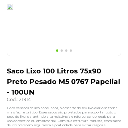
8
º
desinfetante
9
º
marca texto
10
º
cola
Saco Lixo 100 Litros 75x90
Preto Pesado M5 0767 Papelial
- 100UN
Cod.
:
21914
Com os sacos de lixo adequados, o descarte do seu lixo diário se torna
mais fácil e prático! Esses sacos são projetados para suportar todo o
peso do lixo, garantindo alta resistência e reforço, sendo ideais para
uso doméstico ou empresarial. Com sua estrutura robusta, esses sacos
de lixo oferecem segurança e praticidade para evitar rasgos e