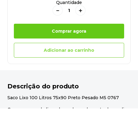
Quantidade
－
＋
Comprar agora
Adicionar ao carrinho
Descrição do produto
Saco Lixo 100 Litros 75x90 Preto Pesado M5 0767
Com os sacos de lixo adequados, o descarte do seu lixo
diário se torna mais fácil e prático! Esses sacos são
projetados para suportar todo o peso do lixo,
garantindo alta resistência e reforço, sendo ideais para
uso doméstico ou empresarial. Com sua estrutura