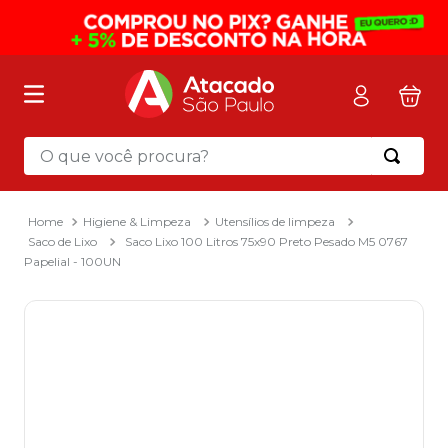
O que você procura?
Termos mais buscados
1
º
mochila
Higiene & Limpeza
Utensílios de limpeza
Saco de Lixo
Saco Lixo 100 Litros 75x90 Preto Pesado M5 0767
2
º
sacola
Papelial - 100UN
3
º
mala
4
º
papel toalha
5
º
pasta
6
º
papel higienico
7
º
lapis