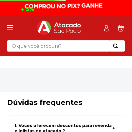
O que você procura?
Termos mais buscados
1
º
mochila
2
º
sacola
3
º
papel toalha
4
º
mala
Dúvidas frequentes
5
º
pasta
6
º
papel higienico
1. Vocês oferecem descontos para revenda
7
º
caixa organizadora
e lojistas no atacado ?