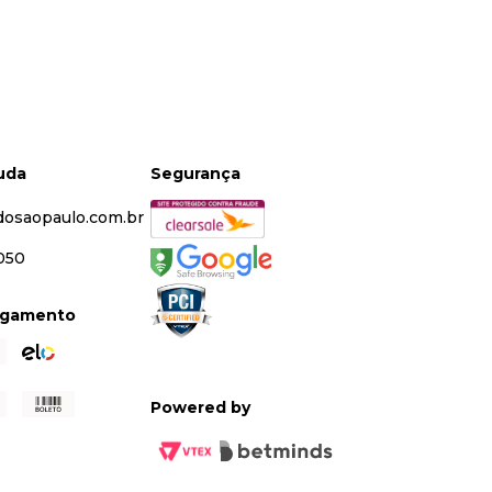
juda
Segurança
dosaopaulo.com.br
5050
agamento
Powered by