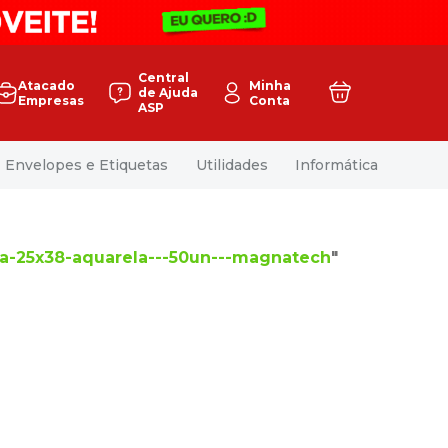
Central
Atacado
Minha
de Ajuda
Empresas
Conta
ASP
Envelopes e Etiquetas
Utilidades
Informática
ca-25x38-aquarela---50un---magnatech
"