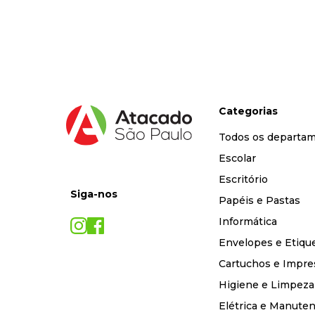
9
º
marca texto
10
º
caixa organizadora
Categorias
Todos os departa
Escolar
Escritório
Siga-nos
Papéis e Pastas
Informática
Envelopes e Etiqu
Cartuchos e Impre
Higiene e Limpeza
Elétrica e Manute