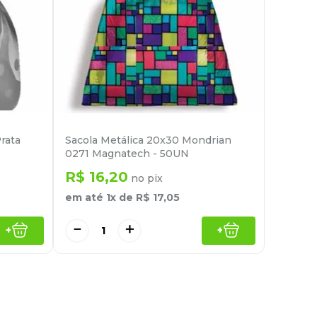
rata
Sacola Metálica 20x30 Mondrian
0271 Magnatech - 50UN
R$
16
,
20
no pix
em até
1
x de
R$
17
,
05
－
＋
+
+