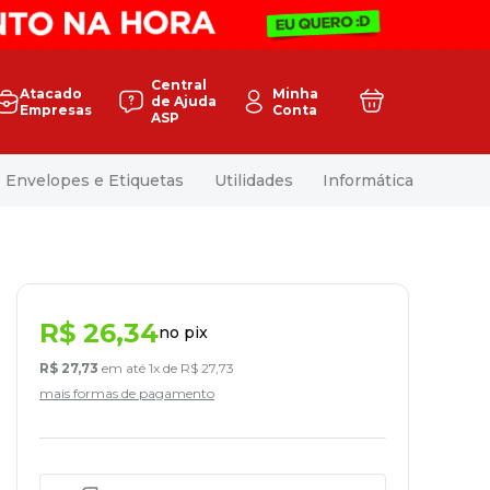
Central
Atacado
Minha
de Ajuda
Empresas
Conta
ASP
Envelopes e Etiquetas
Utilidades
Informática
R$
26
,
34
no pix
R$
27
,
73
em até
1
x de
R$
27
,
73
mais formas de pagamento