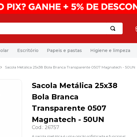
olar
Escritório
Papeis e pastas
Higiene e limpeza
Sacola Metálica 25x38 Bola Branca Transparente 0507 Magnatech - 50UN
Sacola Metálica 25x38
Bola Branca
Transparente 0507
Magnatech - 50UN
Cod.
:
26757
A sacola metálica é uma opção sofisticada e funcional