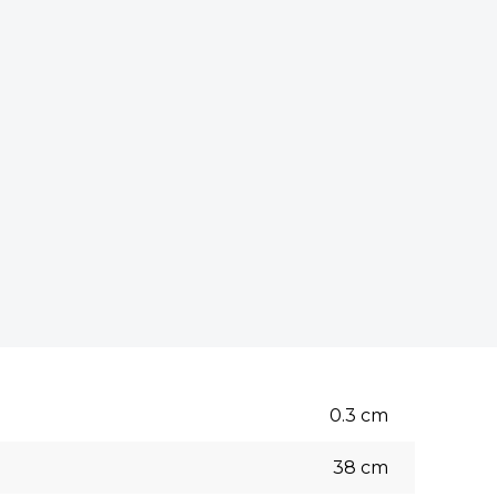
0.3
cm
38
cm