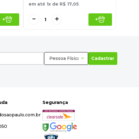
em até
1
x de
R$
17
,
05
－
＋
+
+
Pessoa Física
Cadastrar
juda
Segurança
dosaopaulo.com.br
5050