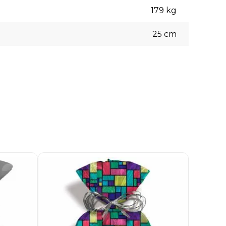
179
kg
25
cm