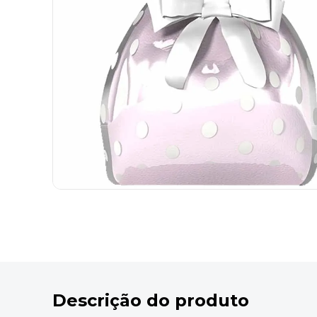
9
º
marca texto
10
º
caixa organizadora
Descrição do produto