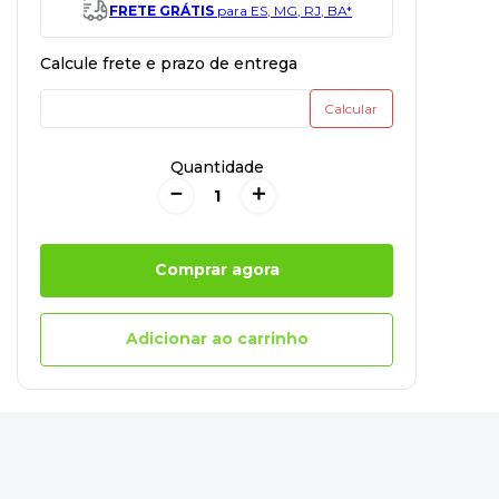
FRETE GRÁTIS
para ES, MG, RJ, BA*
Quantidade
－
＋
Comprar agora
Adicionar ao carrinho