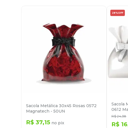
28%
OFF
Sacola 
Sacola Metálica 30x45 Rosas 0572
0612 M
Magnatech - 50UN
R$
24
,
38
R$
37
,
15
no pix
R$
16