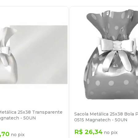
Metálica 25x38 Transparente
Sacola Metálica 25x38 Bola P
agnatech - 50UN
0515 Magnatech - 50UN
R$
26
,
34
no pix
,
70
no pix