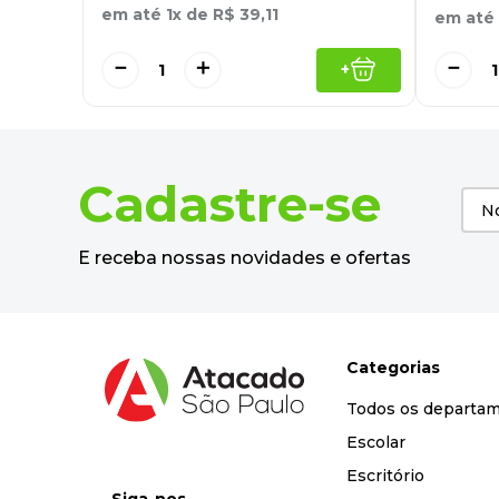
em até
1
x de
R$
39
,
11
em até
－
＋
－
+
Cadastre-se
E receba nossas novidades e ofertas
Categorias
Todos os departa
Escolar
Escritório