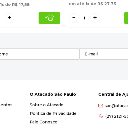
em até
1
x de
R$
27
,
73
1
x de
R$
17
,
58
－
＋
＋
+
O Atacado São Paulo
Central de A
mentos
Sobre o Atacado
sac@ataca
Política de Privacidade
(27) 2121-
Fale Conosco