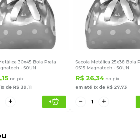
Metálica 30x45 Bola Prata
Sacola Metálica 25x38 Bola P
gnatech - 50UN
0515 Magnatech - 50UN
,
15
R$
26
,
34
no pix
no pix
1
x de
R$
39
,
11
em até
1
x de
R$
27
,
73
＋
－
＋
+
ou