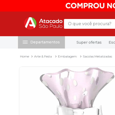
O que você procura?
Departamentos
Super ofertas
Esc
Termos mais buscados
1
º
mochila
Arte & Festa
Embalagem
Sacolas Metalizadas
2
º
sacola
3
º
mala
4
º
papel toalha
5
º
pasta
6
º
papel higienico
7
º
desinfetante
8
º
lapis