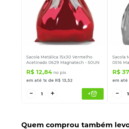
Sacola Metálica 15x30 Vermelho
Sacola 
Acetinado 0629 Magnatech - 50UN
0516 Ma
R$
12
,
84
R$
37
no pix
em até
1
x de
R$
13
,
52
em até
－
＋
－
+
Quem comprou também lev