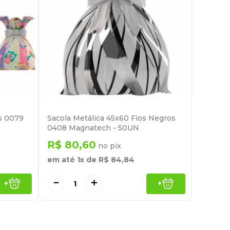
as 0079
Sacola Metálica 45x60 Fios Negros
0408 Magnatech - 50UN
R$
80
,
60
no pix
em até
1
x de
R$
84
,
84
－
＋
+
+