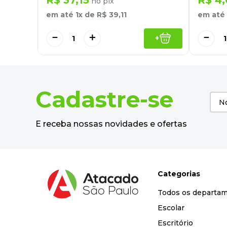
no pix
em até
1
x de
R$
39
,
11
em até
－
＋
－
+
Cadastre-se
E receba nossas novidades e ofertas
Categorias
Todos os departa
Escolar
Escritório