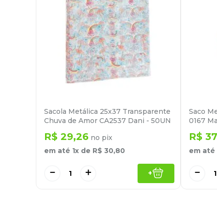
Sacola Metálica 25x37 Transparente
Saco Me
Chuva de Amor CA2537 Dani - 50UN
0167 M
R$
29
,
26
R$
37
no pix
em até
1
x de
R$
30
,
80
em até
－
＋
－
+