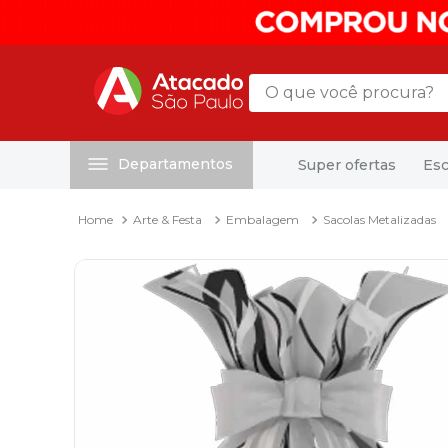
O que você procura?
Departamentos
Super ofertas
Esc
Termos mais buscados
1
º
mochila
Arte & Festa
Embalagem
Sacolas Metalizadas
2
º
sacola
3
º
mala
4
º
papel toalha
5
º
pasta
6
º
papel higienico
7
º
lapis
8
º
desinfetante