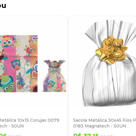
ou
Metálica 10x15 Corujas 0079
Sacola Metálica 30x45 Fios P
ech - 50UN
0183 Magnatech - 50UN
06
R$
37
,
15