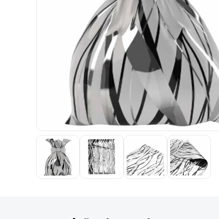
9
º
marca texto
10
º
cola