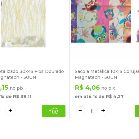
talizado 30x45 Fios Dourado
Sacola Metálica 10x15 Coruj
agnatech - 50UN
Magnatech - 50UN
,
15
R$
4
,
06
no pix
no pix
1
x de
R$
39
,
11
em até
1
x de
R$
4
,
27
＋
－
＋
+