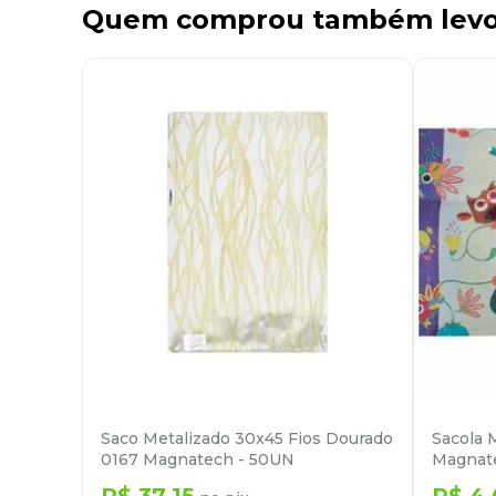
Quem comprou também lev
Saco Metalizado 30x45 Fios Dourado
Sacola 
0167 Magnatech - 50UN
Magnat
R$
37
,
15
R$
4
,