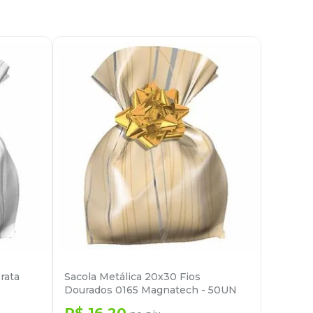
rata
Sacola Metálica 20x30 Fios
Dourados 0165 Magnatech - 50UN
R$
16
,
20