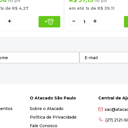
no pix
no pix
1
x de
R$
4
,
27
em até
1
x de
R$
39
,
11
＋
－
＋
+
O Atacado São Paulo
Central de A
mentos
Sobre o Atacado
sac@ataca
Política de Privacidade
(27) 2121-
Fale Conosco