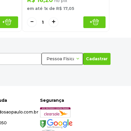
no pix
em até
1
x de
R$
17
,
05
－
＋
+
+
Pessoa Física
Cadastrar
juda
Segurança
dosaopaulo.com.br
5050