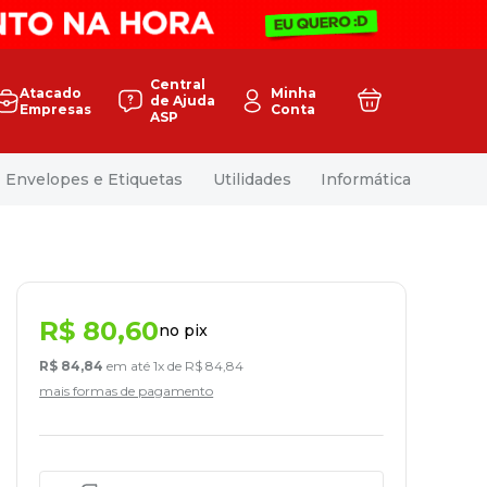
Central
Atacado
Minha
de Ajuda
Empresas
Conta
ASP
Envelopes e Etiquetas
Utilidades
Informática
R$
80
,
60
no pix
R$
84
,
84
em até
1
x de
R$
84
,
84
mais formas de pagamento