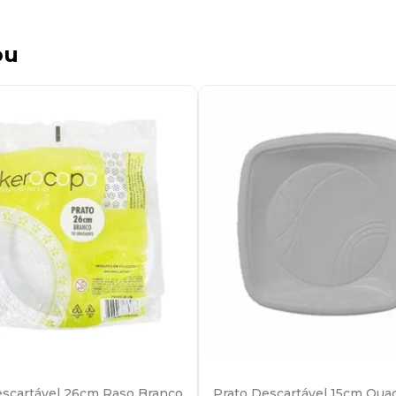
ou
escartável 26cm Raso Branco
Prato Descartável 15cm Qua