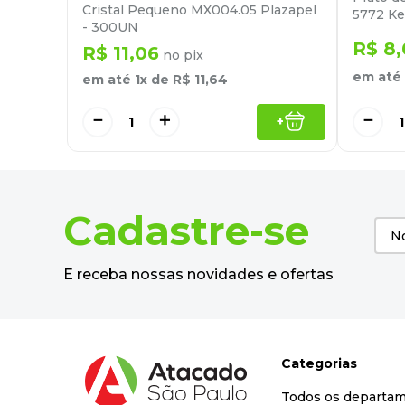
Cristal Pequeno MX004.05 Plazapel
5772 Ke
- 300UN
R$
8
,
R$
11
,
06
no pix
em até
em até
1
x de
R$
11
,
64
－
＋
－
+
Cadastre-se
E receba nossas novidades e ofertas
Categorias
Todos os departa