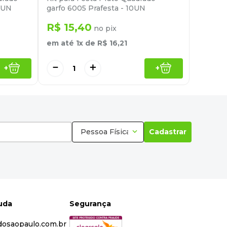
10UN
garfo 6005 Prafesta - 10UN
R$
15
,
40
no pix
em até
1
x de
R$
16
,
21
－
＋
+
+
Pessoa Física
Cadastrar
juda
Segurança
dosaopaulo.com.br