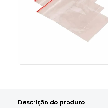
9
º
marca texto
10
º
lapis
Descrição do produto