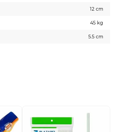
12
cm
45
kg
5.5
cm