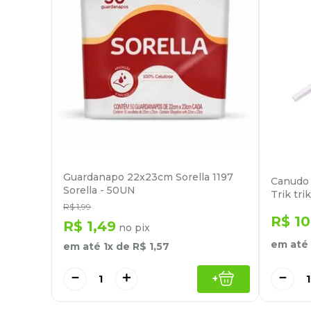
Guardanapo 22x23cm Sorella 1197
Canudo 
Sorella - 50UN
Trik tri
R$
1
,
99
R$
10
R$
1
,
49
no pix
em até
em até
1
x de
R$
1
,
57
－
－
＋
+