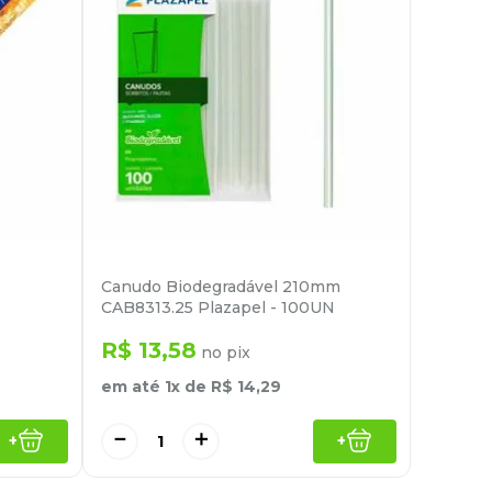
Canudo Biodegradável 210mm
CAB8313.25 Plazapel - 100UN
R$
13
,
58
no pix
em até
1
x de
R$
14
,
29
－
＋
+
+