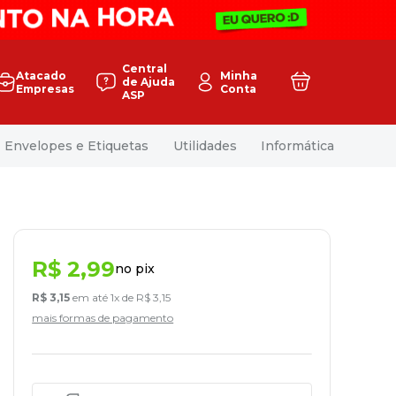
Central
Atacado
Minha
de Ajuda
Empresas
Conta
ASP
Envelopes e Etiquetas
Utilidades
Informática
R$
2
,
99
no pix
R$
3
,
15
em até
1
x de
R$
3
,
15
mais formas de pagamento