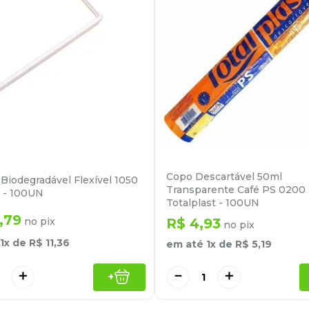
Copo Descartável 50ml
Biodegradável Flexível 1050
Transparente Café PS 0200
k - 100UN
Totalplast - 100UN
,
79
no pix
R$
4
,
93
no pix
1
x de
R$
11
,
36
em até
1
x de
R$
5
,
19
＋
－
＋
+