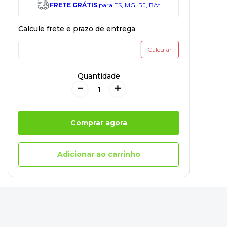
FRETE GRÁTIS
para ES, MG, RJ, BA*
Quantidade
－
＋
Comprar agora
Adicionar ao carrinho