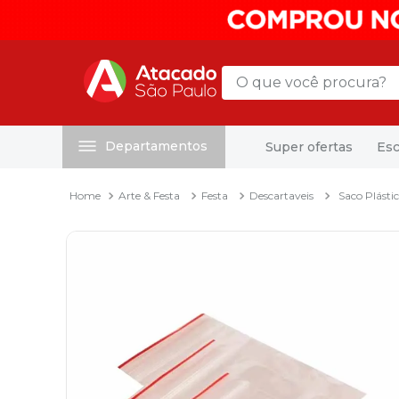
O que você procura?
Departamentos
Super ofertas
Esc
Termos mais buscados
1
º
mochila
Arte & Festa
Festa
Descartaveis
Saco Plásti
2
º
sacola
3
º
papel toalha
4
º
pasta
5
º
mala
6
º
papel higienico
7
º
caixa organizadora
8
º
grampeador