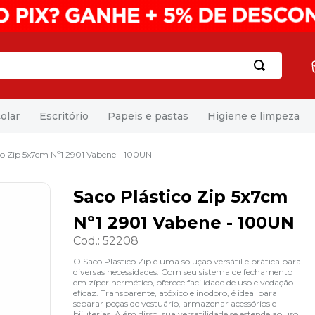
olar
Escritório
Papeis e pastas
Higiene e limpeza
co Zip 5x7cm Nº1 2901 Vabene - 100UN
Saco Plástico Zip 5x7cm
Nº1 2901 Vabene - 100UN
Cod.
:
52208
O Saco Plástico Zip é uma solução versátil e prática para
diversas necessidades. Com seu sistema de fechamento
em zíper hermético, oferece facilidade de uso e vedação
eficaz. Transparente, atóxico e inodoro, é ideal para
separar peças de vestuário, armazenar acessórios e
bijuterias. Além disso, sua versatilidade se estende ao uso