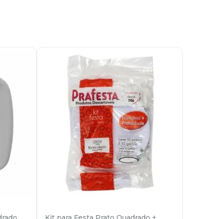
drado
Kit para Festa Prato Quadrado +