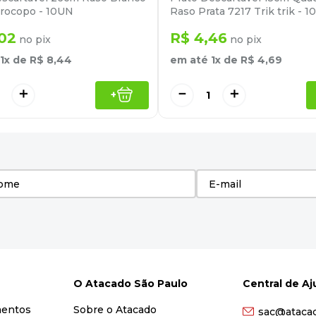
rocopo - 10UN
Raso Prata 7217 Trik trik - 
02
R$
4
,
46
no pix
no pix
1
x de
R$
8
,
44
em até
1
x de
R$
4
,
69
＋
－
＋
+
O Atacado São Paulo
Central de A
mentos
Sobre o Atacado
sac@ataca