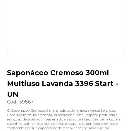
8
º
grampeador
9
º
desinfetante
10
º
marca texto
Saponáceo Cremoso 300ml
Multiuso Lavanda 3396 Start -
UN
Cod.
:
59867
O Saponáceo Cremoso é um produto de limpeza versátil e eficaz.
Com sua fórmula cremosa, proporciona uma limpeza profunda e
remoção de sujeiras difíceis em diversas superfícies. Ideal para uso em
cozinhas, banheiros e outras áreas da casa, o saponáceo cremoso é
conhecido por sua capacidade de remover manchas e sujeiras,