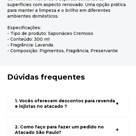
superfícies com aspecto renovado. Uma opção prática
para manter a limpeza e o brilho em diferentes
ambientes domésticos.
Especificações:
- Tipo de produto: Saponáceo Cremoso
- Conteúdo: 300 ml
- Fragrância: Lavanda
- Composição: Pigmentos, Fragrância, Preservante
Dúvidas frequentes
1. Vocês oferecem descontos para revenda
e lojistas no atacado ?
Sim, temos preços especiais para compras no atacado.
Para ter acessos aos preços faça seus cadastro em
atacado empresas e compre com os melhores preços
2. Como faço para fazer um pedido no
para seu modelo de negócio
Atacado São Paulo?