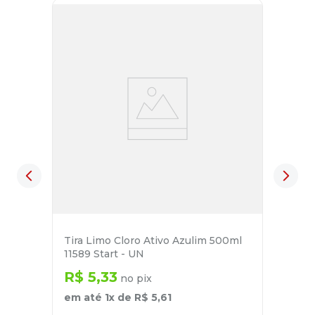
Tira Limo Cloro Ativo Azulim 500ml
11589 Start - UN
R$
5
,
33
no pix
em até
1
x de
R$
5
,
61