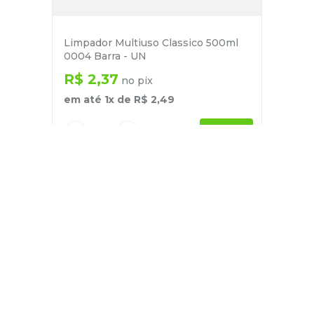
Limpador Multiuso Classico 500ml
0004 Barra - UN
R$
2
,
37
no pix
em até
1
x de
R$
2
,
49
－
＋
+
Cadastre-se
E receba nossas novidades e ofertas