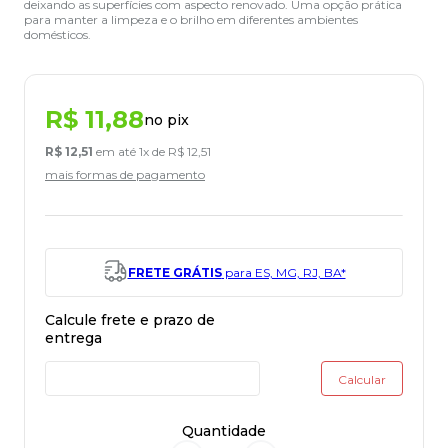
deixando as superfícies com aspecto renovado. Uma opção prática
para manter a limpeza e o brilho em diferentes ambientes
domésticos.
R$
11
,
88
no pix
R$
12
,
51
em até
1
x de
R$
12
,
51
mais formas de pagamento
FRETE GRÁTIS
para ES, MG, RJ, BA*
Quantidade