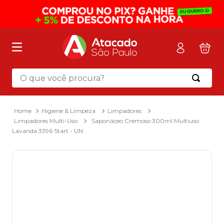
O que você procura?
Termos mais buscados
1
º
mochila
Higiene & Limpeza
Limpadores
Limpadores Multi-Uso
Saponáceo Cremoso 300ml Multiuso
2
º
sacola
Lavanda 3396 Start - UN
3
º
papel toalha
4
º
mala
5
º
pasta
6
º
papel higienico
7
º
caixa organizadora