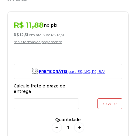
R$
11
,
88
no pix
R$
12
,
51
em até
1
x de
R$
12
,
51
mais formas de pagamento
FRETE GRÁTIS
para ES, MG, RJ, BA*
Quantidade
－
＋