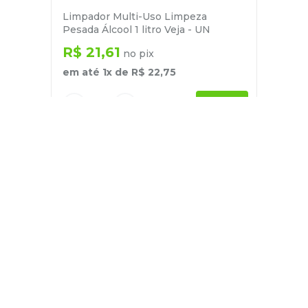
Limpador Multi-Uso Limpeza
Pesada Álcool 1 litro Veja - UN
R$
21
,
61
no pix
em até
1
x de
R$
22
,
75
－
＋
+
Cadastre-se
E receba nossas novidades e ofertas