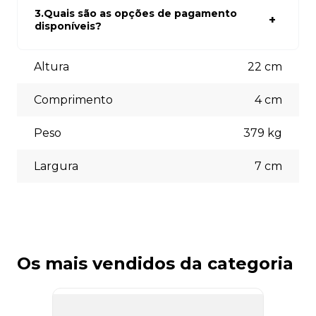
site, selecionar os produtos desejados e adicionar ao
carrinho. Em seguida, siga as instruções para finalizar a
3.Quais são as opções de pagamento
compra. Se precisar de ajuda, nossa equipe de suporte
disponíveis?
está à disposição para auxiliá-lo.
Aceitamos diversas formas de pagamento, incluindo pix
(5% off) cartões de crédito, boleto bancário. Você pode
Altura
22
cm
escolher a opção que melhor se adapte às suas
necessidades no momento do checkout.
Comprimento
4
cm
Peso
379
kg
Largura
7
cm
Os mais vendidos da categoria