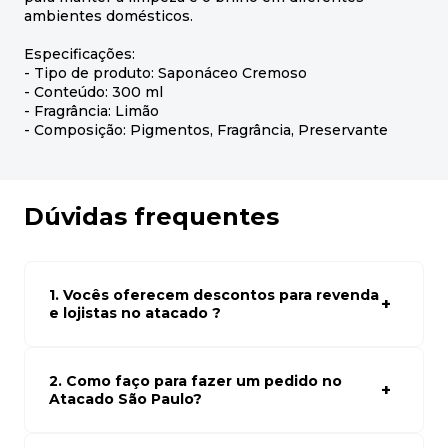
ambientes domésticos.
Especificações:
- Tipo de produto: Saponáceo Cremoso
- Conteúdo: 300 ml
- Fragrância: Limão
- Composição: Pigmentos, Fragrância, Preservante
Dúvidas frequentes
1. Vocês oferecem descontos para revenda
e lojistas no atacado ?
Sim, temos preços especiais para compras no atacado.
Para ter acessos aos preços faça seus cadastro em
atacado empresas e compre com os melhores preços
2. Como faço para fazer um pedido no
para seu modelo de negócio
Atacado São Paulo?
Para fazer um pedido conosco, basta navegar em nosso