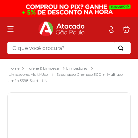
O que você procura?
Termos mais buscados
1
º
mochila
Higiene & Limpeza
Limpadores
Limpadores Multi-Uso
Saponáceo Cremoso 300ml Multiuso
2
º
sacola
Limão 3398 Start - UN
3
º
papel toalha
4
º
mala
5
º
pasta
6
º
papel higienico
7
º
caixa organizadora