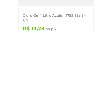
Cloro Gel 1 Litro Azulim 1753 Start -
UN
R$
13
,
23
no pix
em até
1
x de
R$
13
,
93
－
＋
+
Cadastre-se
E receba nossas novidades e ofertas