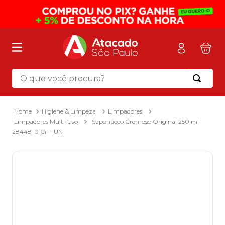
O que você procura?
Termos mais buscados
1
º
mochila
Higiene & Limpeza
Limpadores
Limpadores Multi-Uso
Saponáceo Cremoso Original 250 ml
2
º
sacola
28448-0 Cif - UN
3
º
mala
4
º
papel toalha
5
º
pasta
6
º
papel higienico
7
º
desinfetante