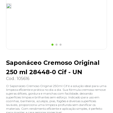
8
º
lapis
9
º
marca texto
10
º
caixa organizadora
Saponáceo Cremoso Original
250 ml 28448-0 Cif - UN
Cod.
:
105616
O Saponáceo Cremoso Original 250ml Cif é a solução ideal para uma
limpeza eficiente e prática no dia a dia. Sua fórmula cremosa remove
sujeiras difíceis, gordura e manchas com facilidade, deixando
superfícies limpas e brilhantes sem esforço. Indicado para uso em
cozinhas, banheiros, azulejos, pias, fogões e diversas superfícies
laváveis, proporciona uma limpeza profunda sem danificar os
materiais. Com rendimento eficiente e aplicação simples, é perfeito
para manter a casa sempre impecável.