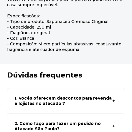
casa sempre impecável.
Especificações:
- Tipo de produto: Saponáceo Cremoso Original
- Capacidade: 250 ml
- Fragrância: original
- Cor: Branca
- Composição: Micro partículas abrasivas, coadjuvante,
fragrância e atenuador de espuma
Dúvidas frequentes
1. Vocês oferecem descontos para revenda
e lojistas no atacado ?
Sim, temos preços especiais para compras no atacado.
Para ter acessos aos preços faça seus cadastro em
atacado empresas e compre com os melhores preços
2. Como faço para fazer um pedido no
para seu modelo de negócio
Atacado São Paulo?