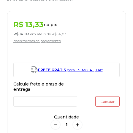
R$
13
,
33
no pix
R$
14
,
03
em até
1
x de
R$
14
,
03
mais formas de pagamento
FRETE GRÁTIS
para ES, MG, RJ, BA*
Quantidade
－
＋