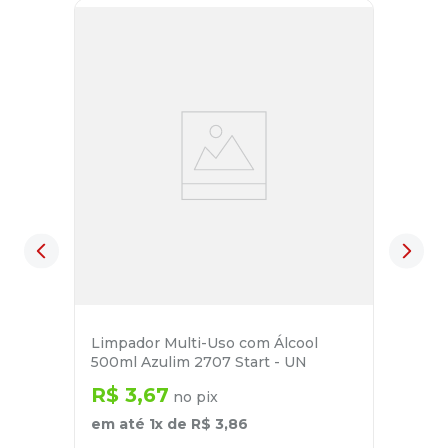
Limpador Multi-Uso com Álcool
500ml Azulim 2707 Start - UN
R$
3
,
67
no pix
em até
1
x de
R$
3
,
86