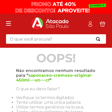
O que você procura?
Termos mais buscados
OOPS!
1
º
mochila
2
º
sacola
Não encontramos nenhum resultado
3
º
papel toalha
para "
saponaceo-cremoso-original-
450ml---un---cf
"
4
º
mala
O que eu devo fazer?
5
º
pasta
Verifique os termos digitados.
6
º
papel higienico
Tente utilizar uma única palavra.
7
º
caixa organizadora
Utilize termos genéricos na busca.
Tente utilizar sinônimos do termo