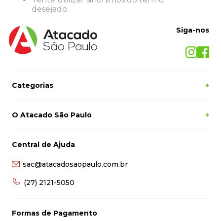
8
º
grampeador
desejado.
9
º
desinfetante
Siga-nos
10
º
marca texto
Categorias
+
O Atacado São Paulo
+
Central de Ajuda
sac@atacadosaopaulo.com.br
(27) 2121-5050
Formas de Pagamento