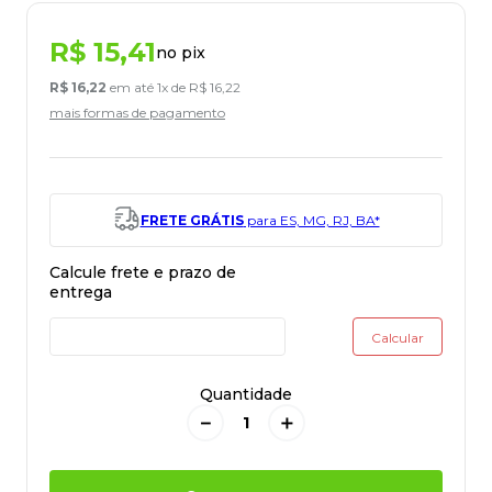
R$
15
,
41
no pix
R$
16
,
22
em até
1
x de
R$
16
,
22
mais formas de pagamento
FRETE GRÁTIS
para ES, MG, RJ, BA*
Quantidade
－
＋