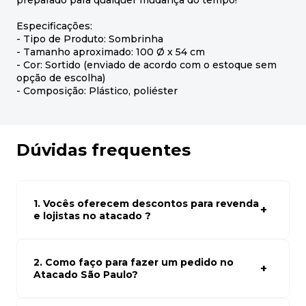
preparado para qualquer mudança do tempo!
Especificações:
- Tipo de Produto: Sombrinha
- Tamanho aproximado: 100 Ø x 54 cm
- Cor: Sortido (enviado de acordo com o estoque sem
opção de escolha)
- Composição: Plástico, poliéster
Dúvidas frequentes
1. Vocês oferecem descontos para revenda
e lojistas no atacado ?
Sim, temos preços especiais para compras no atacado.
Para ter acessos aos preços faça seus cadastro em
atacado empresas e compre com os melhores preços
2. Como faço para fazer um pedido no
para seu modelo de negócio
Atacado São Paulo?
Para fazer um pedido conosco, basta navegar em nosso