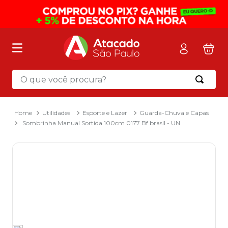
O que você procura?
Termos mais buscados
1
º
mochila
Utilidades
Esporte e Lazer
Guarda-Chuva e Capas
Sombrinha Manual Sortida 100cm 0177 Bf brasil - UN
2
º
sacola
3
º
mala
4
º
papel toalha
5
º
pasta
6
º
papel higienico
7
º
desinfetante