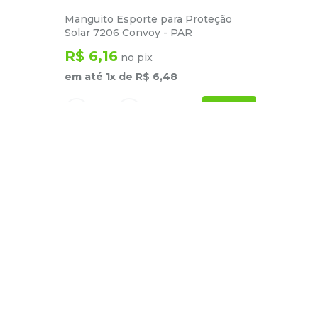
Manguito Esporte para Proteção
Solar 7206 Convoy - PAR
R$
6
,
16
no pix
em até
1
x de
R$
6
,
48
－
＋
+
Cadastre-se
E receba nossas novidades e ofertas