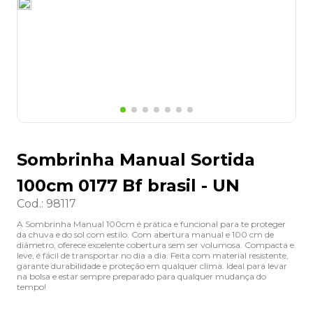
8
º
lapis
9
º
marca texto
10
º
caixa organizadora
Sombrinha Manual Sortida
100cm 0177 Bf brasil - UN
Cod.
:
98117
A Sombrinha Manual 100cm é prática e funcional para te proteger
da chuva e do sol com estilo. Com abertura manual e 100 cm de
diâmetro, oferece excelente cobertura sem ser volumosa. Compacta e
leve, é fácil de transportar no dia a dia. Feita com material resistente,
garante durabilidade e proteção em qualquer clima. Ideal para levar
na bolsa e estar sempre preparado para qualquer mudança do
tempo!