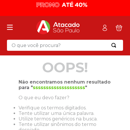
O que você procura?
Termos mais buscados
OOPS!
1
º
mochila
2
º
sacola
Não encontramos nenhum resultado
3
º
mala
para "
ssssssssssssssssssss
"
4
º
papel toalha
O que eu devo fazer?
5
º
pasta
Verifique os termos digitados.
Tente utilizar uma única palavra.
6
º
papel higienico
Utilize termos genéricos na busca.
7
º
desinfetante
Tente utilizar sinônimos do termo
desejado.