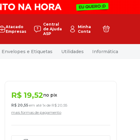
Central
Atacado
Minha
de Ajuda
Empresas
Conta
ASP
Envelopes e Etiquetas
Utilidades
Informática
R$
19
,
52
no pix
R$
20
,
55
em até
1
x de
R$
20
,
55
mais formas de pagamento