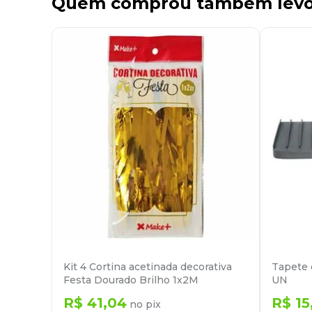
Quem comprou também lev
Kit 4 Cortina acetinada decorativa
Tapete d
Festa Dourado Brilho 1x2M
UN
R$
41
,
04
R$
15
no pix