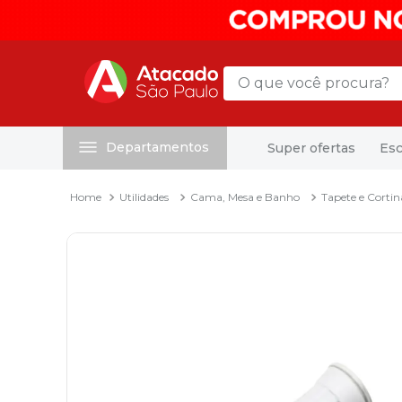
O que você procura?
Departamentos
Super ofertas
Esc
Termos mais buscados
1
º
mochila
Utilidades
Cama, Mesa e Banho
Tapete e Cortin
2
º
sacola
3
º
mala
4
º
papel toalha
5
º
pasta
6
º
papel higienico
7
º
desinfetante
8
º
lapis