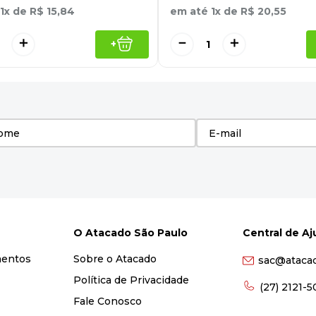
1
x de
R$
15
,
84
em até
1
x de
R$
20
,
55
＋
－
＋
+
O Atacado São Paulo
Central de A
mentos
Sobre o Atacado
sac@ataca
Política de Privacidade
(27) 2121-
Fale Conosco