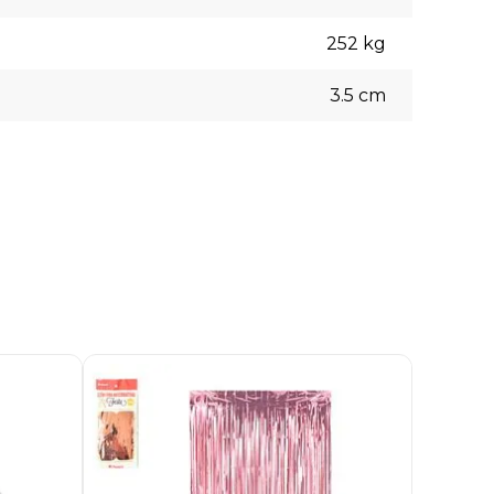
252
kg
3.5
cm