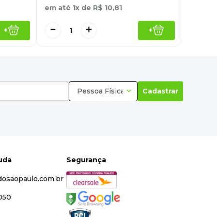
em até
1
x de
R$
10
,
81
－
＋
+
+
Pessoa Física
Cadastrar
juda
Segurança
dosaopaulo.com.br
5050