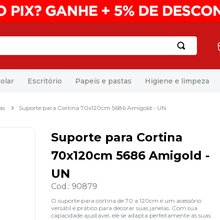
olar
Escritório
Papeis e pastas
Higiene e limpeza
as
Suporte para Cortina 70x120cm 5686 Amigold - UN
Suporte para Cortina
70x120cm 5686 Amigold -
UN
Cod.
:
90879
O suporte para cortina de 70 a 120cm é um acessório
versátil e prático para decorar suas janelas. Com sua
capacidade ajustável, ele se adapta perfeitamente às suas