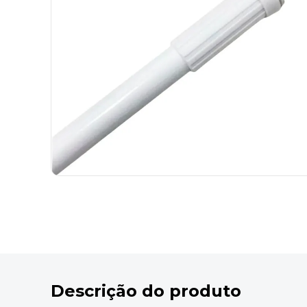
9
º
marca texto
10
º
caixa organizadora
Descrição do produto