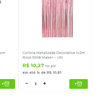
0cm
Cortina Metalizada Decorativa 1x2m
Rose 5508 Make+ - UN
R$
10
,
27
no pix
em até
1
x de
R$
10
,
81
－
＋
+
+