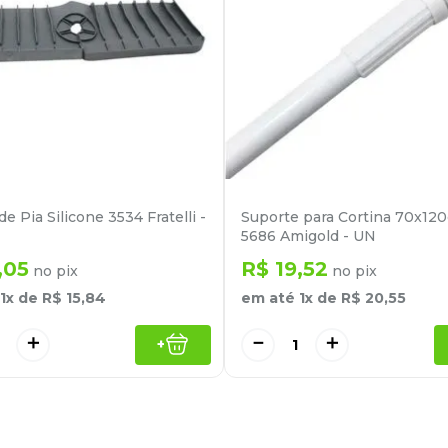
e Pia Silicone 3534 Fratelli -
Suporte para Cortina 70x12
5686 Amigold - UN
,
05
R$
19
,
52
no pix
no pix
1
x de
R$
15
,
84
em até
1
x de
R$
20
,
55
＋
－
＋
+