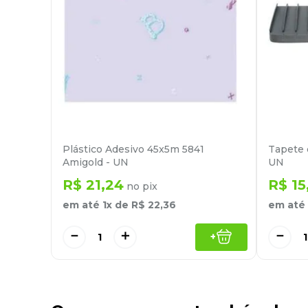
Plástico Adesivo 45x5m 5841
Tapete d
Amigold - UN
UN
R$
21
,
24
R$
15
no pix
em até
1
x de
R$
22
,
36
em até
－
＋
－
+