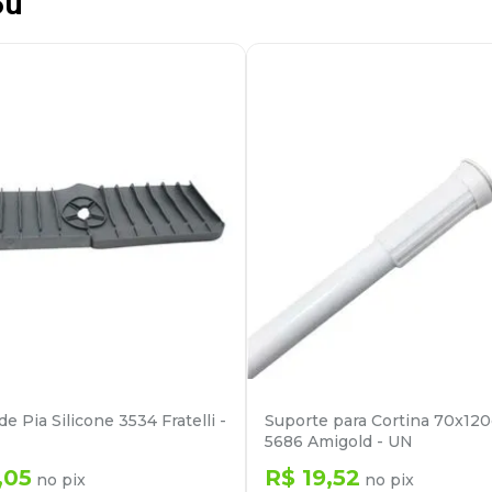
ou
e Pia Silicone 3534 Fratelli -
Suporte para Cortina 70x12
5686 Amigold - UN
,
05
R$
19
,
52
no pix
no pix