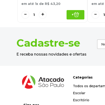
em até
1
x de
R$
43
,
20
em até
－
＋
－
+
Cadastre-se
E receba nossas novidades e ofertas
Categorias
Todos os departa
Escolar
Escritório
Siga-nos