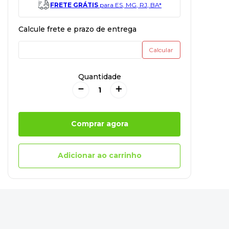
FRETE GRÁTIS
para ES, MG, RJ, BA*
Quantidade
－
＋
Comprar agora
Adicionar ao carrinho