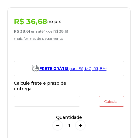
R$
36
,
68
no pix
R$
38
,
61
em até
1
x de
R$
38
,
61
mais formas de pagamento
FRETE GRÁTIS
para ES, MG, RJ, BA*
Quantidade
－
＋