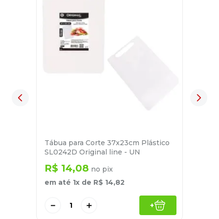
Tábua para Corte 37x23cm Plástico
SL0242D Original line - UN
R$
14
,
08
no pix
em até
1
x de
R$
14
,
82
－
＋
+