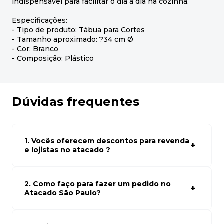
indispensável para facilitar o dia a dia na cozinha.
Especificações:
- Tipo de produto: Tábua para Cortes
- Tamanho aproximado: ?34 cm Ø
- Cor: Branco
- Composição: Plástico
Dúvidas frequentes
1. Vocês oferecem descontos para revenda
e lojistas no atacado ?
Sim, temos preços especiais para compras no atacado.
Para ter acessos aos preços faça seus cadastro em
atacado empresas e compre com os melhores preços
2. Como faço para fazer um pedido no
para seu modelo de negócio
Atacado São Paulo?
Para fazer um pedido conosco, basta navegar em nosso
site, selecionar os produtos desejados e adicionar ao