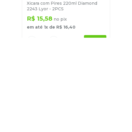
Xicara com Pires 220ml Diamond
2243 Lyor - 2PCS
R$
15
,
58
no pix
em até
1
x de
R$
16
,
40
－
＋
+
Cadastre-se
E receba nossas novidades e ofertas