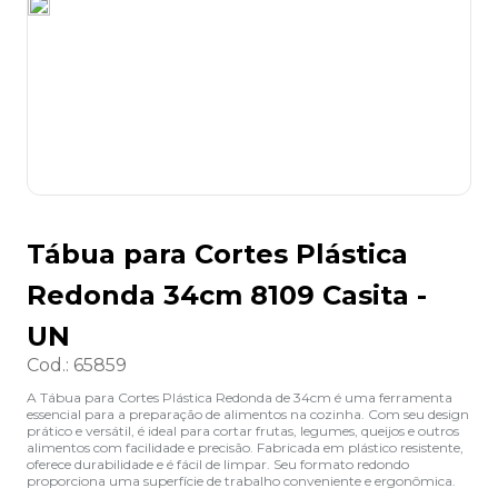
8
º
lapis
9
º
marca texto
10
º
caixa organizadora
Tábua para Cortes Plástica
Redonda 34cm 8109 Casita -
UN
Cod.
:
65859
A Tábua para Cortes Plástica Redonda de 34cm é uma ferramenta
essencial para a preparação de alimentos na cozinha. Com seu design
prático e versátil, é ideal para cortar frutas, legumes, queijos e outros
alimentos com facilidade e precisão. Fabricada em plástico resistente,
oferece durabilidade e é fácil de limpar. Seu formato redondo
proporciona uma superfície de trabalho conveniente e ergonômica.