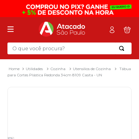
O que você procura?
Termos mais buscados
1
º
mochila
Utilidades
Cozinha
Utensilios de Cozinha
Tábua
para Cortes Plástica Redonda 34cm 8109 Casita - UN
2
º
sacola
3
º
mala
4
º
papel toalha
5
º
pasta
6
º
papel higienico
7
º
desinfetante