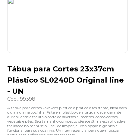
8
º
lapis
9
º
marca texto
10
º
caixa organizadora
Tábua para Cortes 23x37cm
Plástico SL0240D Original line
- UN
Cod.
:
99398
A tábua para cortes 23x37cm plástico é prática e resistente, ideal para
o dia a dia na cozinha. Feita em plástico de alta qualidade, garante
durabilidade e facilita o corte de diversos alimentos, como carnes,
vegetais e pães. Seu tamanho compacto oferece ótima estabilidade e
facilidade no manuseio. Fácil de limpar, é uma opção higiênica e
funcional para sua cozinha. Um item essencial para quem busca
praticidade e eficiência nas preparações.