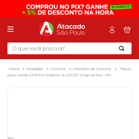
O que você procura?
Termos mais buscados
1
º
mochila
Utilidades
Cozinha
Utensilios de Cozinha
Tábua
para Cortes 23x37cm Plástico SL0240D Original line - UN
2
º
sacola
3
º
mala
4
º
papel toalha
5
º
pasta
6
º
papel higienico
7
º
desinfetante