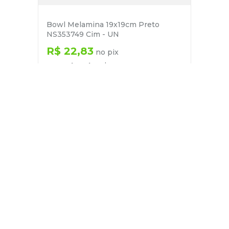
Bowl Melamina 19x19cm Preto
NS353749 Cim - UN
R$
22
,
83
no pix
em até
1
x de
R$
24
,
03
－
＋
+
Cadastre-se
E receba nossas novidades e ofertas