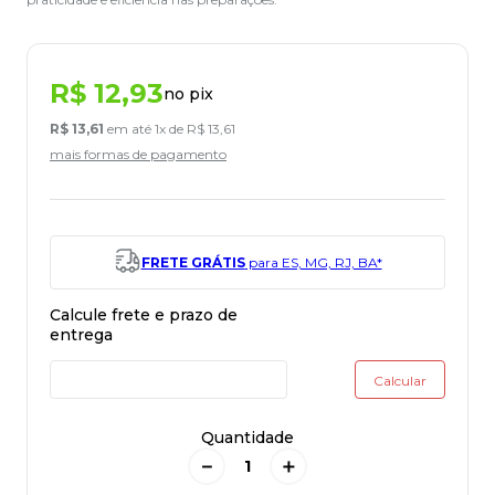
R$
12
,
93
no pix
R$
13
,
61
em até
1
x de
R$
13
,
61
mais formas de pagamento
FRETE GRÁTIS
para ES, MG, RJ, BA*
Quantidade
－
＋