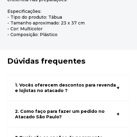
Especificações:
- Tipo do produto: Tábua
- Tamanho aproximado: 23 x 37 cm
- Cor: Multicolor
- Composição: Plástico
Dúvidas frequentes
1. Vocês oferecem descontos para revenda
e lojistas no atacado ?
Sim, temos preços especiais para compras no atacado.
Para ter acessos aos preços faça seus cadastro em
atacado empresas e compre com os melhores preços
2. Como faço para fazer um pedido no
para seu modelo de negócio
Atacado São Paulo?
Para fazer um pedido conosco, basta navegar em nosso
site, selecionar os produtos desejados e adicionar ao