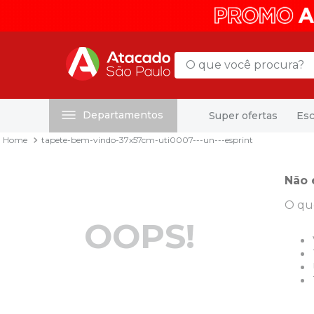
O que você procura?
Departamentos
Super ofertas
Esc
Termos mais buscados
tapete-bem-vindo-37x57cm-uti0007---un---esprint
1
º
mochila
2
º
sacola
Não 
3
º
mala
O qu
4
º
papel toalha
OOPS!
5
º
pasta
6
º
papel higienico
7
º
desinfetante
8
º
lapis