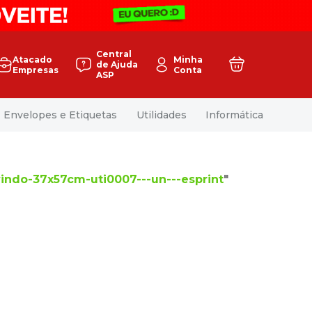
Central
Atacado
Minha
de Ajuda
Empresas
Conta
ASP
Envelopes e Etiquetas
Utilidades
Informática
indo-37x57cm-uti0007---un---esprint
"