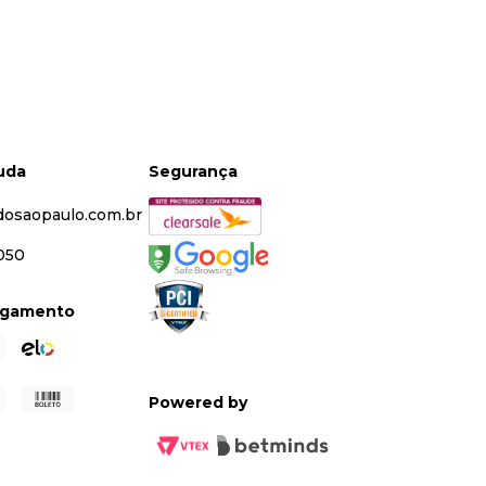
juda
Segurança
dosaopaulo.com.br
5050
agamento
Powered by