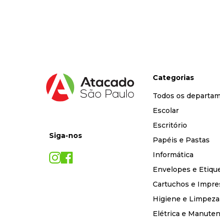
9
º
marca texto
10
º
caixa organizadora
Categorias
Todos os departa
Escolar
Escritório
Siga-nos
Papéis e Pastas
Informática
Envelopes e Etiqu
Cartuchos e Impre
Higiene e Limpeza
Elétrica e Manute