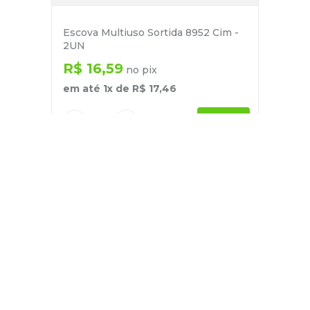
Escova Multiuso Sortida 8952 Cim -
2UN
R$
16
,
59
no pix
em até
1
x de
R$
17
,
46
－
＋
+
Cadastre-se
E receba nossas novidades e ofertas