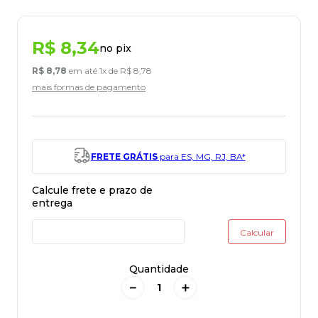
R$
8
,
34
no pix
R$
8
,
78
em até
1
x de
R$
8
,
78
mais formas de pagamento
FRETE GRÁTIS
para ES, MG, RJ, BA*
Quantidade
－
＋