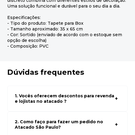
discreto combina com diferentes estilos de decoração.
Uma solução funcional e durável para o seu dia a dia.
Especificações:
- Tipo do produto: Tapete para Box
- Tamanho aproximado: 35 x 65 cm
- Cor: Sortido (enviado de acordo com o estoque sem
opção de escolha)
- Composição: PVC
Dúvidas frequentes
1. Vocês oferecem descontos para revenda
e lojistas no atacado ?
Sim, temos preços especiais para compras no atacado.
Para ter acessos aos preços faça seus cadastro em
atacado empresas e compre com os melhores preços
2. Como faço para fazer um pedido no
para seu modelo de negócio
Atacado São Paulo?