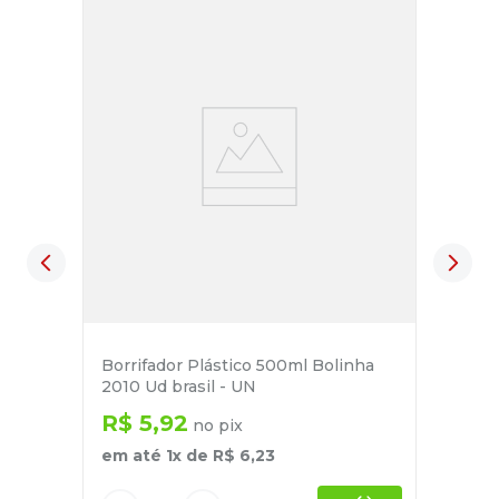
Borrifador Plástico 500ml Bolinha
2010 Ud brasil - UN
R$
5
,
92
no pix
em até
1
x de
R$
6
,
23