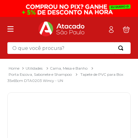
O que você procura?
Termos mais buscados
1
º
mochila
Utilidades
Cama, Mesa e Banho
Porta Escova, Sabonete e Shampoo
Tapete de PVC para Box
2
º
sacola
35x65cm DTA0203 Wincy - UN
3
º
mala
4
º
papel toalha
5
º
pasta
6
º
papel higienico
7
º
desinfetante