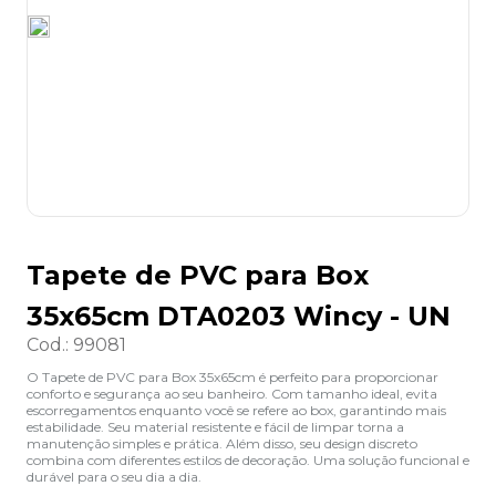
8
º
lapis
9
º
marca texto
10
º
caixa organizadora
Tapete de PVC para Box
35x65cm DTA0203 Wincy - UN
Cod.
:
99081
O Tapete de PVC para Box 35x65cm é perfeito para proporcionar
conforto e segurança ao seu banheiro. Com tamanho ideal, evita
escorregamentos enquanto você se refere ao box, garantindo mais
estabilidade. Seu material resistente e fácil de limpar torna a
manutenção simples e prática. Além disso, seu design discreto
combina com diferentes estilos de decoração. Uma solução funcional e
durável para o seu dia a dia.