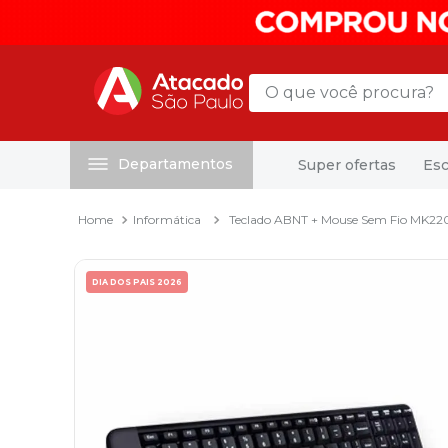
O que você procura?
Departamentos
Super ofertas
Esc
Termos mais buscados
1
º
mochila
Informática
Teclado ABNT + Mouse Sem Fio MK220
2
º
sacola
3
º
mala
DIA DOS PAIS 2026
4
º
papel toalha
5
º
pasta
6
º
papel higienico
7
º
desinfetante
8
º
lapis