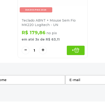
DIA DOS PAIS 2026
Teclado ABNT + Mouse Sem Fio
MK220 Logitech - UN
R$
179
,
86
no pix
em até
3
x de
R$
63
,
11
－
＋
+