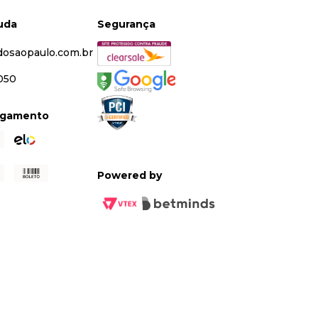
juda
Segurança
dosaopaulo.com.br
5050
agamento
Powered by