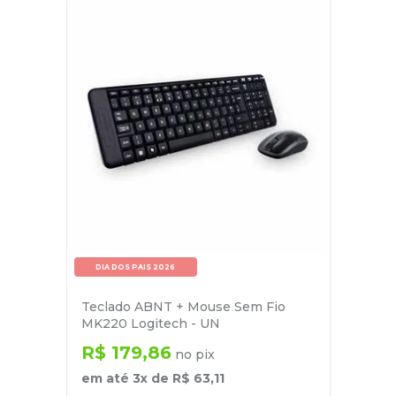
DIA DOS PAIS 2026
Teclado ABNT + Mouse Sem Fio
MK220 Logitech - UN
R$
179
,
86
no pix
em até
3
x de
R$
63
,
11