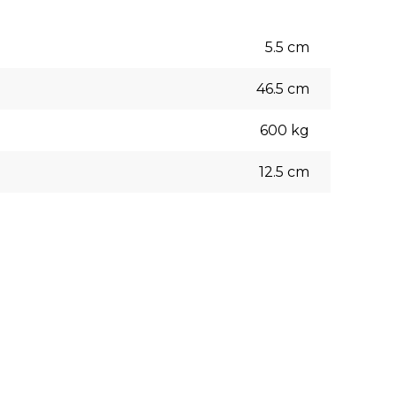
5.5
cm
46.5
cm
600
kg
12.5
cm