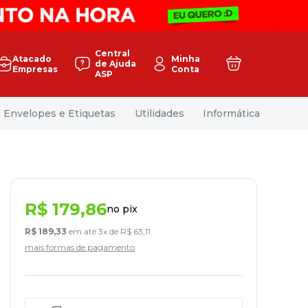
Central
Atacado
Minha
de Ajuda
Empresas
Conta
ASP
Envelopes e Etiquetas
Utilidades
Informática
R$
179
,
86
no pix
R$
189
,
33
em até
3
x de
R$
63
,
11
mais formas de pagamento