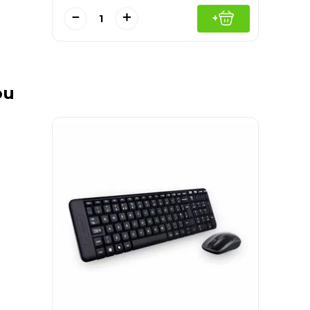
－
＋
+
ou