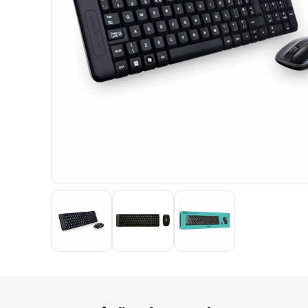
9
º
marca texto
10
º
caixa organizadora