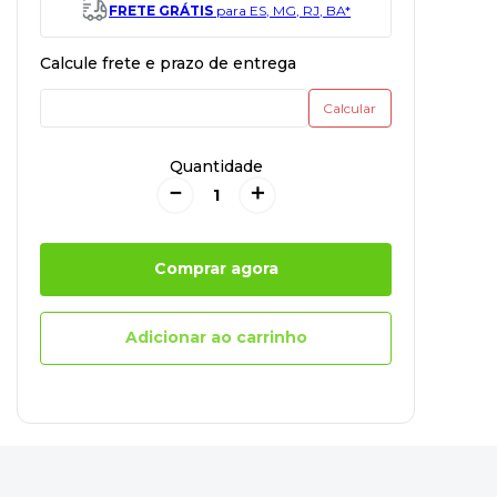
FRETE GRÁTIS
para ES, MG, RJ, BA*
Quantidade
－
＋
Comprar agora
Adicionar ao carrinho