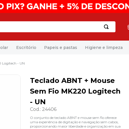
olar
Escritório
Papeis e pastas
Higiene e limpeza
 Logitech - UN
Teclado ABNT + Mouse
Sem Fio MK220 Logitech
- UN
Cod.
:
24406
O conjunto de teclado ABNT e mouse sem fio oferece
uma experiência de digitação e navegação sem cabos,
proporcionando maior liberdade e organização em sua