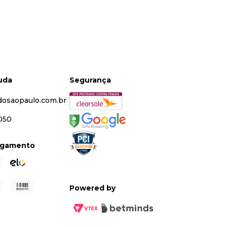
juda
Segurança
dosaopaulo.com.br
5050
agamento
Powered by