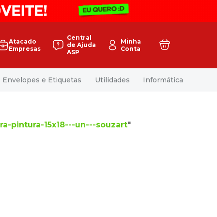
Central
Atacado
Minha
de Ajuda
Empresas
Conta
ASP
Envelopes e Etiquetas
Utilidades
Informática
ra-pintura-15x18---un---souzart
"