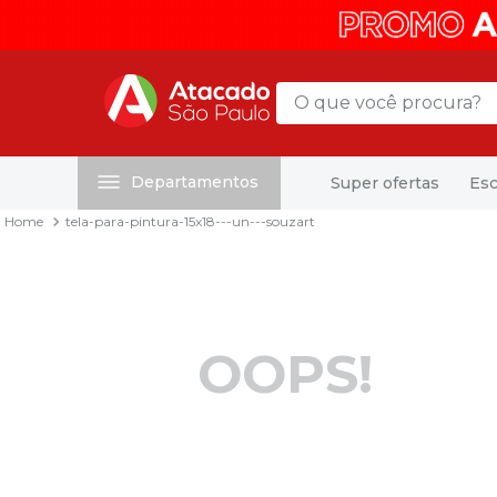
O que você procura?
Departamentos
Super ofertas
Esc
Termos mais buscados
tela-para-pintura-15x18---un---souzart
1
º
mochila
2
º
sacola
3
º
papel toalha
4
º
mala
OOPS!
5
º
pasta
6
º
papel higienico
7
º
caixa organizadora
8
º
grampeador