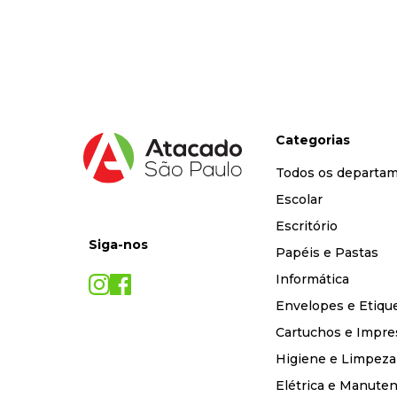
9
º
desinfetante
10
º
marca texto
Categorias
Todos os departa
Escolar
Escritório
Siga-nos
Papéis e Pastas
Informática
Envelopes e Etiqu
Cartuchos e Impre
Higiene e Limpeza
Elétrica e Manute