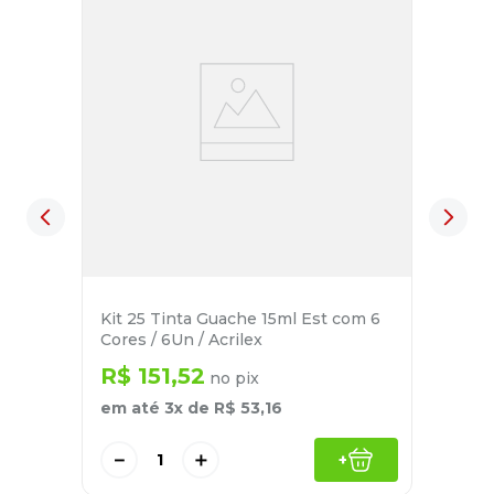
Kit 25 Tinta Guache 15ml Est com 6
Cores / 6Un / Acrilex
R$
151
,
52
no pix
em até
3
x de
R$
53
,
16
－
＋
+