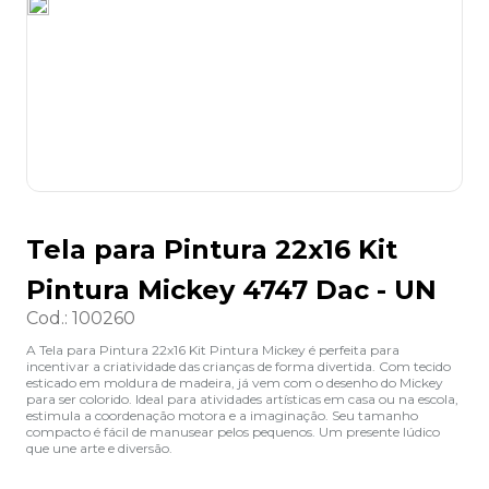
8
º
lapis
9
º
marca texto
10
º
caixa organizadora
Tela para Pintura 22x16 Kit
Pintura Mickey 4747 Dac - UN
Cod.
:
100260
A Tela para Pintura 22x16 Kit Pintura Mickey é perfeita para
incentivar a criatividade das crianças de forma divertida. Com tecido
esticado em moldura de madeira, já vem com o desenho do Mickey
para ser colorido. Ideal para atividades artísticas em casa ou na escola,
estimula a coordenação motora e a imaginação. Seu tamanho
compacto é fácil de manusear pelos pequenos. Um presente lúdico
que une arte e diversão.