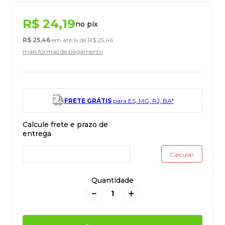
R$
24
,
19
no pix
R$
25
,
46
em até
1
x de
R$
25
,
46
mais formas de pagamento
FRETE GRÁTIS
para ES, MG, RJ, BA*
Quantidade
－
＋