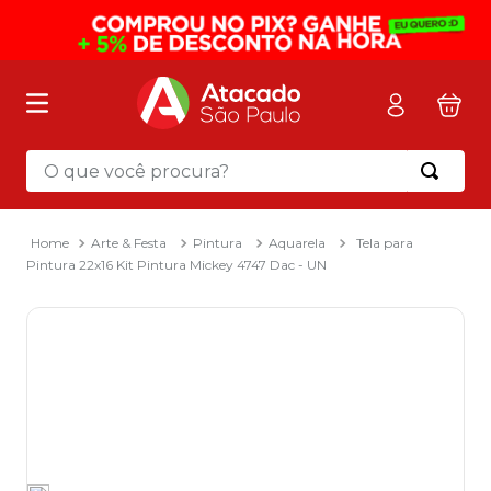
O que você procura?
Termos mais buscados
1
º
mochila
Arte & Festa
Pintura
Aquarela
Tela para
Pintura 22x16 Kit Pintura Mickey 4747 Dac - UN
2
º
sacola
3
º
mala
4
º
papel toalha
5
º
pasta
6
º
papel higienico
7
º
desinfetante