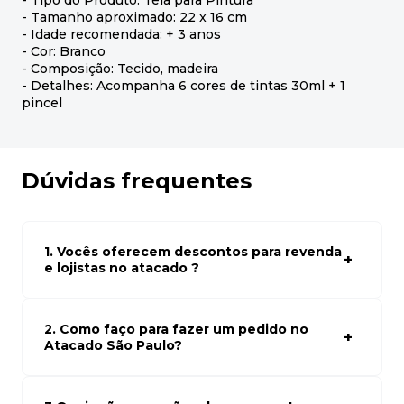
- Tipo do Produto: Tela para Pintura
- Tamanho aproximado: 22 x 16 cm
- Idade recomendada: + 3 anos
- Cor: Branco
- Composição: Tecido, madeira
- Detalhes: Acompanha 6 cores de tintas 30ml + 1
pincel
Dúvidas frequentes
1. Vocês oferecem descontos para revenda
e lojistas no atacado ?
Sim, temos preços especiais para compras no atacado.
Para ter acessos aos preços faça seus cadastro em
atacado empresas e compre com os melhores preços
2. Como faço para fazer um pedido no
para seu modelo de negócio
Atacado São Paulo?
Para fazer um pedido conosco, basta navegar em nosso
site, selecionar os produtos desejados e adicionar ao