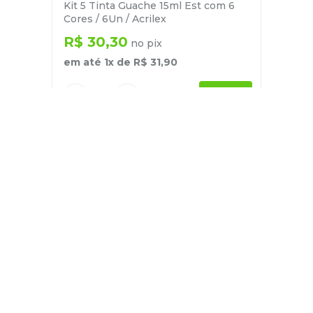
Kit 5 Tinta Guache 15ml Est com 6
Cores / 6Un / Acrilex
R$
30
,
30
no pix
em até
1
x de
R$
31
,
90
－
＋
+
Cadastre-se
E receba nossas novidades e ofertas