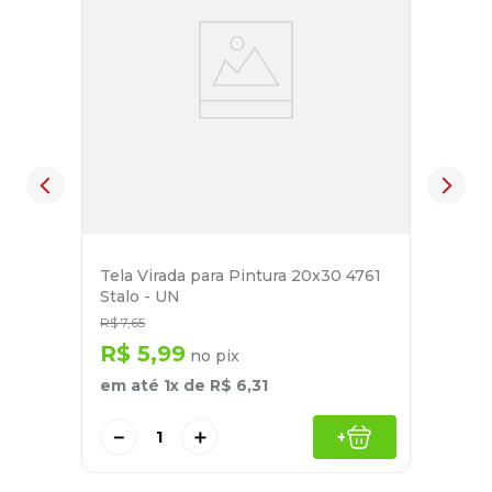
Tela Virada para Pintura 20x30 4761
Stalo - UN
R$
7
,
65
R$
5
,
99
no pix
em até
1
x de
R$
6
,
31
－
＋
+