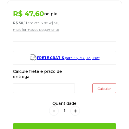
R$
47
,
60
no pix
R$
50
,
11
em até
1
x de
R$
50
,
11
mais formas de pagamento
FRETE GRÁTIS
para ES, MG, RJ, BA*
Quantidade
－
＋