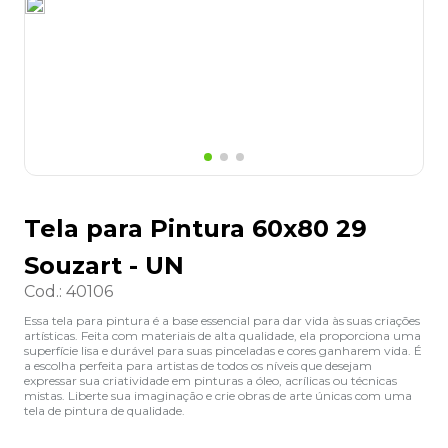
8
º
lapis
9
º
marca texto
10
º
caixa organizadora
Tela para Pintura 60x80 29
Souzart - UN
Cod.
:
40106
Essa tela para pintura é a base essencial para dar vida às suas criações
artísticas. Feita com materiais de alta qualidade, ela proporciona uma
superfície lisa e durável para suas pinceladas e cores ganharem vida. É
a escolha perfeita para artistas de todos os níveis que desejam
expressar sua criatividade em pinturas a óleo, acrílicas ou técnicas
mistas. Liberte sua imaginação e crie obras de arte únicas com uma
tela de pintura de qualidade.