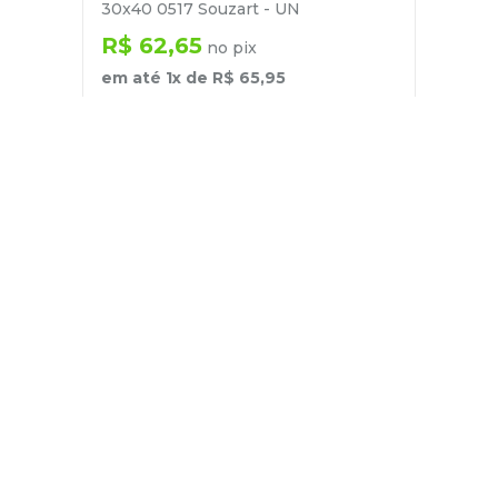
30x40 0517 Souzart - UN
R$
62
,
65
no pix
em até
1
x de
R$
65
,
95
－
＋
+
Cadastre-se
E receba nossas novidades e ofertas
Pessoa Física
Cadastrar