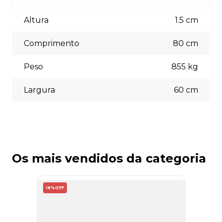
Aceitamos diversas formas de pagamento, incluindo pix
(5% off) cartões de crédito, boleto bancário. Você pode
Altura
1.5
cm
escolher a opção que melhor se adapte às suas
necessidades no momento do checkout.
Comprimento
80
cm
Peso
855
kg
Largura
60
cm
Os mais vendidos da categoria
18%
OFF