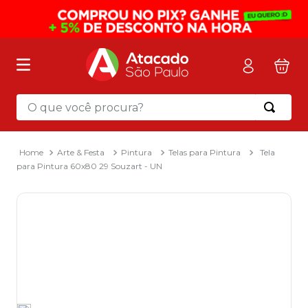
O que você procura?
Termos mais buscados
1
º
mochila
Arte & Festa
Pintura
Telas para Pintura
Tela
para Pintura 60x80 29 Souzart - UN
2
º
sacola
3
º
mala
4
º
papel toalha
5
º
pasta
6
º
papel higienico
7
º
desinfetante