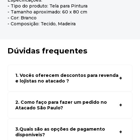
Especificações:
- Tipo do produto: Tela para Pintura
- Tamanho aproximado: 60 x 80 cm
- Cor: Branco
- Composição: Tecido, Madeira
Dúvidas frequentes
1. Vocês oferecem descontos para revenda
e lojistas no atacado ?
Sim, temos preços especiais para compras no atacado.
Para ter acessos aos preços faça seus cadastro em
atacado empresas e compre com os melhores preços
2. Como faço para fazer um pedido no
para seu modelo de negócio
Atacado São Paulo?
Para fazer um pedido conosco, basta navegar em nosso
site, selecionar os produtos desejados e adicionar ao
carrinho. Em seguida, siga as instruções para finalizar a
3.Quais são as opções de pagamento
compra. Se precisar de ajuda, nossa equipe de suporte
disponíveis?
está à disposição para auxiliá-lo.