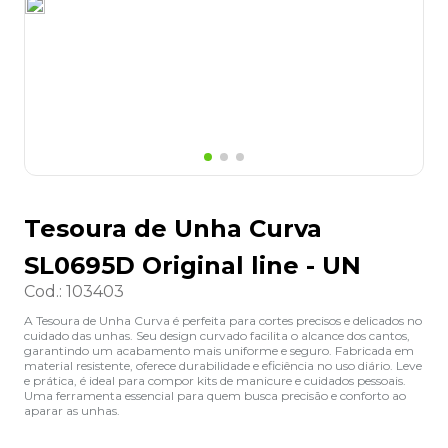
8
º
desinfetante
9
º
marca texto
10
º
cola
Tesoura de Unha Curva
SL0695D Original line - UN
Cod.
:
103403
A Tesoura de Unha Curva é perfeita para cortes precisos e delicados no
cuidado das unhas. Seu design curvado facilita o alcance dos cantos,
garantindo um acabamento mais uniforme e seguro. Fabricada em
material resistente, oferece durabilidade e eficiência no uso diário. Leve
e prática, é ideal para compor kits de manicure e cuidados pessoais.
Uma ferramenta essencial para quem busca precisão e conforto ao
aparar as unhas.