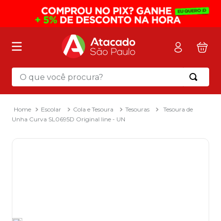
O que você procura?
Termos mais buscados
1
º
mochila
Escolar
Cola e Tesoura
Tesouras
Tesoura de
Unha Curva SL0695D Original line - UN
2
º
sacola
3
º
mala
4
º
papel toalha
5
º
pasta
6
º
papel higienico
7
º
lapis