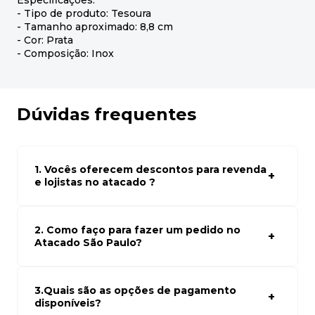
Especificações:
- Tipo de produto: Tesoura
- Tamanho aproximado: 8,8 cm
- Cor: Prata
- Composição: Inox
Dúvidas frequentes
1. Vocês oferecem descontos para revenda
e lojistas no atacado ?
Sim, temos preços especiais para compras no atacado.
Para ter acessos aos preços faça seus cadastro em
atacado empresas e compre com os melhores preços
2. Como faço para fazer um pedido no
para seu modelo de negócio
Atacado São Paulo?
Para fazer um pedido conosco, basta navegar em nosso
site, selecionar os produtos desejados e adicionar ao
carrinho. Em seguida, siga as instruções para finalizar a
3.Quais são as opções de pagamento
compra. Se precisar de ajuda, nossa equipe de suporte
disponíveis?
está à disposição para auxiliá-lo.