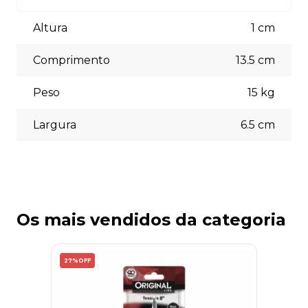
Aceitamos diversas formas de pagamento, incluindo pix
(5% off) cartões de crédito, boleto bancário. Você pode
Altura
1
cm
escolher a opção que melhor se adapte às suas
necessidades no momento do checkout.
Comprimento
13.5
cm
Peso
15
kg
Largura
6.5
cm
Os mais vendidos da categoria
27%
OFF