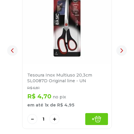
Tesoura Inox Multiuso 20,3cm
SL0087D Original line - UN
R$
6
,
81
R$
4
,
70
no pix
em até
1
x de
R$
4
,
95
－
＋
+