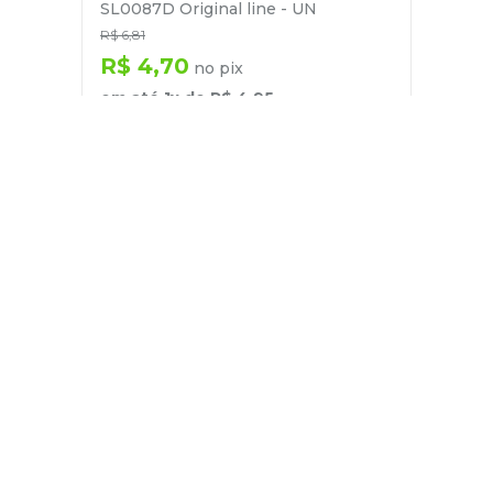
SL0087D Original line - UN
R$
6
,
81
R$
4
,
70
no pix
em até
1
x de
R$
4
,
95
－
＋
+
Cadastre-se
E receba nossas novidades e ofertas