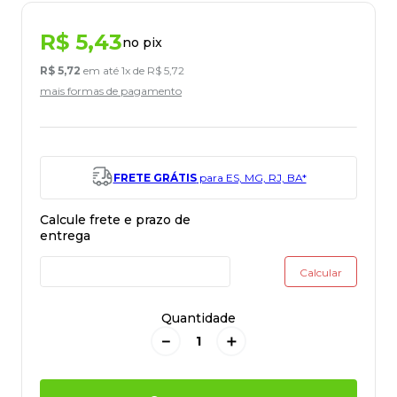
R$
5
,
43
no pix
R$
5
,
72
em até
1
x de
R$
5
,
72
mais formas de pagamento
FRETE GRÁTIS
para ES, MG, RJ, BA*
Quantidade
－
＋