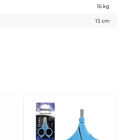
16
kg
13
cm