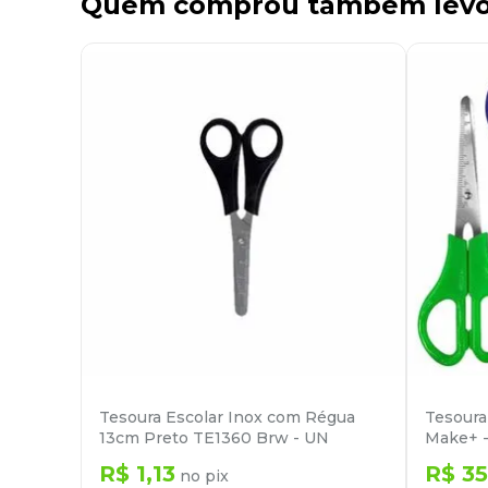
Quem comprou também lev
Tesoura Escolar Inox com Régua
Tesoura
13cm Preto TE1360 Brw - UN
Make+ 
R$
1
,
13
R$
35
no pix