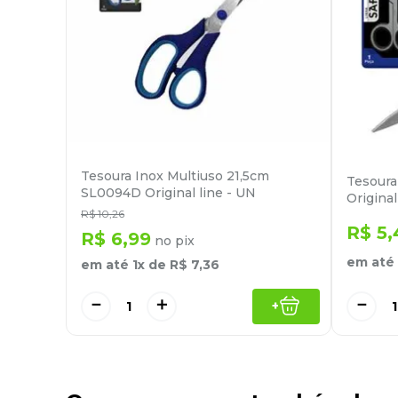
Tesoura Inox Multiuso 21,5cm
Tesoura
SL0094D Original line - UN
Original
R$
10
,
26
R$
5
,
R$
6
,
99
no pix
em até
em até
1
x de
R$
7
,
36
－
－
＋
+