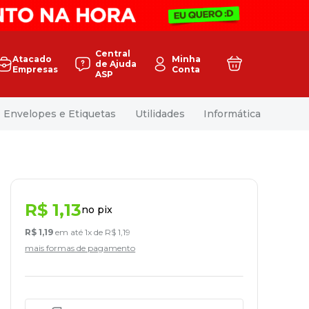
Central
Atacado
Minha
de Ajuda
Empresas
Conta
ASP
Envelopes e Etiquetas
Utilidades
Informática
R$
1
,
13
no pix
R$
1
,
19
em até
1
x de
R$
1
,
19
mais formas de pagamento