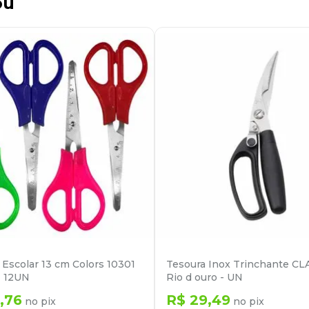
ou
 Escolar 13 cm Colors 10301
Tesoura Inox Trinchante C
- 12UN
Rio d ouro - UN
,
76
R$
29
,
49
no pix
no pix