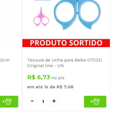
4,5cm
Tesoura de Unha para Bebe 0703D
Original line - UN
R$
6
,
73
no pix
em até
1
x de
R$
7
,
08
－
＋
+
+