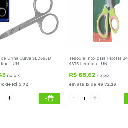
 de Unha Curva SL0695D
Tesoura Inox para Picotar 2
 line - UN
4375 Leonora - UN
43
R$
68
,
62
no pix
no pix
1
x de
R$
5
,
72
em até
1
x de
R$
72
,
23
＋
－
＋
+