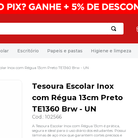
olar
Escritório
Papeis e pastas
Higiene e limpeza
colar Inox com Régua 13cm Preto TE1360 Brw - UN
Tesoura Escolar Inox
com Régua 13cm Preto
TE1360 Brw - UN
Cod.
:
102566
A Tesoura Escolar Inox com Régua 13cm é prática,
segura e ideal para o uso diário dos estudantes. Possui
lâminas de aço inox que garantem cortes precisos e