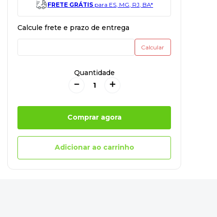
FRETE GRÁTIS
para ES, MG, RJ, BA*
Quantidade
－
＋
Comprar agora
Adicionar ao carrinho