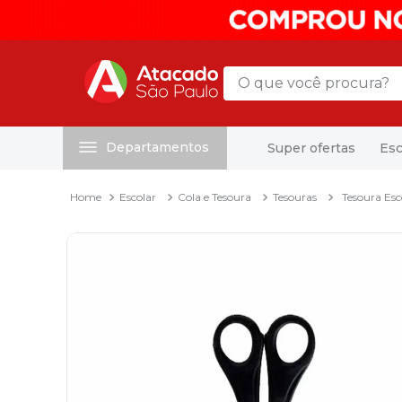
O que você procura?
Departamentos
Super ofertas
Esc
Termos mais buscados
1
º
mochila
Escolar
Cola e Tesoura
Tesouras
Tesoura Es
2
º
sacola
3
º
mala
4
º
papel toalha
5
º
pasta
6
º
papel higienico
7
º
lapis
8
º
desinfetante