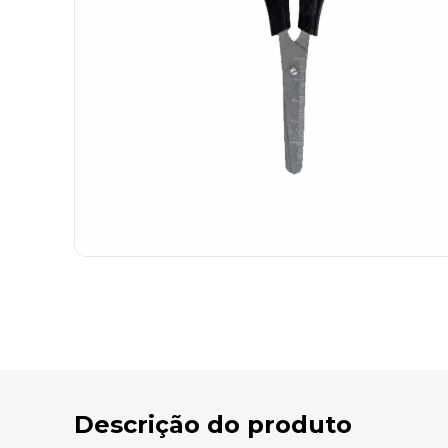
9
º
marca texto
10
º
cola
Descrição do produto