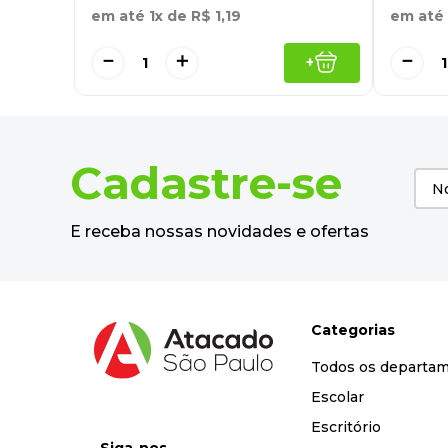
em até
1
x de
R$
1
,
19
em até
－
＋
－
+
Cadastre-se
E receba nossas novidades e ofertas
Categorias
Todos os departa
Escolar
Escritório