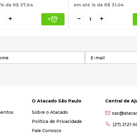
1
x de
R$
37
,
64
em até
1
x de
R$
31
,
04
＋
－
＋
+
O Atacado São Paulo
Central de A
mentos
Sobre o Atacado
sac@ataca
Política de Privacidade
(27) 2121-
Fale Conosco