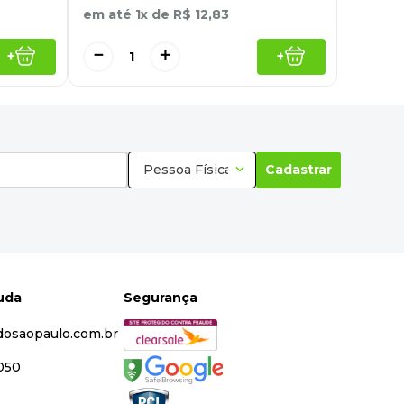
em até
1
x de
R$
12
,
83
－
＋
+
+
Pessoa Física
Cadastrar
juda
Segurança
dosaopaulo.com.br
5050