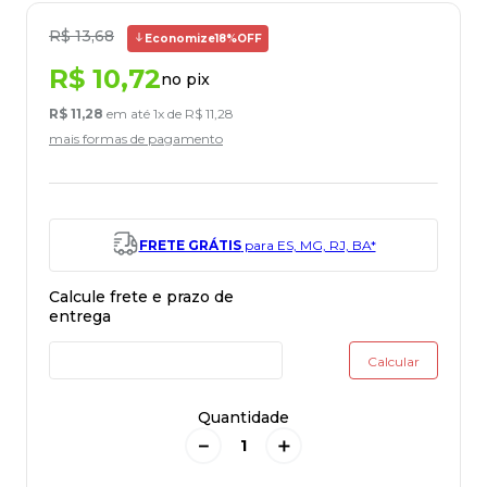
R$
13
,
68
Economize
18%
OFF
R$
10
,
72
no pix
R$
11
,
28
em até
1
x de
R$
11
,
28
mais formas de pagamento
FRETE GRÁTIS
para ES, MG, RJ, BA*
Quantidade
－
＋