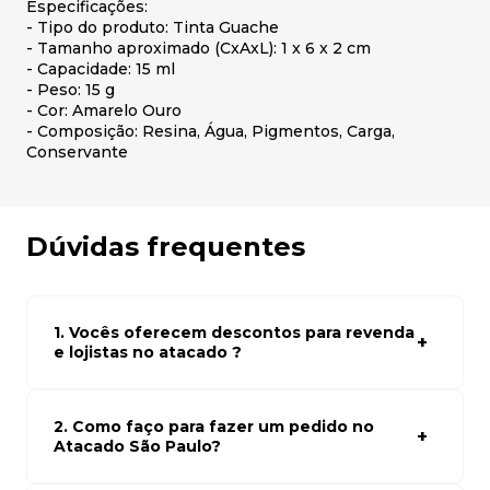
Especificações:
- Tipo do produto: Tinta Guache
- Tamanho aproximado (CxAxL): 1 x 6 x 2 cm
- Capacidade: 15 ml
- Peso: 15 g
- Cor: Amarelo Ouro
- Composição: Resina, Água, Pigmentos, Carga,
Conservante
Dúvidas frequentes
1. Vocês oferecem descontos para revenda
e lojistas no atacado ?
Sim, temos preços especiais para compras no atacado.
Para ter acessos aos preços faça seus cadastro em
atacado empresas e compre com os melhores preços
2. Como faço para fazer um pedido no
para seu modelo de negócio
Atacado São Paulo?
Para fazer um pedido conosco, basta navegar em nosso