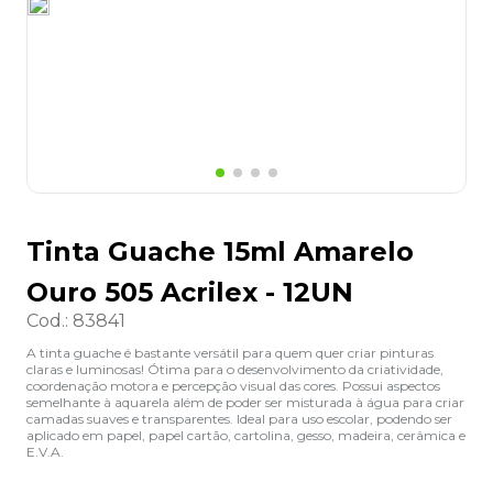
8
º
grampeador
9
º
desinfetante
10
º
marca texto
Tinta Guache 15ml Amarelo
Ouro 505 Acrilex - 12UN
Cod.
:
83841
A tinta guache é bastante versátil para quem quer criar pinturas
claras e luminosas! Ótima para o desenvolvimento da criatividade,
coordenação motora e percepção visual das cores. Possui aspectos
semelhante à aquarela além de poder ser misturada à água para criar
camadas suaves e transparentes. Ideal para uso escolar, podendo ser
aplicado em papel, papel cartão, cartolina, gesso, madeira, cerâmica e
E.V.A.