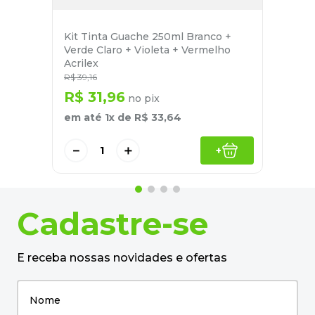
Kit Tinta Guache 250ml Branco +
Verde Claro + Violeta + Vermelho
Acrilex
R$
39
,
16
R$
31
,
96
no pix
em até
1
x de
R$
33
,
64
－
＋
+
Cadastre-se
E receba nossas novidades e ofertas