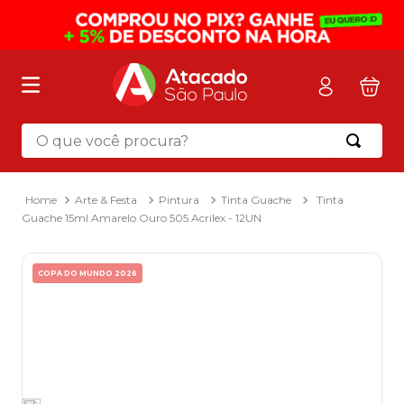
O que você procura?
Termos mais buscados
1
º
mochila
Arte & Festa
Pintura
Tinta Guache
Tinta
Guache 15ml Amarelo Ouro 505 Acrilex - 12UN
2
º
sacola
3
º
papel toalha
COPA DO MUNDO 2026
4
º
mala
5
º
pasta
6
º
papel higienico
7
º
caixa organizadora