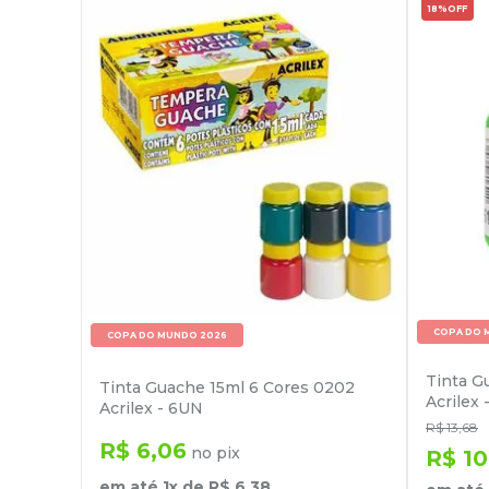
18%
OFF
COPA DO 
COPA DO MUNDO 2026
Tinta G
Tinta Guache 15ml 6 Cores 0202
Acrilex 
Acrilex - 6UN
R$
13
,
68
R$
6
,
06
no pix
R$
10
em até
1
x de
R$
6
,
38