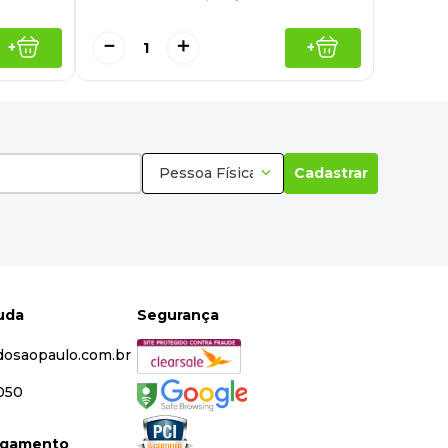
－
＋
+
+
Pessoa Física
Cadastrar
juda
Segurança
dosaopaulo.com.br
5050
agamento