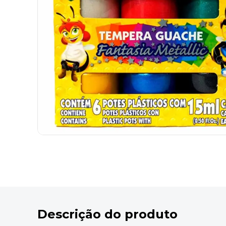
9
º
marca texto
10
º
caixa organizadora
Descrição do produto