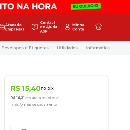
Central
Atacado
Minha
de Ajuda
Empresas
Conta
ASP
Envelopes e Etiquetas
Utilidades
Informática
R$
15
,
40
no pix
R$
16
,
21
em até
1
x de
R$
16
,
21
mais formas de pagamento