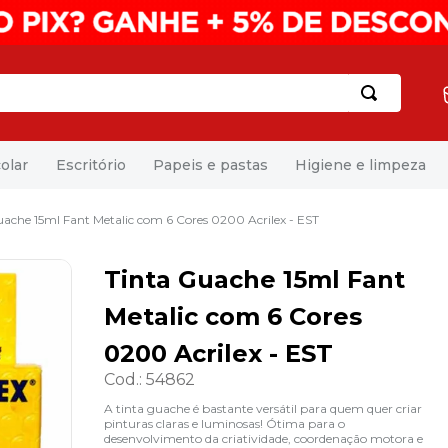
olar
Escritório
Papeis e pastas
Higiene e limpeza
uache 15ml Fant Metalic com 6 Cores 0200 Acrilex - EST
Tinta Guache 15ml Fant
Metalic com 6 Cores
0200 Acrilex - EST
Cod.
:
54862
A tinta guache é bastante versátil para quem quer criar
pinturas claras e luminosas! Ótima para o
desenvolvimento da criatividade, coordenação motora e