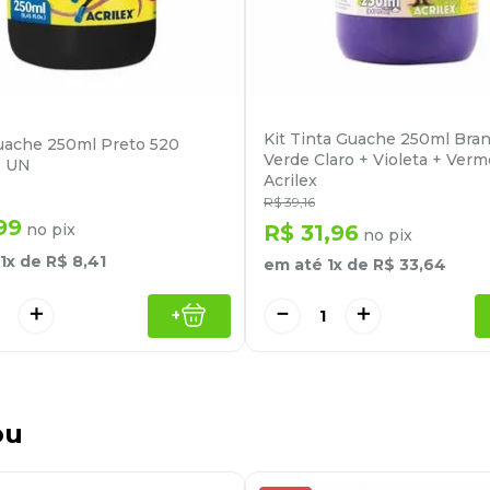
Kit Tinta Guache 250ml Bra
uache 250ml Preto 520
Verde Claro + Violeta + Ver
- UN
Acrilex
R$
39
,
16
99
no pix
R$
31
,
96
no pix
1
x de
R$
8
,
41
em até
1
x de
R$
33
,
64
＋
－
＋
+
ou