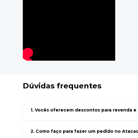
Dúvidas frequentes
1. Vocês oferecem descontos para revenda e l
Sim, temos preços especiais para compras no atacado. Par
seus cadastro em atacado empresas e compre com os me
de negócio
2. Como faço para fazer um pedido no Ataca