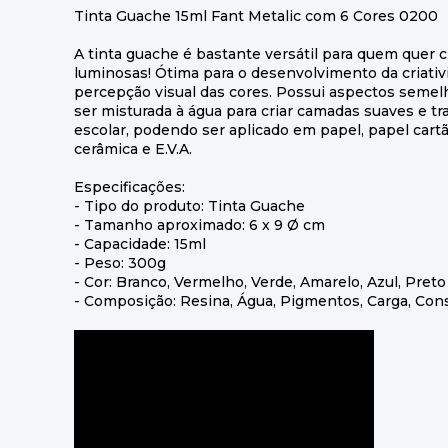
Tinta Guache 15ml Fant Metalic com 6 Cores 0200
A tinta guache é bastante versátil para quem quer cr
luminosas! Ótima para o desenvolvimento da criati
percepção visual das cores. Possui aspectos semel
ser misturada à água para criar camadas suaves e tr
escolar, podendo ser aplicado em papel, papel cartão
cerâmica e E.V.A.
Especificações:
- Tipo do produto: Tinta Guache
- Tamanho aproximado: 6 x 9 Ø cm
- Capacidade: 15ml
- Peso: 300g
- Cor: Branco, Vermelho, Verde, Amarelo, Azul, Preto
- Composição: Resina, Água, Pigmentos, Carga, Con