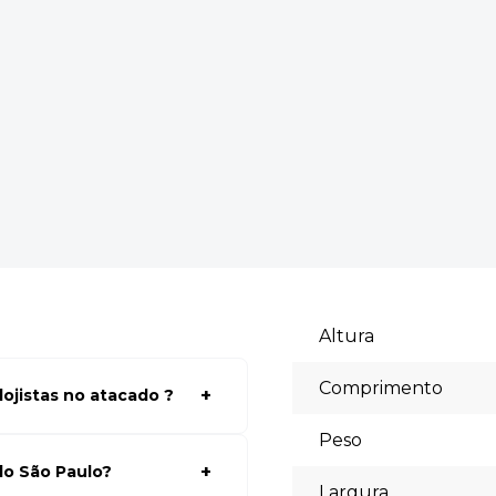
Altura
Comprimento
ojistas no atacado ?
a ter acessos aos preços faça
Peso
lhores preços para seu modelo
do São Paulo?
Largura