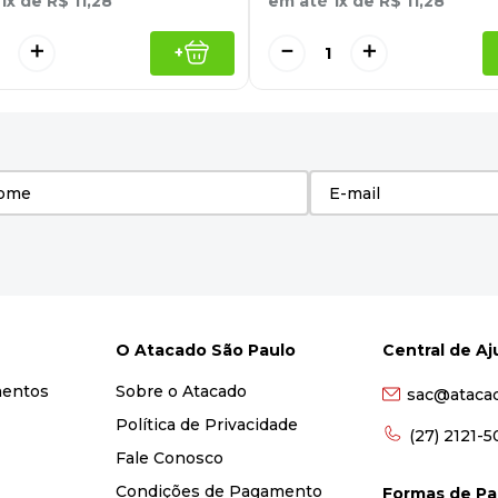
1
x de
R$
11
,
28
em até
1
x de
R$
11
,
28
＋
－
＋
+
O Atacado São Paulo
Central de A
mentos
Sobre o Atacado
sac@ataca
Política de Privacidade
(27) 2121-
Fale Conosco
Condições de Pagamento
Formas de P