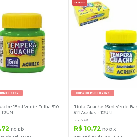
18%
OFF
MUNDO 2026
COPA DO MUNDO 2026
uache 15ml Verde Folha 510
Tinta Guache 15ml Verde Ba
- 12UN
511 Acrilex - 12UN
R$
13
,
68
,
72
R$
10
,
72
no pix
no pix