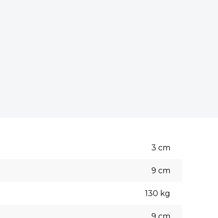
3
cm
9
cm
130
kg
9
cm