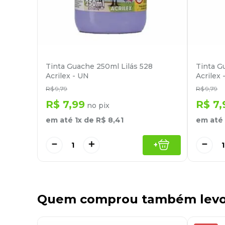
Tinta Guache 250ml Lilás 528
Tinta G
Acrilex - UN
Acrilex 
R$
9
,
79
R$
9
,
79
R$
7
,
99
R$
7
,
no pix
em até
1
x de
R$
8
,
41
em até
－
＋
－
+
Quem comprou também lev