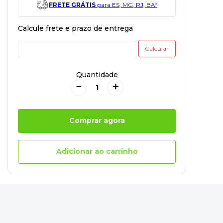
FRETE GRÁTIS
para ES, MG, RJ, BA*
Quantidade
－
＋
Comprar agora
Adicionar ao carrinho