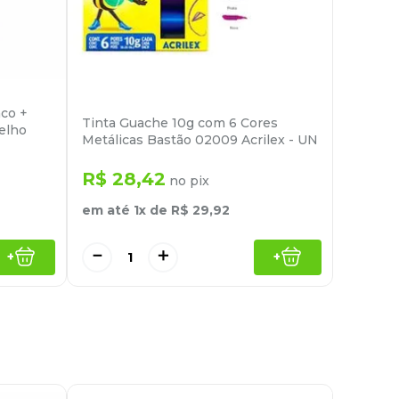
nco +
Tinta Guache 10g com 6 Cores
melho
Metálicas Bastão 02009 Acrilex - UN
R$
28
,
42
no pix
em até
1
x de
R$
29
,
92
－
＋
+
+