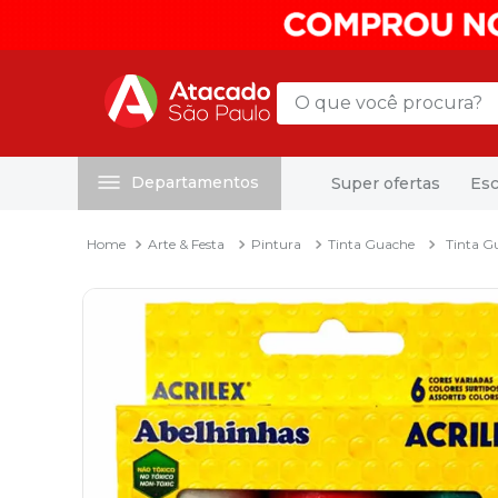
O que você procura?
Departamentos
Super ofertas
Esc
Termos mais buscados
1
º
mochila
Arte & Festa
Pintura
Tinta Guache
Tinta G
2
º
sacola
3
º
mala
4
º
papel toalha
5
º
pasta
6
º
papel higienico
7
º
desinfetante
8
º
lapis