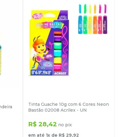
Tinta Guache 10g com 6 Cores Neon
ndeira
Bastão 02008 Acrilex - UN
R$
28
,
42
no pix
em até
1
x de
R$
29
,
92