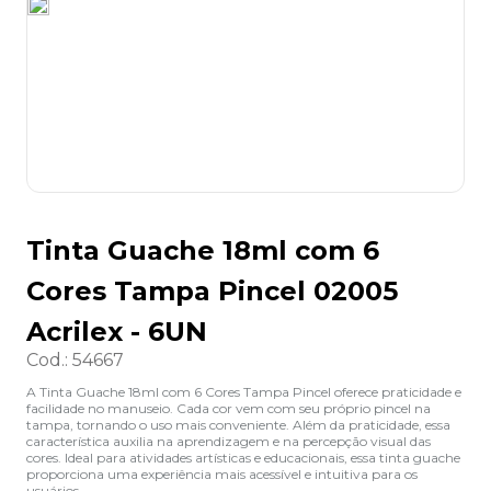
8
º
desinfetante
9
º
marca texto
10
º
cola
Tinta Guache 18ml com 6
Cores Tampa Pincel 02005
Acrilex - 6UN
Cod.
:
54667
A Tinta Guache 18ml com 6 Cores Tampa Pincel oferece praticidade e
facilidade no manuseio. Cada cor vem com seu próprio pincel na
tampa, tornando o uso mais conveniente. Além da praticidade, essa
característica auxilia na aprendizagem e na percepção visual das
cores. Ideal para atividades artísticas e educacionais, essa tinta guache
proporciona uma experiência mais acessível e intuitiva para os
usuários.