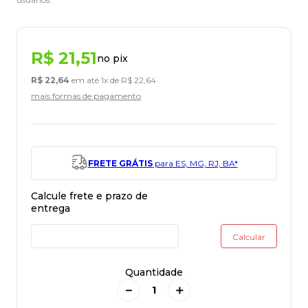
R$
21
,
51
no pix
R$
22
,
64
em até
1
x de
R$
22
,
64
mais formas de pagamento
FRETE GRÁTIS
para ES, MG, RJ, BA*
Quantidade
－
＋