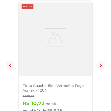
18%
OFF
Tinta Guache 15ml Vermelho Fogo
Acrilex - 12UN
R$
13
,
68
R$
10
,
72
no pix
em até
1
x de
R$
11
,
28