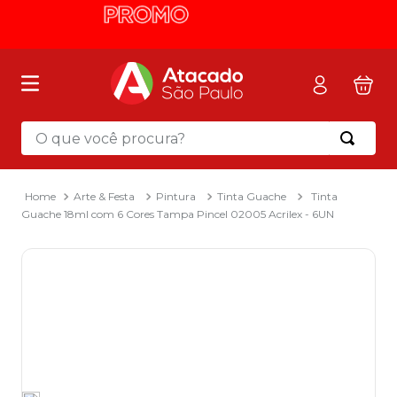
O que você procura?
Termos mais buscados
1
º
mochila
Arte & Festa
Pintura
Tinta Guache
Tinta
Guache 18ml com 6 Cores Tampa Pincel 02005 Acrilex - 6UN
2
º
sacola
3
º
mala
4
º
papel toalha
5
º
pasta
6
º
papel higienico
7
º
lapis