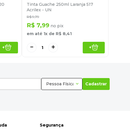
20
Tinta Guache 250ml Laranja 517
Acrilex - UN
R$
9
,
79
R$
7
,
99
no pix
em até
1
x de
R$
8
,
41
－
＋
+
+
Pessoa Física
Cadastrar
juda
Segurança