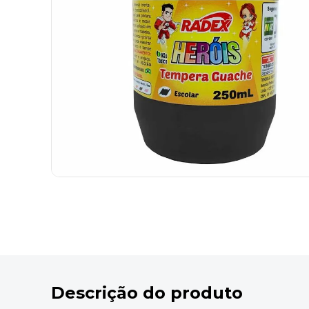
9
º
desinfetante
10
º
marca texto
Descrição do produto