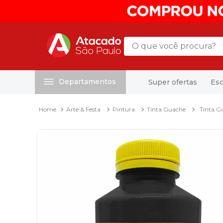
O que você procura?
Departamentos
Super ofertas
Esc
Termos mais buscados
1
º
mochila
Arte & Festa
Pintura
Tinta Guache
Tinta G
2
º
sacola
3
º
papel toalha
4
º
mala
5
º
pasta
6
º
papel higienico
7
º
caixa organizadora
8
º
grampeador