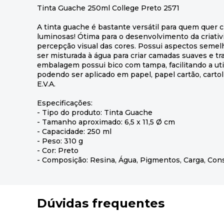
Tinta Guache 250ml College Preto 2571
A tinta guache é bastante versátil para quem quer cr
luminosas! Ótima para o desenvolvimento da criati
percepção visual das cores. Possui aspectos semel
ser misturada à água para criar camadas suaves e t
embalagem possui bico com tampa, facilitando a utili
podendo ser aplicado em papel, papel cartão, cartol
E.V.A.
Especificações:
- Tipo do produto: Tinta Guache
- Tamanho aproximado: 6,5 x 11,5 Ø cm
- Capacidade: 250 ml
- Peso: 310 g
- Cor: Preto
- Composição: Resina, Água, Pigmentos, Carga, Con
Dúvidas frequentes