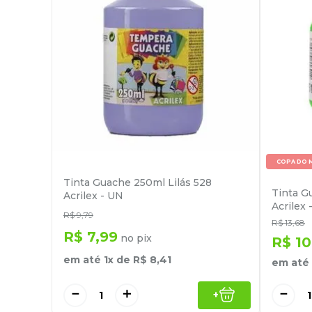
COPA DO 
Tinta Guache 250ml Lilás 528
Tinta G
Acrilex - UN
Acrilex 
R$
9
,
79
R$
13
,
68
R$
7
,
99
no pix
R$
10
em até
1
x de
R$
8
,
41
em até
－
＋
－
+