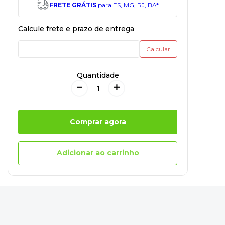
FRETE GRÁTIS
para ES, MG, RJ, BA*
Quantidade
－
＋
Comprar agora
Adicionar ao carrinho