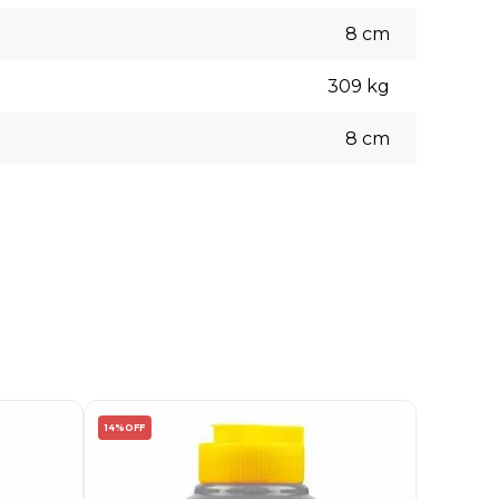
8
cm
309
kg
8
cm
14%
OFF