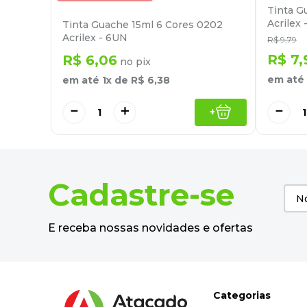
Tinta G
Acrilex 
Tinta Guache 15ml 6 Cores 0202
Acrilex - 6UN
R$
9
,
79
R$
7
,
R$
6
,
06
no pix
em até
em até
1
x de
R$
6
,
38
－
＋
－
+
Cadastre-se
E receba nossas novidades e ofertas
Categorias