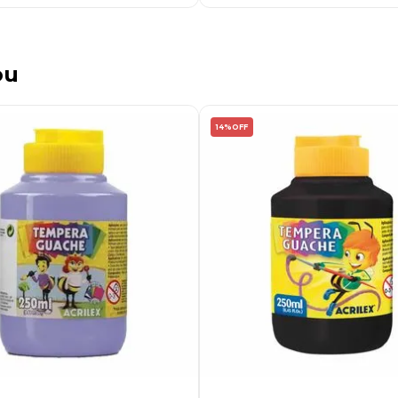
ou
14%
OFF