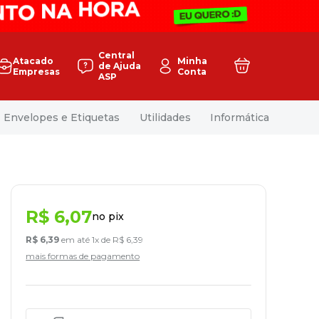
Central
Atacado
Minha
de Ajuda
Empresas
Conta
ASP
Envelopes e Etiquetas
Utilidades
Informática
R$
6
,
07
no pix
R$
6
,
39
em até
1
x de
R$
6
,
39
mais formas de pagamento