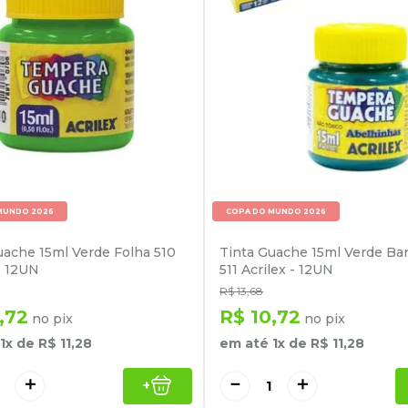
MUNDO 2026
COPA DO MUNDO 2026
uache 15ml Verde Folha 510
Tinta Guache 15ml Verde Ba
- 12UN
511 Acrilex - 12UN
R$
13
,
68
,
72
R$
10
,
72
no pix
no pix
1
x de
R$
11
,
28
em até
1
x de
R$
11
,
28
＋
－
＋
+