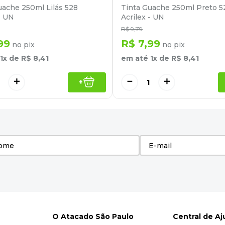
uache 250ml Lilás 528
Tinta Guache 250ml Preto 5
- UN
Acrilex - UN
R$
9
,
79
99
R$
7
,
99
no pix
no pix
1
x de
R$
8
,
41
em até
1
x de
R$
8
,
41
＋
－
＋
+
O Atacado São Paulo
Central de A