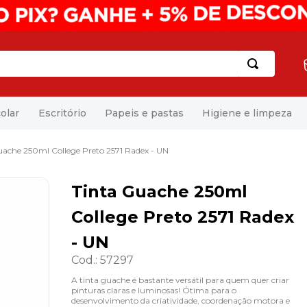
olar
Escritório
Papeis e pastas
Higiene e limpeza
uache 250ml College Preto 2571 Radex - UN
Tinta Guache 250ml
College Preto 2571 Radex
- UN
Cod.
:
57297
A tinta guache é bastante versátil para quem quer criar
pinturas claras e luminosas! Ótima para o
desenvolvimento da criatividade, coordenação motora e