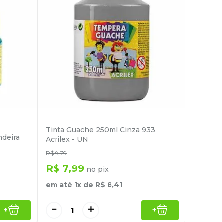
Tinta Guache 250ml Cinza 933
ndeira
Acrilex - UN
R$
9
,
79
R$
7
,
99
no pix
em até
1
x de
R$
8
,
41
－
＋
+
+