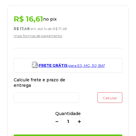
R$
16
,
61
no pix
R$
17
,
48
em até
1
x de
R$
17
,
48
mais formas de pagamento
FRETE GRÁTIS
para ES, MG, RJ, BA*
Quantidade
－
＋