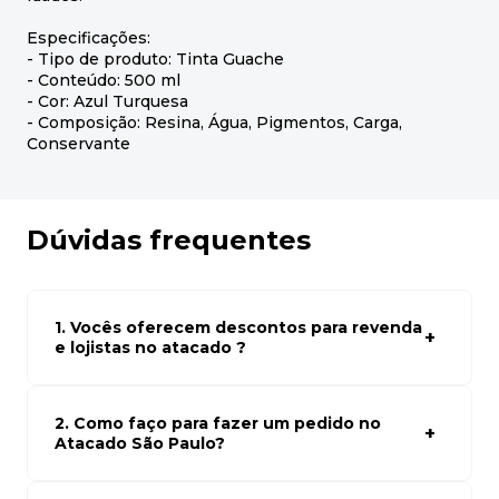
Especificações:
- Tipo de produto: Tinta Guache
- Conteúdo: 500 ml
- Cor: Azul Turquesa
- Composição: Resina, Água, Pigmentos, Carga,
Conservante
Dúvidas frequentes
1. Vocês oferecem descontos para revenda
e lojistas no atacado ?
Sim, temos preços especiais para compras no atacado.
Para ter acessos aos preços faça seus cadastro em
atacado empresas e compre com os melhores preços
2. Como faço para fazer um pedido no
para seu modelo de negócio
Atacado São Paulo?
Para fazer um pedido conosco, basta navegar em nosso