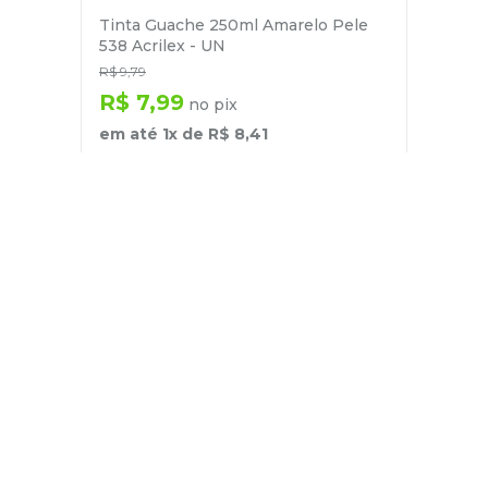
Tinta Guache 250ml Amarelo Pele
538 Acrilex - UN
R$
9
,
79
R$
7
,
99
no pix
em até
1
x de
R$
8
,
41
－
＋
+
Cadastre-se
E receba nossas novidades e ofertas