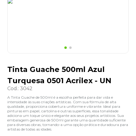
8
º
grampeador
9
º
desinfetante
10
º
marca texto
Tinta Guache 500ml Azul
Turquesa 0501 Acrilex - UN
Cod.
:
3042
A Tinta Guache de 500ml é a escolha perfeita para dar vida e
intensidade às suas criações artísticas. Com sua fórmula de alta
qualidade, proporciona cobertura uniforme e vibrante. Ideal para
pinturas em papel, cartolina e outras superfícies, essa tonalidade
adiciona um toque único e elegante aos seus projetos artísticos. Sua
embalagem generosa de 500ml garante uma quantidade suficiente
para diversas obras, tornando-a uma opção prática e duradoura para
artistas de todas as idades.