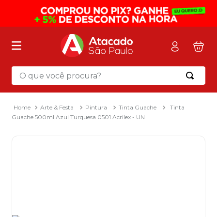
O que você procura?
Termos mais buscados
1
º
mochila
Arte & Festa
Pintura
Tinta Guache
Tinta
Guache 500ml Azul Turquesa 0501 Acrilex - UN
2
º
sacola
3
º
papel toalha
4
º
mala
5
º
pasta
6
º
papel higienico
7
º
caixa organizadora