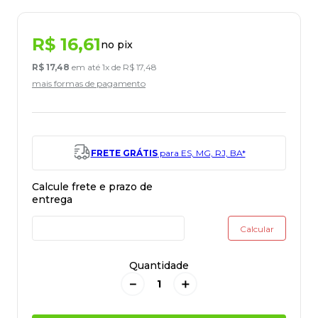
R$
16
,
61
no pix
R$
17
,
48
em até
1
x de
R$
17
,
48
mais formas de pagamento
FRETE GRÁTIS
para ES, MG, RJ, BA*
Quantidade
－
＋