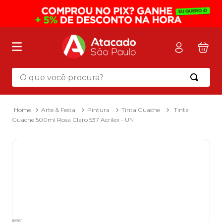
O que você procura?
Termos mais buscados
1
º
mochila
Arte & Festa
Pintura
Tinta Guache
Tinta
Guache 500ml Rosa Claro 537 Acrilex - UN
2
º
sacola
3
º
mala
4
º
papel toalha
5
º
pasta
6
º
papel higienico
7
º
desinfetante