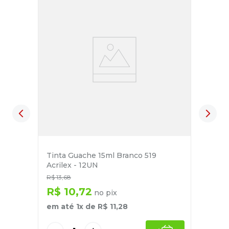
Tinta Guache 15ml Branco 519
Acrilex - 12UN
R$
13
,
68
R$
10
,
72
no pix
em até
1
x de
R$
11
,
28