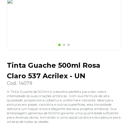
8
º
lapis
9
º
marca texto
10
º
caixa organizadora
Tinta Guache 500ml Rosa
Claro 537 Acrilex - UN
Cod.
:
14079
A Tinta Guache de 500ml é a escolha perfeita para dar vida e
intensidade às suas criações artísticas. Com sua fórmula de alta
qualidade, proporciona cobertura uniforme e vibrante. Ideal para
pinturas em papel, cartolina e outras superfícies, essa tonalidade
adiciona um toque único e elegante aos seus projetos artísticos. Sua
embalagem generosa de 500ml garante uma quantidade suficiente
para diversas obras, tornando-a uma opção prática e duradoura para
artistas de todas as idades.