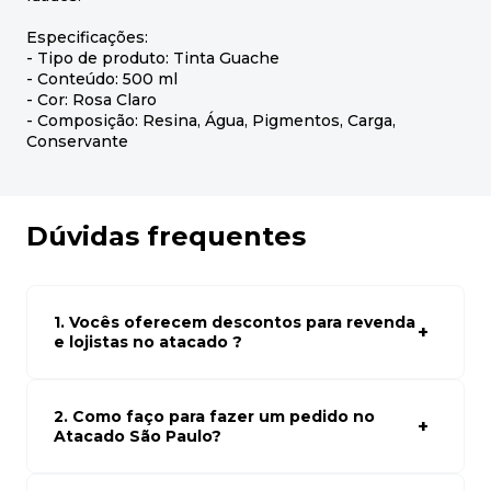
Especificações:
- Tipo de produto: Tinta Guache
- Conteúdo: 500 ml
- Cor: Rosa Claro
- Composição: Resina, Água, Pigmentos, Carga,
Conservante
Dúvidas frequentes
1. Vocês oferecem descontos para revenda
e lojistas no atacado ?
Sim, temos preços especiais para compras no atacado.
Para ter acessos aos preços faça seus cadastro em
atacado empresas e compre com os melhores preços
2. Como faço para fazer um pedido no
para seu modelo de negócio
Atacado São Paulo?
Para fazer um pedido conosco, basta navegar em nosso