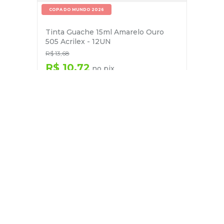
COPA DO MUNDO 2026
Tinta Guache 15ml Amarelo Ouro
505 Acrilex - 12UN
R$
13
,
68
R$
10
,
72
no pix
em até
1
x de
R$
11
,
28
－
＋
+
Cadastre-se
E receba nossas novidades e ofertas