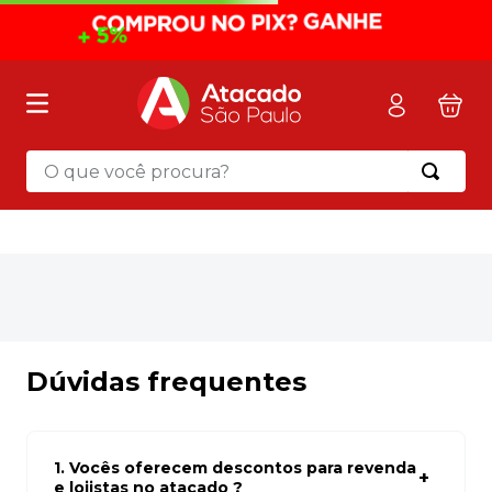
O que você procura?
Termos mais buscados
1
º
mochila
2
º
sacola
3
º
papel toalha
4
º
mala
Dúvidas frequentes
5
º
pasta
6
º
papel higienico
1. Vocês oferecem descontos para revenda
7
º
caixa organizadora
e lojistas no atacado ?