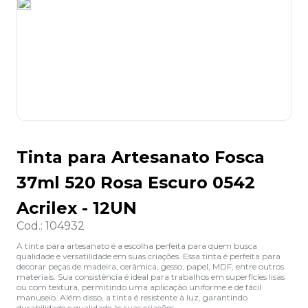
8
º
desinfetante
9
º
marca texto
10
º
cola
Tinta para Artesanato Fosca
37ml 520 Rosa Escuro 0542
Acrilex - 12UN
Cod.
:
104932
A tinta para artesanato é a escolha perfeita para quem busca
qualidade e versatilidade em suas criações. Essa tinta é perfeita para
decorar peças de madeira, cerâmica, gesso, papel, MDF, entre outros
materiais. Sua consistência é ideal para trabalhos em superfícies lisas
ou com textura, permitindo uma aplicação uniforme e de fácil
manuseio. Além disso, a tinta é resistente à luz, garantindo
durabilidade e qualidade às suas criações.