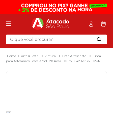
O que você procura?
Termos mais buscados
1
º
mochila
Arte & Festa
Pintura
Tinta Artesanato
Tinta
para Artesanato Fosca 37ml 520 Rosa Escuro 0542 Acrilex - 12UN
2
º
sacola
3
º
mala
4
º
papel toalha
5
º
pasta
6
º
papel higienico
7
º
lapis