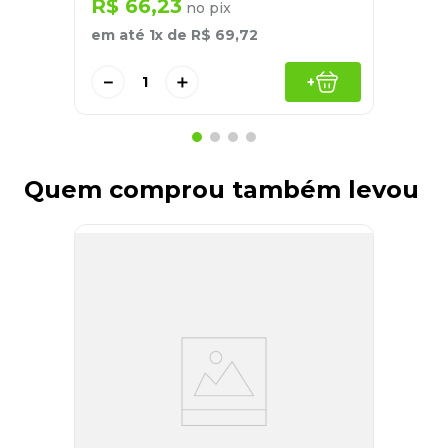
R$
66
,
23
no pix
em até
1
x de
R$
69
,
72
－
＋
+
Quem comprou também levou