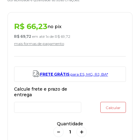
R$
66
,
23
no pix
R$
69
,
72
em até
1
x de
R$
69
,
72
mais formas de pagamento
FRETE GRÁTIS
para ES, MG, RJ, BA*
Quantidade
－
＋