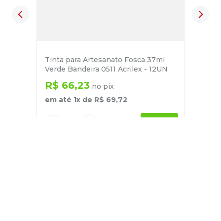
Tinta para Artesanato Fosca 37ml
Verde Bandeira 0511 Acrilex - 12UN
R$
66
,
23
no pix
em até
1
x de
R$
69
,
72
－
＋
+
Cadastre-se
E receba nossas novidades e ofertas