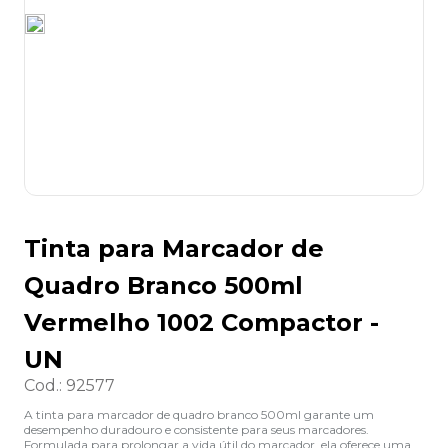
8
º
lapis
9
º
marca texto
10
º
caixa organizadora
Tinta para Marcador de
Quadro Branco 500ml
Vermelho 1002 Compactor -
UN
Cod.
:
92577
A tinta para marcador de quadro branco 500ml garante um
desempenho duradouro e consistente para seus marcadores.
Formulada para prolongar a vida útil do marcador, ela oferece uma