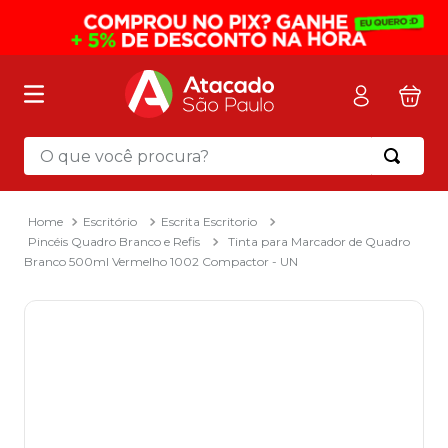
O que você procura?
Termos mais buscados
1
º
mochila
Escritório
Escrita Escritorio
Pincéis Quadro Branco e Refis
Tinta para Marcador de Quadro
2
º
sacola
Branco 500ml Vermelho 1002 Compactor - UN
3
º
mala
4
º
papel toalha
5
º
pasta
6
º
papel higienico
7
º
desinfetante