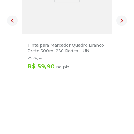
Tinta para Marcador Quadro Branco
Preto 500ml 236 Radex - UN
R$
74
,
14
R$
59
,
90
no pix
em até
1
x de
R$
63
,
05
－
＋
+
Cadastre-se