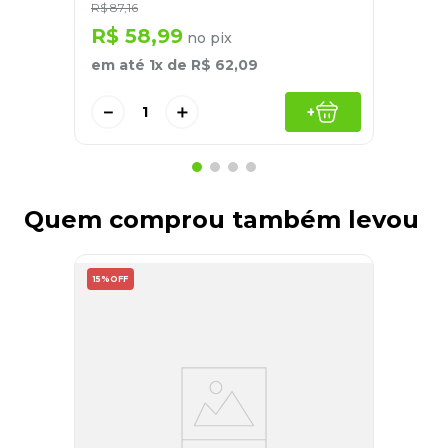
R$
87
,
16
R$
58
,
99
no pix
em até
1
x de
R$
62
,
09
－
＋
+
Quem comprou também levou
15%
OFF