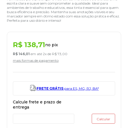
escrita clara e suave sem comprometer a qualidade. Ideal para
ambientes de trabalho e educativos, essa tinta é essencial para quem
busca eficiência e precisão. Mantenha suas anotações visíveis e seu
marcador sempre em ótimo estado com essa solução prática e eficaz.
Perfeita para uso diário e intenso!
R$
138
,
71
no pix
R$
146
,
01
em até
2
x de
R$
73
,
00
mais formas de pagamento
FRETE GRÁTIS
para ES, MG, RJ, BA*