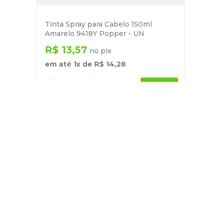
Tinta Spray para Cabelo 150ml
Amarelo 9418Y Popper - UN
R$
13
,
57
no pix
em até
1
x de
R$
14
,
28
－
＋
+
Cadastre-se
E receba nossas novidades e ofertas