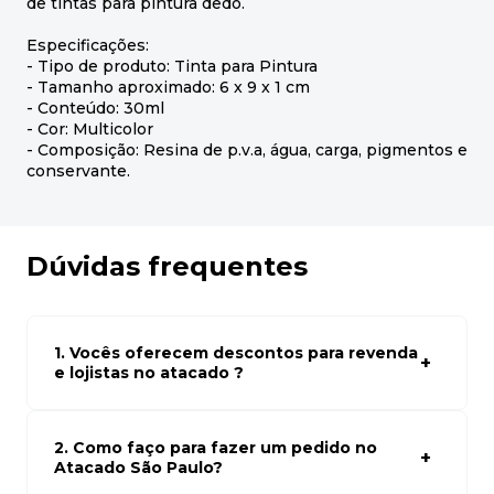
de tintas para pintura dedo.
Especificações:
- Tipo de produto: Tinta para Pintura
- Tamanho aproximado: 6 x 9 x 1 cm
- Conteúdo: 30ml
- Cor: Multicolor
- Composição: Resina de p.v.a, água, carga, pigmentos e
conservante.
Dúvidas frequentes
1. Vocês oferecem descontos para revenda
e lojistas no atacado ?
Sim, temos preços especiais para compras no atacado.
Para ter acessos aos preços faça seus cadastro em
atacado empresas e compre com os melhores preços
2. Como faço para fazer um pedido no
para seu modelo de negócio
Atacado São Paulo?