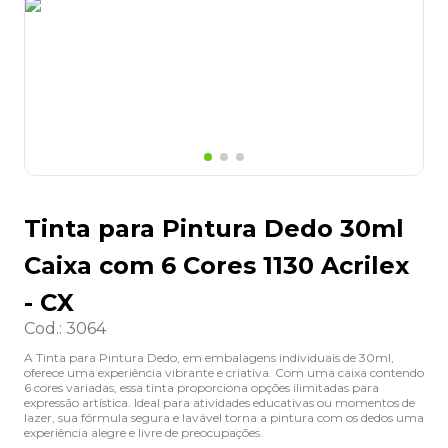
8
º
grampeador
9
º
desinfetante
10
º
marca texto
Tinta para Pintura Dedo 30ml
Caixa com 6 Cores 1130 Acrilex
- CX
Cod.
:
3064
A Tinta para Pintura Dedo, em embalagens individuais de 30ml,
oferece uma experiência vibrante e criativa. Com uma caixa contendo
6 cores variadas, essa tinta proporciona opções ilimitadas para
expressão artística. Ideal para atividades educativas ou momentos de
lazer, sua fórmula segura e lavável torna a pintura com os dedos uma
experiência alegre e livre de preocupações.