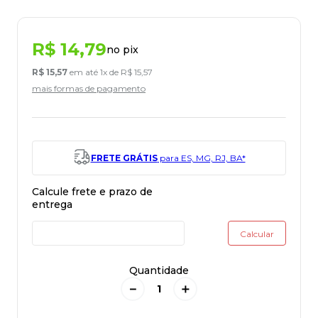
R$
14
,
79
no pix
R$
15
,
57
em até
1
x de
R$
15
,
57
mais formas de pagamento
FRETE GRÁTIS
para ES, MG, RJ, BA*
Quantidade
－
＋