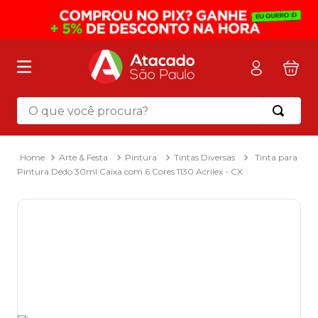
O que você procura?
Termos mais buscados
1
º
mochila
Arte & Festa
Pintura
Tintas Diversas
Tinta para
Pintura Dedo 30ml Caixa com 6 Cores 1130 Acrilex - CX
2
º
sacola
3
º
papel toalha
4
º
mala
5
º
pasta
6
º
papel higienico
7
º
caixa organizadora