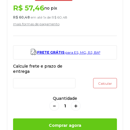
R$
57
,
46
no pix
R$
60
,
48
em até
1
x de
R$
60
,
48
mais formas de pagamento
FRETE GRÁTIS
para ES, MG, RJ, BA*
Quantidade
－
＋
Comprar agora