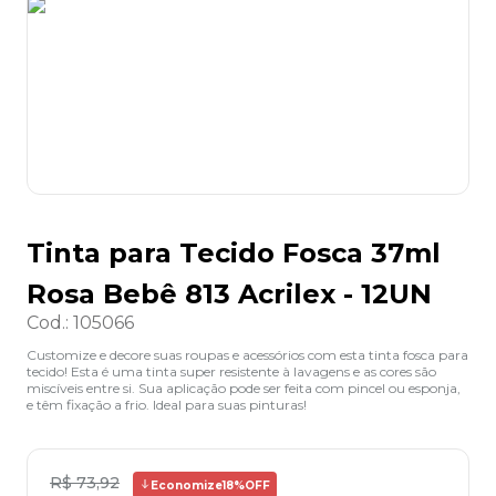
8
º
grampeador
9
º
desinfetante
10
º
marca texto
Tinta para Tecido Fosca 37ml
Rosa Bebê 813 Acrilex - 12UN
Cod.
:
105066
Customize e decore suas roupas e acessórios com esta tinta fosca para
tecido! Esta é uma tinta super resistente à lavagens e as cores são
miscíveis entre si. Sua aplicação pode ser feita com pincel ou esponja,
e têm fixação a frio. Ideal para suas pinturas!
R$
73
,
92
Economize
18%
OFF