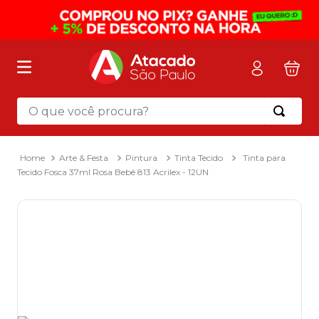
O que você procura?
Termos mais buscados
1
º
mochila
Arte & Festa
Pintura
Tinta Tecido
Tinta para
Tecido Fosca 37ml Rosa Bebê 813 Acrilex - 12UN
2
º
sacola
3
º
papel toalha
4
º
mala
5
º
pasta
6
º
papel higienico
7
º
caixa organizadora