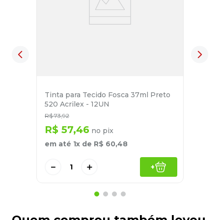
Tinta para Tecido Fosca 37ml Preto
520 Acrilex - 12UN
R$
73
,
92
R$
57
,
46
no pix
em até
1
x de
R$
60
,
48
－
＋
+
Quem comprou também levou