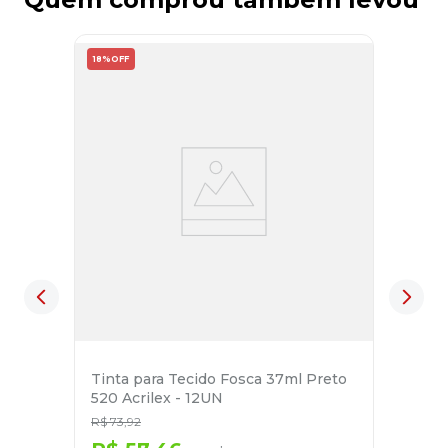
18%
OFF
Tinta para Tecido Fosca 37ml Preto
520 Acrilex - 12UN
R$
73
,
92