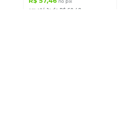
R$
57
,
46
no pix
em até
1
x de
R$
60
,
48
－
＋
+
Cadastre-se
E receba nossas novidades e ofertas
Pessoa Física
Cadastrar