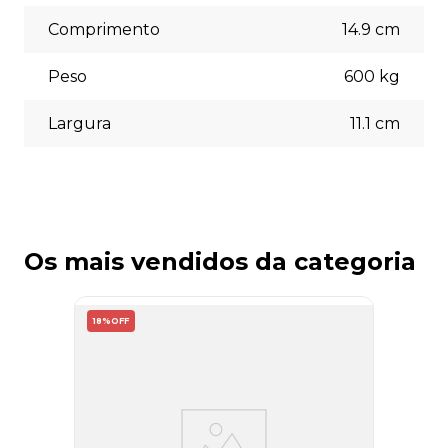
necessidades no momento do checkout.
Comprimento
14.9
cm
Peso
600
kg
Largura
11.1
cm
Os mais vendidos da categoria
18%
OFF