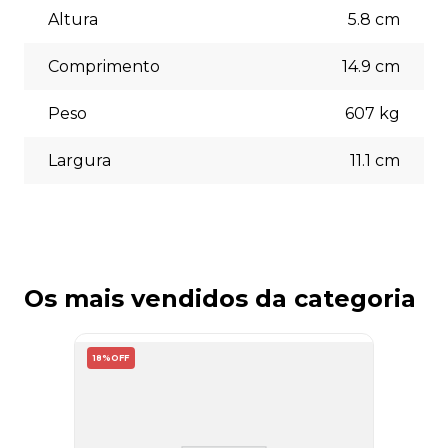
(5% off) cartões de crédito, boleto bancário. Você pode
Altura
5.8
cm
escolher a opção que melhor se adapte às suas
necessidades no momento do checkout.
Comprimento
14.9
cm
Peso
607
kg
Largura
11.1
cm
Os mais vendidos da categoria
18%
OFF