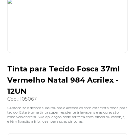
8
º
desinfetante
9
º
marca texto
10
º
cola
Tinta para Tecido Fosca 37ml
Vermelho Natal 984 Acrilex -
12UN
Cod.
:
105067
Customize e decore suas roupas e acessórios com esta tinta fosca para
tecido! Esta é uma tinta super resistente à lavagens e as cores são
miscíveis entre si. Sua aplicação pode ser feita com pincel ou esponja,
e têm fixação a frio. Ideal para suas pinturas!