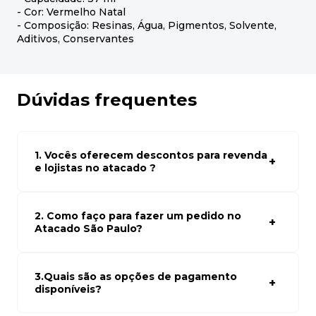
- Cor: Vermelho Natal
- Composição: Resinas, Água, Pigmentos, Solvente,
Aditivos, Conservantes
Dúvidas frequentes
1. Vocês oferecem descontos para revenda
e lojistas no atacado ?
Sim, temos preços especiais para compras no atacado.
Para ter acessos aos preços faça seus cadastro em
atacado empresas e compre com os melhores preços
2. Como faço para fazer um pedido no
para seu modelo de negócio
Atacado São Paulo?
Para fazer um pedido conosco, basta navegar em nosso
site, selecionar os produtos desejados e adicionar ao
carrinho. Em seguida, siga as instruções para finalizar a
3.Quais são as opções de pagamento
compra. Se precisar de ajuda, nossa equipe de suporte
disponíveis?
está à disposição para auxiliá-lo.
Aceitamos diversas formas de pagamento, incluindo pix