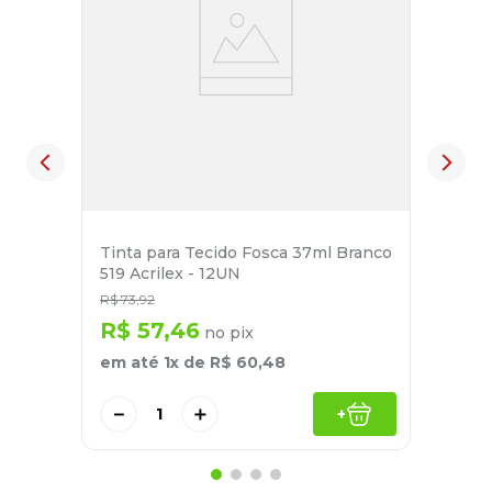
Tinta para Tecido Fosca 37ml Branco
519 Acrilex - 12UN
R$
73
,
92
R$
57
,
46
no pix
em até
1
x de
R$
60
,
48
－
＋
+