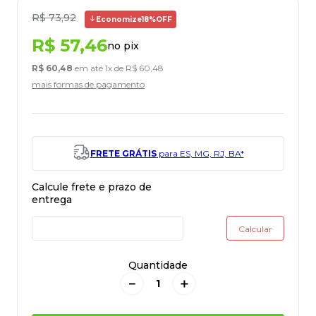
R$
73
,
92
Economize
18%
OFF
R$
57
,
46
no pix
R$
60
,
48
em até
1
x de
R$
60
,
48
mais formas de pagamento
FRETE GRÁTIS
para ES, MG, RJ, BA*
Quantidade
－
＋