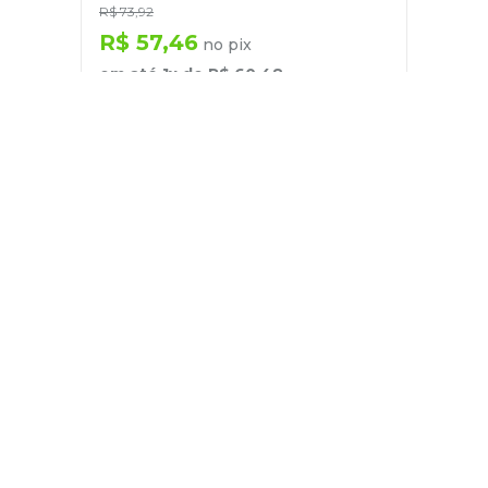
R$
73
,
92
R$
57
,
46
no pix
em até
1
x de
R$
60
,
48
－
＋
+
Cadastre-se
E receba nossas novidades e ofertas
Pessoa Física
Cadastrar