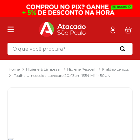
O que você procura?
Termos mais buscados
1
º
mochila
Higiene & Limpeza
Higiene Pessoal
Fraldas-Lenços
Toalha Umedecida Lovecare 20x13cm 1354 Mili - 50UN
2
º
sacola
3
º
mala
4
º
papel toalha
5
º
pasta
6
º
papel higienico
7
º
desinfetante