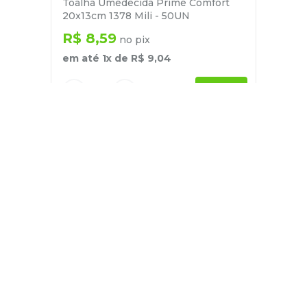
Toalha Umedecida Prime Comfort
20x13cm 1378 Mili - 50UN
R$
8
,
59
no pix
em até
1
x de
R$
9
,
04
－
＋
+
Cadastre-se
E receba nossas novidades e ofertas