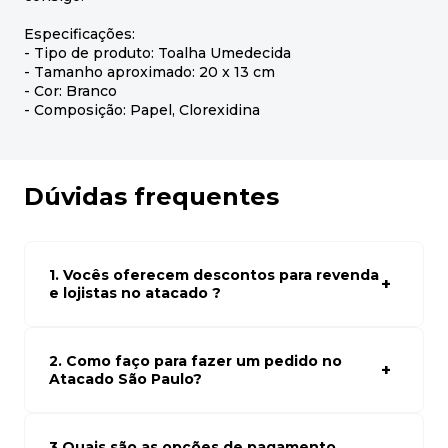
Especificações:
- Tipo de produto: Toalha Umedecida
- Tamanho aproximado: 20 x 13 cm
- Cor: Branco
- Composição: Papel, Clorexidina
Dúvidas frequentes
1. Vocês oferecem descontos para revenda
e lojistas no atacado ?
Sim, temos preços especiais para compras no atacado.
Para ter acessos aos preços faça seus cadastro em
atacado empresas e compre com os melhores preços
2. Como faço para fazer um pedido no
para seu modelo de negócio
Atacado São Paulo?
Para fazer um pedido conosco, basta navegar em nosso
site, selecionar os produtos desejados e adicionar ao
carrinho. Em seguida, siga as instruções para finalizar a
3.Quais são as opções de pagamento