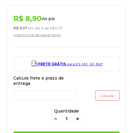
R$
8
,
90
no pix
R$
9
,
37
em até
1
x de
R$
9
,
37
mais formas de pagamento
FRETE GRÁTIS
para ES, MG, RJ, BA*
Quantidade
－
＋