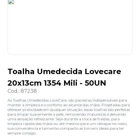
8
º
lapis
9
º
marca texto
10
º
caixa organizadora
Toalha Umedecida Lovecare
20x13cm 1354 Mili - 50UN
Cod.
:
87238
As Toalhas Umedecidas LoveCare, são parceiras indispensáveis para
manter a limpeza e o conforto ao alcance das mãos. Projetadas para
oferecer praticidade em qualquer situação, essas toalhas são perfeitas
para limpar suavemente a pele, removendo impurezas e deixando
uma sensação refrescante. Seja durante a troca de fraldas, para
limpeza rápida das mãos ou até mesmo para um retoque no rosto,
sua conveniência e tamanho compacto as tornam ideais para ter
sempre consigo.