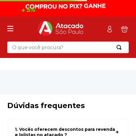
O que você procura?
Termos mais buscados
1
º
mochila
2
º
sacola
3
º
papel toalha
4
º
mala
Dúvidas frequentes
5
º
pasta
6
º
papel higienico
1. Vocês oferecem descontos para revenda
7
º
caixa organizadora
e lojistas no atacado ?