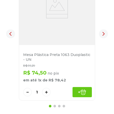
Mesa Plástica Preta 1063 Duoplastic
- UN
R$
91
,
29
R$
74
,
50
no pix
em até
1
x de
R$
78
,
42
－
＋
+