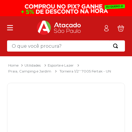
O que você procura?
Termos mais buscados
1
º
mochila
Utilidades
Esporte e Lazer
Praia, Camping e Jardim
Torneira 1/2'' 7005 Fertak - UN
2
º
sacola
3
º
papel toalha
4
º
mala
5
º
pasta
6
º
papel higienico
7
º
caixa organizadora