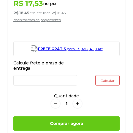
R$
17
,
53
no pix
R$
18
,
45
em até
1
x de
R$
18
,
45
mais formas de pagamento
FRETE GRÁTIS
para ES, MG, RJ, BA*
Quantidade
－
＋
Comprar agora