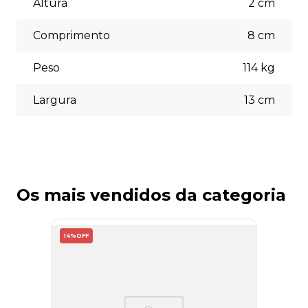
Altura
2
cm
escolher a opção que melhor se adapte às suas
necessidades no momento do checkout.
Comprimento
8
cm
Peso
114
kg
Largura
13
cm
Os mais vendidos da categoria
14%
OFF