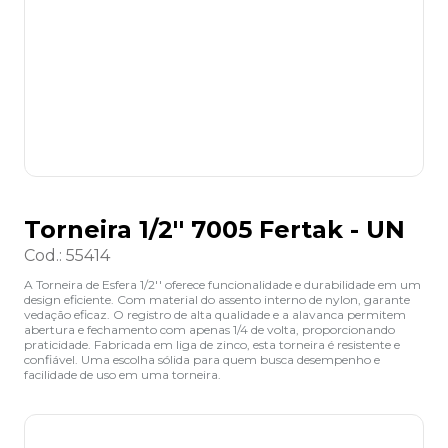
8
º
grampeador
9
º
desinfetante
10
º
marca texto
Torneira 1/2'' 7005 Fertak - UN
Cod.
:
55414
A Torneira de Esfera 1/2'' oferece funcionalidade e durabilidade em um
design eficiente. Com material do assento interno de nylon, garante
vedação eficaz. O registro de alta qualidade e a alavanca permitem
abertura e fechamento com apenas 1/4 de volta, proporcionando
praticidade. Fabricada em liga de zinco, esta torneira é resistente e
confiável. Uma escolha sólida para quem busca desempenho e
facilidade de uso em uma torneira.