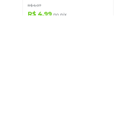
R$
6
,
07
R$
4
,
99
no pix
em até
1
x de
R$
5
,
25
－
＋
+
Cadastre-se
E receba nossas novidades e ofertas
Pessoa Física
Cadastrar