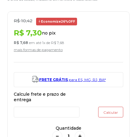
R$
10
,
42
Economize
26%
OFF
R$
7
,
30
no pix
R$
7
,
68
em até
1
x de
R$
7
,
68
mais formas de pagamento
FRETE GRÁTIS
para ES, MG, RJ, BA*
Quantidade
－
＋