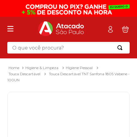
O que você procura?
Termos mais buscados
1
º
mochila
Higiene & Limpeza
Higiene Pessoal
Touca Descartável
Touca Descartável TNT Sanfona 1805 Vabene -
2
º
sacola
100UN
3
º
mala
4
º
papel toalha
5
º
pasta
6
º
papel higienico
7
º
desinfetante