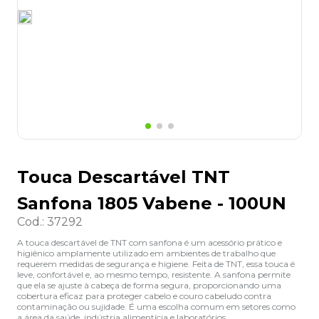
8
º
lapis
9
º
marca texto
10
º
cola
Touca Descartável TNT
Sanfona 1805 Vabene - 100UN
Cod.
:
37292
A touca descartável de TNT com sanfona é um acessório prático e
higiênico amplamente utilizado em ambientes de trabalho que
requerem medidas de segurança e higiene. Feita de TNT, essa touca é
leve, confortável e, ao mesmo tempo, resistente. A sanfona permite
que ela se ajuste à cabeça de forma segura, proporcionando uma
cobertura eficaz para proteger cabelo e couro cabeludo contra
contaminação ou sujidade. É uma escolha comum em setores como
a área da saúde, indústria alimentícia e laboratórios.