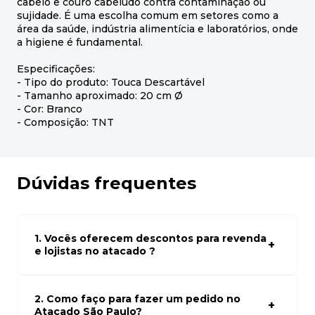
cabelo e couro cabeludo contra contaminação ou
sujidade. É uma escolha comum em setores como a
área da saúde, indústria alimentícia e laboratórios, onde
a higiene é fundamental.
Especificações:
- Tipo do produto: Touca Descartável
- Tamanho aproximado: 20 cm Ø
- Cor: Branco
- Composição: TNT
Dúvidas frequentes
1. Vocês oferecem descontos para revenda
e lojistas no atacado ?
Sim, temos preços especiais para compras no atacado.
Para ter acessos aos preços faça seus cadastro em
atacado empresas e compre com os melhores preços
2. Como faço para fazer um pedido no
para seu modelo de negócio
Atacado São Paulo?