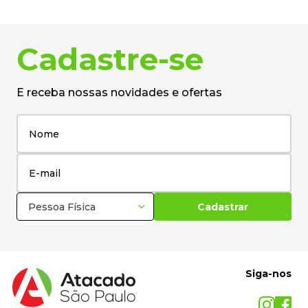
Quem comprou também levou
26%
OFF
Touca Descartável TNT Sanfona
1805 Vabene - 100UN
R$
10
,
42
R$
7
,
30
no pix
em até
1
x de
R$
7
,
68
－
＋
+
Cadastre-se
E receba nossas novidades e ofertas